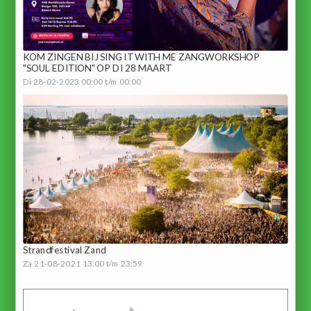
KOM ZINGEN BIJ SING IT WITH ME ZANGWORKSHOP
"SOUL EDITION" OP DI 28 MAART
Di 28-02-2023 00:00 t/m 00:00
Strandfestival Zand
Za 21-08-2021 13:00 t/m 23:59