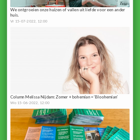
We ontgroeien onze huizen of vallen uit liefde voor een ander
huis.
Vr 15-07-2022, 12:00
Column Melissa Nijdam: Zomer + bohemian = ‘Bloohemian’
Wo 15-06-2022, 12:00