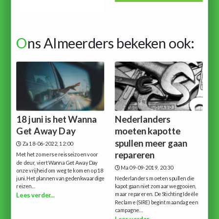
O
ns Almeerders bekeken ook:
18 juni is het Wanna
Nederlanders
Get Away Day
moeten kapotte
spullen meer gaan
Za 18-06-2022, 12:00
repareren
Met het zomerse reisseizoen voor
de deur, viert Wanna Get Away Day
Ma 09-09-2019, 20:30
onze vrijheid om weg te komen op 18
juni.Het plannen van gedenkwaardige
Nederlanders moeten spullen die
reizen...
kapot gaan niet zomaar weggooien,
maar repareren. De Stichting Ideële
Lees verder...
Reclame (SIRE) begint maandag een
campagne...