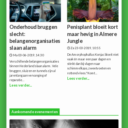
Onderhoud bruggen
Penisplant bloeit kort
slecht:
maar hevig in Almere
belangenorganisaties
Jungle
slaan alarm
Za 23-03-2019, 10:55
De Amorphophallus Konjac bloeit niet
Ma 03-06-2019, 14:30
vaak én maar een paar dagen en
Verschillende belangenorganisaties
stinkt dan bij vlagen naar
binnen Nederland slaan alarm. Vele
schimmelkaas, zweetvoeten en
bruggen, sluizen en tunnels zijn al
rottend vlees."Komt...
jarenlang aan vervanging of
Lees verder...
reparatie...
Lees verder...
Aankomende evenementen