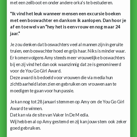
met een zeilboot en onder andere orka's te bestuderen.
"Ik vind het leuk wanneer mensen een excursie boeken
met een boswachter en dan kom ik aanlopen. Dan hoor je
af en toe wel van “hey het is een vrouw en nog maar 24
jaar.”
Je zou denken dat boswachters veel al mannen zijn in geruite
truien, een boswachter hoed en grijs haar. Niks is minder waar.
Er komen volgens Amy steeds meer vrouwelijke boswachters
bij en zij vind het dan ook waanzinnig dat ze is genomineerd
voor de You Go Girl Award.
Deze award is bedoeld voor vrouwen die via media hun
zichtbaarheid laten zien en gebruiken om vrouwen aan te
moedigen te gaan voor hun passie.
Je kan nog tot 28 januari stemmen op Amy om de You Go Girl
Award te winnen.
Dat kan via de site van Vaker In De Media.
Wij hebben al op Amy gestemd en zij kan jouw stem ook zeker
goed gebruiken.