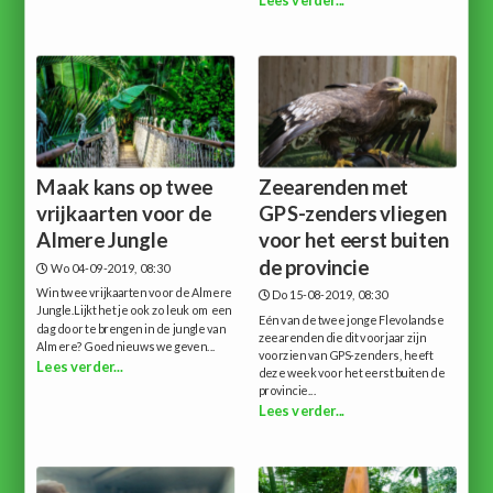
Lees verder...
Maak kans op twee
Zeearenden met
vrijkaarten voor de
GPS-zenders vliegen
Almere Jungle
voor het eerst buiten
de provincie
Wo 04-09-2019, 08:30
Win twee vrijkaarten voor de Almere
Do 15-08-2019, 08:30
Jungle.Lijkt het je ook zo leuk om een
Eén van de twee jonge Flevolandse
dag door te brengen in de jungle van
zeearenden die dit voorjaar zijn
Almere? Goed nieuws we geven...
voorzien van GPS-zenders, heeft
Lees verder...
deze week voor het eerst buiten de
provincie...
Lees verder...