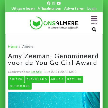
Uitgave lezen
Afhaalpunten
Adverteren
Login
MENU
Home
Almere
Amy Zeeman: Genomineerd
voor de You Go Girl Award
Geschreven door
Redactie
Do 27-01-2022, 13:00
BUITEN
FLEVOLAND
MILIEU
NATUUR
OUTDOORS