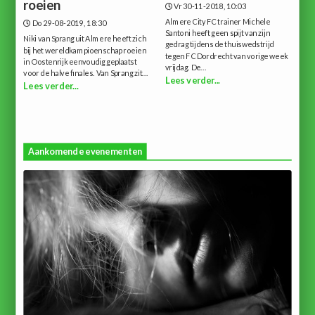
roeien
Vr 30-11-2018, 10:03
Almere City FC trainer Michele
Do 29-08-2019, 18:30
Santoni heeft geen spijt van zijn
Niki van Sprang uit Almere heeft zich
gedrag tijdens de thuiswedstrijd
bij het wereldkampioenschap roeien
tegen FC Dordrecht van vorige week
in Oostenrijk eenvoudig geplaatst
vrijdag. De...
voor de halve finales. Van Sprang zit...
Lees verder...
Lees verder...
Aankomende evenementen