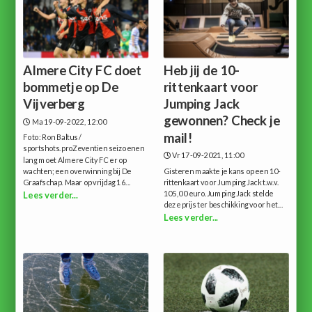
Almere City FC doet
Heb jij de 10-
bommetje op De
rittenkaart voor
Vijverberg
Jumping Jack
gewonnen? Check je
Ma 19-09-2022, 12:00
mail!
Foto: Ron Baltus /
sportshots.proZeventien seizoenen
Vr 17-09-2021, 11:00
lang moet Almere City FC er op
wachten; een overwinning bij De
Gisteren maakte je kans op een 10-
Graafschap. Maar op vrijdag 16...
rittenkaart voor Jumping Jack t.w.v.
105,00 euro.Jumping Jack stelde
Lees verder...
deze prijs ter beschikking voor het...
Lees verder...