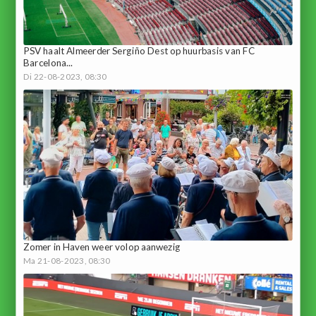
PSV haalt Almeerder Sergiño Dest op huurbasis van FC
Barcelona...
Di 22-08-2023, 08:30
Zomer in Haven weer volop aanwezig
Ma 21-08-2023, 08:30