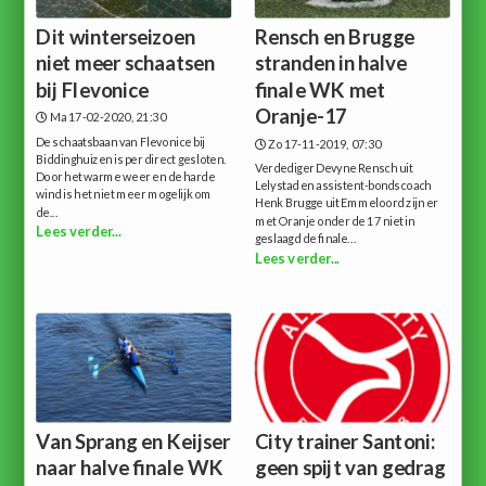
Dit winterseizoen
Rensch en Brugge
niet meer schaatsen
stranden in halve
bij Flevonice
finale WK met
Oranje-17
Ma 17-02-2020, 21:30
De schaatsbaan van Flevonice bij
Zo 17-11-2019, 07:30
Biddinghuizen is per direct gesloten.
Verdediger Devyne Rensch uit
Door het warme weer en de harde
Lelystad en assistent-bondscoach
wind is het niet meer mogelijk om
Henk Brugge uit Emmeloord zijn er
de...
met Oranje onder de 17 niet in
Lees verder...
geslaagd de finale...
Lees verder...
Van Sprang en Keijser
City trainer Santoni:
naar halve finale WK
geen spijt van gedrag