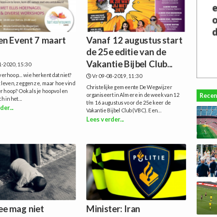
 Event 7 maart
Vanaf 12 augustus start
de 25e editie van de
Vakantie Bijbel Club...
1-2020, 15:30
verhoop… wie herkent dat niet?
Vr 09-08-2019, 11:30
leven, zeggen ze, maar hoe vind
Christelijke gemeente De Wegwijzer
r hoop? Ook als je hoopvol en
Recen
organiseert in Almere in de week van 12
h in het...
t/m 16 augustus voor de 25e keer de
der...
Vakantie Bijbel Club (VBC). Een...
Lees verder...
e mag niet
Minister: Iran