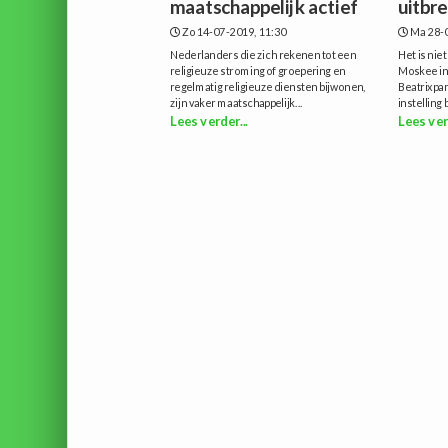
maatschappelijk actief
uitbre
Zo 14-07-2019, 11:30
Ma 28-0
Nederlanders die zich rekenen tot een
Het is nie
religieuze stroming of groepering en
Moskee in
regelmatig religieuze diensten bijwonen,
Beatrixpar
zijn vaker maatschappelijk...
instelling b
Lees verder...
Lees ver