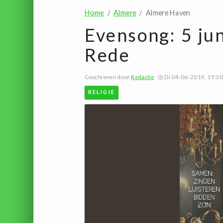
Home
Almere
Almere Haven
Evensong: 5 ju
Rede
Geschreven door
Redactie
Di 04-06-2019, 19:30
RELIGIE