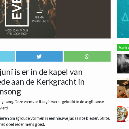
Aank
ni is er in de kapel van
de aan de Kerkgracht in
ensong
gezang. Deze vorm van liturgie wordt gebruikt in de anglicaanse
evierd.
en om (g)oude vormen in een nieuwe jas aan te bieden. Stilte,
 het doet ieder mens goed.