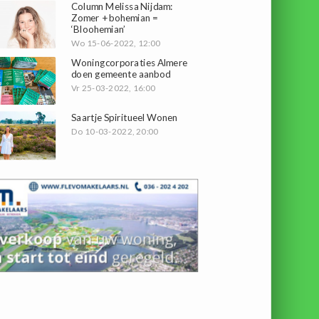
Column Melissa Nijdam:
Zomer + bohemian =
‘Bloohemian’
Wo 15-06-2022, 12:00
Woningcorporaties Almere
doen gemeente aanbod
Vr 25-03-2022, 16:00
Saartje Spiritueel Wonen
Do 10-03-2022, 20:00