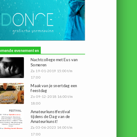
omende evenementen
Nachtcollege met Eus van
Someren
Za 19-01-2019 15:00 t/m
17:00
Maak van je snertdag een
feestdag
Zo 09-12-2018 16:00 t/m
18:00
Amateurkunstfestival
tijdens de Dag van de
Amateurkunst!
Za 03-06-2023 14:00 t/m
17:00