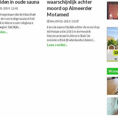
iden in oude sauna
waarschijnlijk achter
moord op Almeerder
1-2019, 12:41
Motamed
t toegestaan dat de Abou Bakr
 de voormalige sauna in het
Wo 09-01-2019, 10:07
k in Almere een religieuze
egint. Dat blijkt...
Iran zat waarschijnlijk achter de moord op
Ali Motamed in 2015 in de Hendrik
der...
Marsmanstraat in Almere Stad. De
ministers Blok (Buitenlandse Zaken)...
Lees verder...
Wone