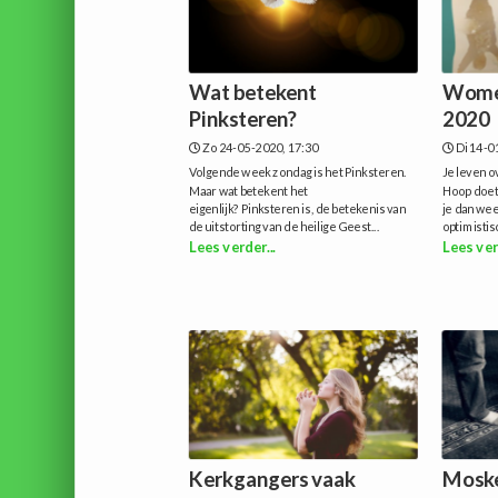
Wat betekent
Women
Pinksteren?
2020
Zo 24-05-2020, 17:30
Di 14-0
Volgende week zondag is het Pinksteren.
Je leven o
Maar wat betekent het
Hoop doet 
eigenlijk? Pinksteren is, de betekenis van
je dan wee
de uitstorting van de heilige Geest...
optimistisc
Lees verder...
Lees ver
Kerkgangers vaak
Moske