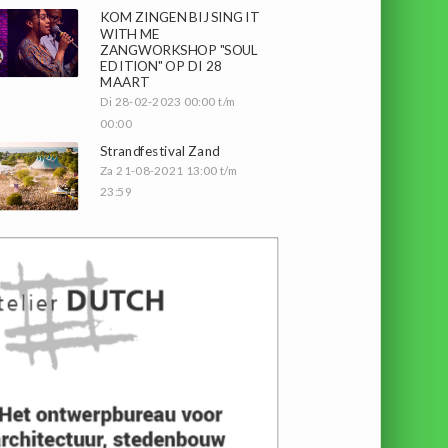
KOM ZINGEN BIJ SING IT
WITH ME
ZANGWORKSHOP "SOUL
EDITION" OP DI 28
MAART
Di 28-02-2023 00:00 t/m
00:00
Strandfestival Zand
Za 21-08-2021 13:00 t/m
23:59