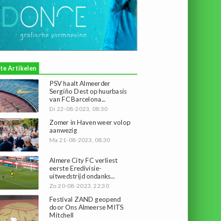
te Artikelen
PSV haalt Almeerder
Sergiño Dest op huurbasis
van FC Barcelona...
Di 22-08-2023, 08:30
Zomer in Haven weer volop
aanwezig
Ma 21-08-2023, 08:30
Almere City FC verliest
eerste Eredivisie-
uitwedstrijd ondanks...
Zo 20-08-2023, 22:30
Festival ZAND geopend
door Ons Almeerse MITS
Mitchell