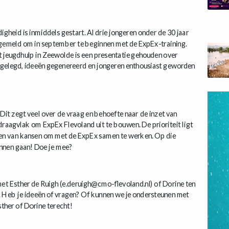
gheid is inmiddels gestart. Al drie jongeren onder de 30 jaar
ngemeld om in september te beginnen met de ExpEx-training.
jeugdhulp in Zeewolde is een presentatie gehouden over
n gelegd, ideeën gegenereerd en jongeren enthousiast geworden
it zegt veel over de vraag en behoefte naar de inzet van
raagvlak om ExpEx Flevoland uit te bouwen. De prioriteit ligt
eren van kansen om met de ExpEx samen te werken. Op die
unnen gaan! Doe je mee?
t Esther de Ruigh (e.deruigh@cmo-flevoland.nl) of Dorine ten
 Heb je ideeën of vragen? Of kunnen we je ondersteunen met
ther of Dorine terecht!