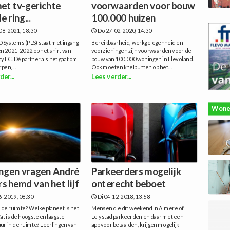
met tv-gerichte
voorwaarden voor bouw
 ring...
100.000 huizen
08-2021, 18:30
Do 27-02-2020, 14:30
 Systems (PLS) staat met ingang
Bereikbaarheid, werkgelegenheid en
n 2021-2022 op het shirt van
voorzieningen zijn voorwaarden voor de
y FC. Dé partner als het gaat om
bouw van 100.000 woningen in Flevoland.
pen,...
Ook moeten knelpunten op het...
der...
Lees verder...
Wone
ingen vragen André
Parkeerders mogelijk
s hemd van het lijf
onterecht beboet
6-2019, 08:30
Di 04-12-2018, 13:58
in de ruimte? Welke planeet is het
Mensen die dit weekend in Almere of
t is de hoogste en laagste
Lelystad parkeerden en daar met een
r in de ruimte? Leerlingen van
app voor betaalden, krijgen mogelijk