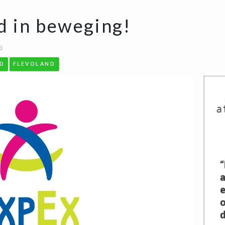
d in beweging!
0
D
FLEVOLAND