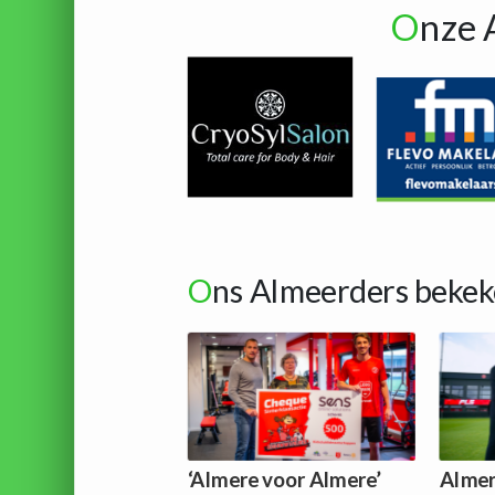
O
nze 
O
ns Almeerders bekek
‘Almere voor Almere’
Almer