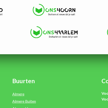
Buurten
Co
Voo
Almere
Voo
Almere Buiten