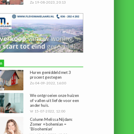
Za 19-08-2023, 20:13
n
Huren gemiddeld met 3
procent gestegen
Zo 04-09-2022, 16:00
We ontgroeien onze huizen
of vallen uit liefde voor een
ander huis.
Vr 15-07-2022, 12:00
Column Melissa Nijdam:
Zomer + bohemian =
‘Bloohemian’