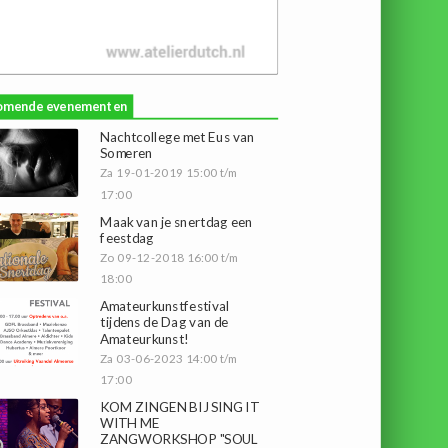
omende evenementen
Nachtcollege met Eus van
Someren
Za 19-01-2019 15:00 t/m
17:00
Maak van je snertdag een
feestdag
Zo 09-12-2018 16:00 t/m
18:00
Amateurkunstfestival
tijdens de Dag van de
Amateurkunst!
Za 03-06-2023 14:00 t/m
17:00
KOM ZINGEN BIJ SING IT
WITH ME
ZANGWORKSHOP "SOUL