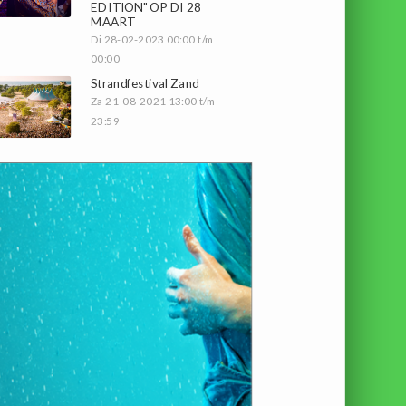
EDITION" OP DI 28
MAART
Di 28-02-2023 00:00 t/m
00:00
Strandfestival Zand
Za 21-08-2021 13:00 t/m
23:59