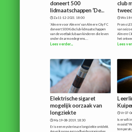
doneert 500
club 
lidmaatschappen ‘De...
tweede
Za 11-12-2021, 18:00
Wo 18-
‘Almere voor Almere’ van Almere City FC
Promo LED
doneert 500 Kidsclub-lidmaatschappen
van seizoe
van de voetbalclub aan kinderen die leven
Almere Cit
onder de armoedegrens....
het ontwer
Lees verder...
Lees ver
Elektrische sigaret
Leerl
mogelijk oorzaak van
Kuiper
longziekte
Vr 07-0
Is er wifi 
Ma 19-08-2019, 18:30
mooist? Wa
Er is een mysterieuze longziekte ontdekt.
temperatuu
Amerikaanse gezondheidsorganisaties