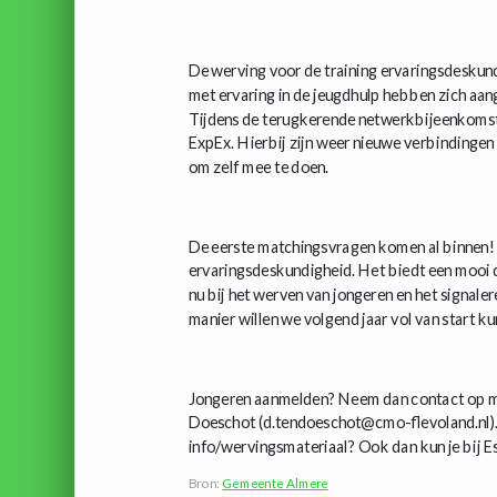
De werving voor de training ervaringsdeskundi
met ervaring in de jeugdhulp hebben zich aa
Tijdens de terugkerende netwerkbijeenkomst 
ExpEx. Hierbij zijn weer nieuwe verbindinge
om zelf mee te doen.
De eerste matchingsvragen komen al binnen! D
ervaringsdeskundigheid. Het biedt een mooi d
nu bij het werven van jongeren en het signal
manier willen we volgend jaar vol van start k
Jongeren aanmelden? Neem dan contact op me
Doeschot (d.tendoeschot@cmo-flevoland.nl).
info/wervingsmateriaal? Ook dan kun je bij Es
Bron:
Gemeente Almere