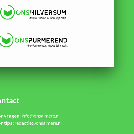
ntact
r vragen:
info@onsalmere.nl
r tips:
redactie@onsalmere.nl