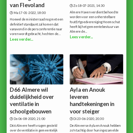
van Flevoland
Zo 18-07-2021, 14:30
Almere Haven verdient behoed te
Ma 17-01-2022, 18:00
worden voor een onherstelbare
Hoewel de ministerraad nog met een
foutErfgoedvereniging Heemschut
definitief standpunt zal komen dat
heeft bij het gemeentebestuur van
vanavond in de persconferentie naar
Almere de...
voren wordt gebracht, hechten de...
Lees verder...
Lees verder...
D66 Almere wil
Ayla en Anouk
duidelijkheid over
leveren
ventilatie in
handtekeningen in
schoolgebouwen
voor steiger
Do 06-08-2020, 21:00
Di 23-06-2020, 20:30
D66 Almere heeft vragen gesteld
De Almeerse Ayla en Anouk hebben
over de ventilatie in gemeentelijk
zo'n tachtig door hun ingezamelde