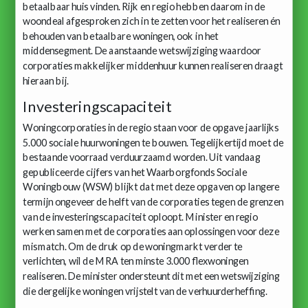
betaalbaar huis vinden. Rijk en regio hebben daarom in de
woondeal afgesproken zich in te zetten voor het realiseren én
behouden van betaalbare woningen, ook in het
middensegment. De aanstaande wetswijziging waardoor
corporaties makkelijker middenhuur kunnen realiseren draagt
hieraan bij.
Investeringscapaciteit
Woningcorporaties in de regio staan voor de opgave jaarlijks
5.000 sociale huurwoningen te bouwen. Tegelijkertijd moet de
bestaande voorraad verduurzaamd worden. Uit vandaag
gepubliceerde cijfers van het Waarborgfonds Sociale
Woningbouw (WSW) blijkt dat met deze opgaven op langere
termijn ongeveer de helft van de corporaties tegen de grenzen
van de investeringscapaciteit oploopt. Minister en regio
werken samen met de corporaties aan oplossingen voor deze
mismatch. Om de druk op de woningmarkt verder te
verlichten, wil de MRA ten minste 3.000 flexwoningen
realiseren. De minister ondersteunt dit met een wetswijziging
die dergelijke woningen vrijstelt van de verhuurderheffing.