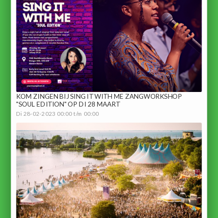
KOM ZINGEN BIJ SING IT WITH ME ZANGWORKSHOP
"SOUL EDITION" OP DI 28 MAART
Di 28-02-2023 00:00 t/m 00:00