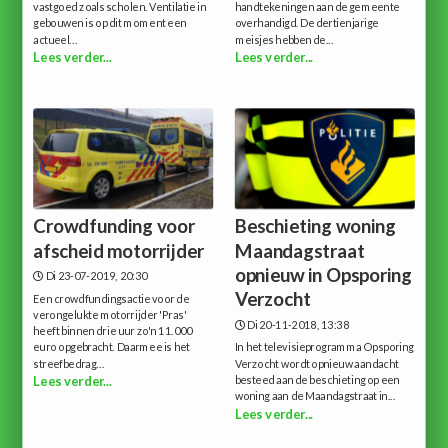
vastgoed zoals scholen. Ventilatie in
handtekeningen aan de gemeente
gebouwen is op dit moment een
overhandigd. De dertienjarige
actueel...
meisjes hebben de...
Lees verder...
Lees verder...
Crowdfunding voor
Beschieting woning
afscheid motorrijder
Maandagstraat
opnieuw in Opsporing
Di 23-07-2019, 20:30
Verzocht
Een crowdfundingsactie voor de
verongelukte motorrijder 'Pras'
Di 20-11-2018, 13:38
heeft binnen drie uur zo'n 11.000
euro opgebracht. Daarmee is het
In het televisieprogramma Opsporing
streefbedrag...
Verzocht wordt opnieuw aandacht
besteed aan de beschieting op een
Lees verder...
woning aan de Maandagstraat in...
Lees verder...