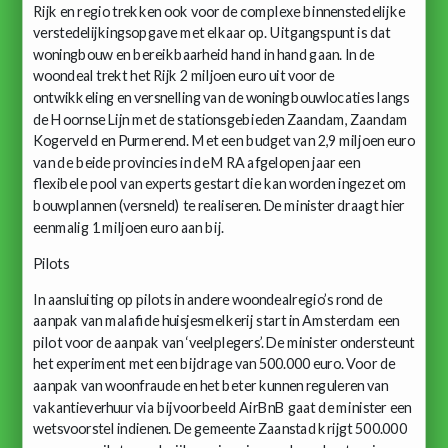
Rijk en regio trekken ook voor de complexe binnenstedelijke
verstedelijkingsopgave met elkaar op. Uitgangspunt is dat
woningbouw en bereikbaarheid hand in hand gaan. In de
woondeal trekt het Rijk 2 miljoen euro uit voor de
ontwikkeling en versnelling van de woningbouwlocaties langs
de Hoornse Lijn met de stationsgebieden Zaandam, Zaandam
Kogerveld en Purmerend. Met een budget van 2,9 miljoen euro
van de beide provincies in de MRA afgelopen jaar een
flexibele pool van experts gestart die kan worden ingezet om
bouwplannen (versneld) te realiseren. De minister draagt hier
eenmalig 1 miljoen euro aan bij.
Pilots
In aansluiting op pilots in andere woondealregio’s rond de
aanpak van malafide huisjesmelkerij start in Amsterdam een
pilot voor de aanpak van ‘veelplegers’. De minister ondersteunt
het experiment met een bijdrage van 500.000 euro. Voor de
aanpak van woonfraude en het beter kunnen reguleren van
vakantieverhuur via bijvoorbeeld AirBnB gaat de minister een
wetsvoorstel indienen. De gemeente Zaanstad krijgt 500.000