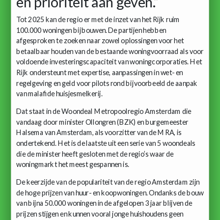
en prioriteit aan geven.”
Tot 2025 kan de regio er met de inzet van het Rijk ruim
100.000 woningen bijbouwen. De partijen hebben
afgesproken te zoeken naar zowel oplossingen voor het
betaalbaar houden van de bestaande woningvoorraad als voor
voldoende investeringscapaciteit van woningcorporaties. Het
Rijk ondersteunt met expertise, aanpassingen in wet- en
regelgeving en geld voor pilots rond bijvoorbeeld de aanpak
van malafide huisjesmelkerij.
Dat staat in de Woondeal Metropoolregio Amsterdam die
vandaag door minister Ollongren (BZK) en burgemeester
Halsema van Amsterdam, als voorzitter van de MRA, is
ondertekend. Het is de laatste uit een serie van 5 woondeals
die de minister heeft gesloten met de regio’s waar de
woningmarkt het meest gespannen is.
De keerzijde van de populariteit van de regio Amsterdam zijn
de hoge prijzen van huur- en koopwoningen. Ondanks de bouw
van bijna 50.000 woningen in de afgelopen 3 jaar blijven de
prijzen stijgen en kunnen vooral jonge huishoudens geen