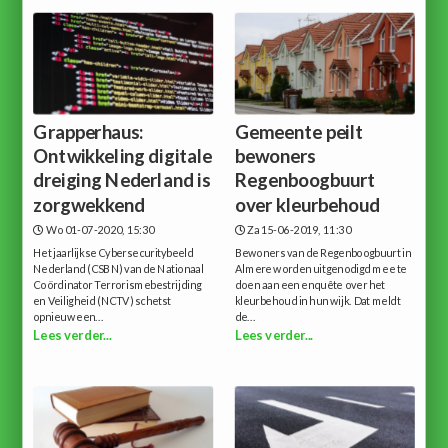
Grapperhaus:
Gemeente peilt
Ontwikkeling digitale
bewoners
dreiging Nederland is
Regenboogbuurt
zorgwekkend
over kleurbehoud
Wo 01-07-2020, 15:30
Za 15-06-2019, 11:30
Het jaarlijkse Cybersecuritybeeld
Bewoners van de Regenboogbuurt in
Nederland (CSBN) van de Nationaal
Almere worden uitgenodigd mee te
Coördinator Terrorismebestrijding
doen aan een enquête over het
en Veiligheid (NCTV) schetst
kleurbehoud in hun wijk. Dat meldt
opnieuw een...
de...
Lees verder...
Lees verder...