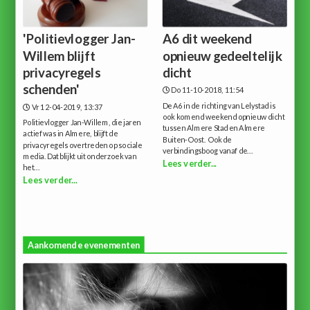
'Politievlogger Jan-
A6 dit weekend
Willem blijft
opnieuw gedeeltelijk
privacyregels
dicht
schenden'
Do 11-10-2018, 11:54
De A6 in de richting van Lelystad is
Vr 12-04-2019, 13:37
ook komend weekend opnieuw dicht
Politievlogger Jan-Willem, die jaren
tussen Almere Stad en Almere
actief was in Almere, blijft de
Buiten-Oost. Ook de
privacyregels overtreden op sociale
verbindingsboog vanaf de...
media. Dat blijkt uit onderzoek van
Lees verder...
het...
Lees verder...
Aankomende evenementen