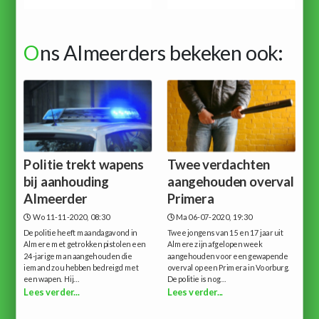
O
ns Almeerders bekeken ook:
Politie trekt wapens
Twee verdachten
bij aanhouding
aangehouden overval
Almeerder
Primera
Wo 11-11-2020, 08:30
Ma 06-07-2020, 19:30
De politie heeft maandagavond in
Twee jongens van 15 en 17 jaar uit
Almere met getrokken pistolen een
Almere zijn afgelopen week
24-jarige man aangehouden die
aangehouden voor een gewapende
iemand zou hebben bedreigd met
overval op een Primera in Voorburg.
een wapen. Hij...
De politie is nog...
Lees verder...
Lees verder...