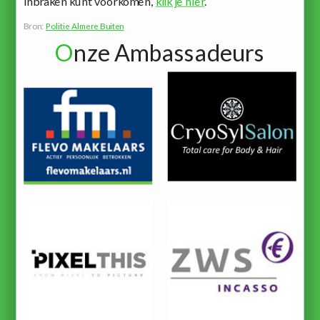
inbraken kunt voorkomen,
klik je hier
.
Bron:
Politie Almere Buiten
O
nze Ambassadeurs