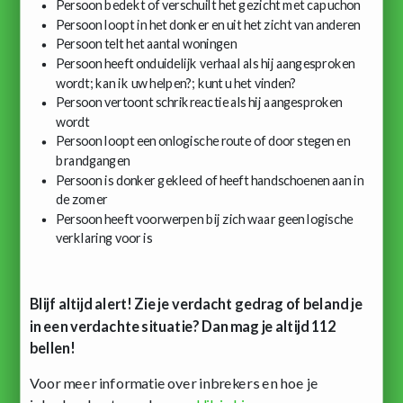
Persoon bedekt of verschuilt het gezicht met capuchon
Persoon loopt in het donker en uit het zicht van anderen
Persoon telt het aantal woningen
Persoon heeft onduidelijk verhaal als hij aangesproken
wordt; kan ik uw helpen?; kunt u het vinden?
Persoon vertoont schrikreactie als hij aangesproken
wordt
Persoon loopt een onlogische route of door stegen en
brandgangen
Persoon is donker gekleed of heeft handschoenen aan in
de zomer
Persoon heeft voorwerpen bij zich waar geen logische
verklaring voor is
Blijf altijd alert! Zie je verdacht gedrag of beland je
in een verdachte situatie? Dan mag je altijd 112
bellen!
Voor meer informatie over inbrekers en hoe je