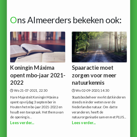
O
ns Almeerders bekeken ook:
Koningin Máxima
Spaaractie moet
opent mbo-jaar 2021-
zorgen voor meer
2022
natuurkennis
Wo 21-07-2021, 22:30
Wo 02-09-2020, 14:30
Hare Majesteit Koningin Máxima
Staatsbosbeheer merkt dat kinderen
opent op vrijdag 3 september in
steeds minder weten over de
Houten het mbo-jaar 2021-2022 en
Nederlandse natuur. Om dat te
houdt een toespraak. Het thema van
veranderen, heeft de
de opening is...
natuurorganisatie samen met PLUS...
Lees verder...
Lees verder...