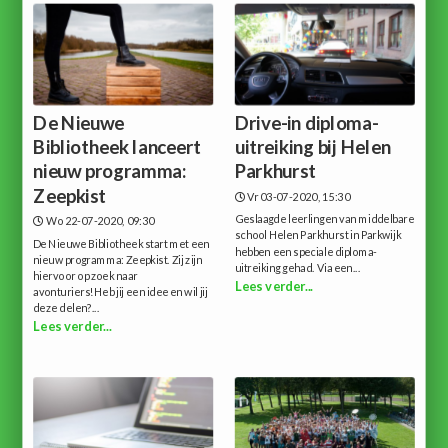
De Nieuwe
Drive-in diploma-
Bibliotheek lanceert
uitreiking bij Helen
nieuw programma:
Parkhurst
Zeepkist
Vr 03-07-2020, 15:30
Geslaagde leerlingen van middelbare
Wo 22-07-2020, 09:30
school Helen Parkhurst in Parkwijk
De Nieuwe Bibliotheek start met een
hebben een speciale diploma-
nieuw programma: Zeepkist. Zij zijn
uitreiking gehad. Via een...
hiervoor op zoek naar
Lees verder...
avonturiers!Heb jij een idee en wil jij
deze delen?...
Lees verder...