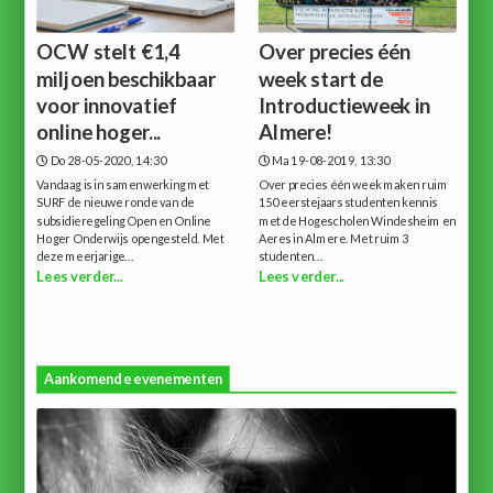
OCW stelt €1,4
Over precies één
miljoen beschikbaar
week start de
voor innovatief
Introductieweek in
online hoger...
Almere!
Do 28-05-2020, 14:30
Ma 19-08-2019, 13:30
Vandaag is in samenwerking met
Over precies één week maken ruim
SURF de nieuwe ronde van de
150 eerstejaars studenten kennis
subsidieregeling Open en Online
met de Hogescholen Windesheim en
Hoger Onderwijs opengesteld. Met
Aeres in Almere. Met ruim 3
deze meerjarige...
studenten...
Lees verder...
Lees verder...
Aankomende evenementen