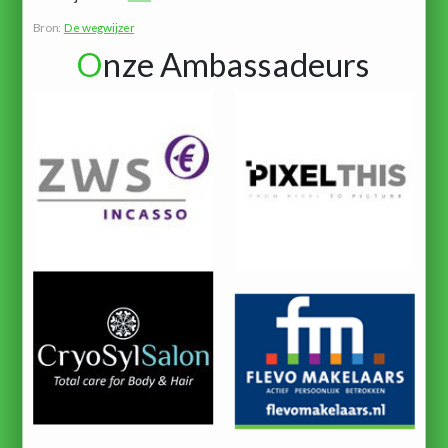
Bron:
De wegwijzer
O
nze Ambassadeurs