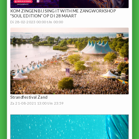
KOM ZINGEN BIJ SING IT WITH ME ZANGWORKSHOP
"SOUL EDITION" OP DI 28 MAART
Di 28-02-2023 00:00 t/m 00:00
Strandfestival Zand
Za 21-08-2021 13:00 t/m 23:59