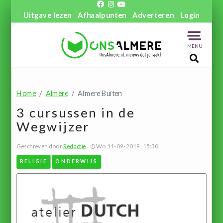
Uitgave lezen
Afhaalpunten
Adverteren
Login
MENU
Home
Almere
Almere Buiten
3 cursussen in de
Wegwijzer
Geschreven door
Redactie
Wo 11-09-2019, 15:30
RELIGIE
ONDERWIJS