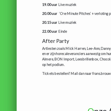
19.00 uur
Live muziek
20.00 uur
‘One Minute Pitches’ + verloting p
20.15 uur
Live muziek
22.00 uur
Einde
After Party
Artiesten zoals Mick Harren, Lee-Ann, Danny
en er zijn horecaleveranciers aanwezig om hu
Almere, BON Import, Leesbrillenbox, Chocola
op het podium.
Tickets bestellen? Mail dan naar frans.bro