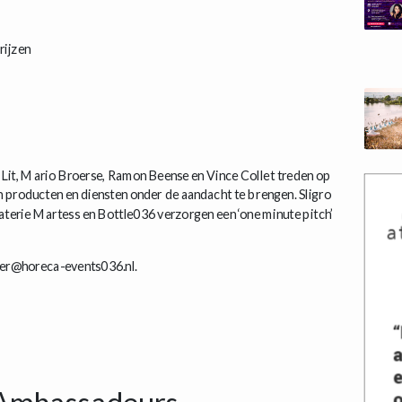
rijzen
 Lit, Mario Broerse, Ramon Beense en Vince Collet treden op
n producten en diensten onder de aandacht te brengen. Sligro
terie Martess en Bottle036 verzorgen een ‘one minute pitch’
uwer@horeca-events036.nl.