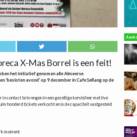
Aank
reca X-Mas Borrel is een feit!
en het initiatief genomen alle Almeerse
en ‘besloten avond’ op 9 december in Cafe1eRang op de
in contact te brengen in een gezellige kerstsfeer met live
ruim honderd tickets verkocht en is de capaciteit vastgesteld
werk moment