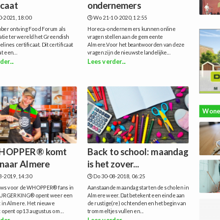
icaat
ondernemers
0-2021, 18:00
Wo 21-10-2020, 12:55
ober ontving Food Forum als
Horeca-ondernemers kunnen online
atie ter wereld het Greendish
vragen stellen aan de gemeente
ines certificaat. Dit certificaat
Almere.Voor het beantwoorden van deze
at een...
vragen zijn de nieuwste landelijke...
der...
Lees verder...
Wone
HOPPER® komt
Back to school: maandag
 naar Almere
is het zover...
8-2019, 14:30
Do 30-08-2018, 06:25
ws voor de WHOPPER® fans in
Aanstaande maandag starten de scholen in
BURGER KING® opent weer een
Almere weer. Dat betekent een einde aan
t in Almere. Het nieuwe
de rustige(re) ochtenden en het begin van
 opent op 13 augustus om...
trommeltjes vullen en...