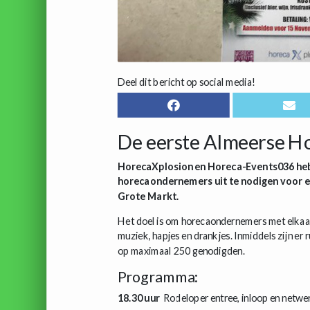
Deel dit bericht op social media!
De eerste Almeerse Ho
HorecaXplosion en Horeca-Events036 hebb
horecaondernemers uit te nodigen voor e
Grote Markt.
Het doel is om horecaondernemers met elkaar 
muziek, hapjes en drankjes. Inmiddels zijn er 
op maximaal 250 genodigden.
Programma:
18.30 uur
Rodeloper entree, inloop en net