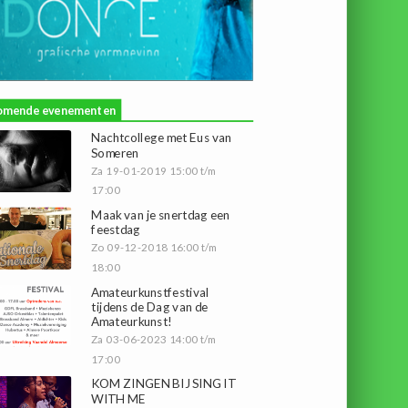
omende evenementen
Nachtcollege met Eus van
Someren
Za 19-01-2019 15:00 t/m
17:00
Maak van je snertdag een
feestdag
Zo 09-12-2018 16:00 t/m
18:00
Amateurkunstfestival
tijdens de Dag van de
Amateurkunst!
Za 03-06-2023 14:00 t/m
17:00
KOM ZINGEN BIJ SING IT
WITH ME