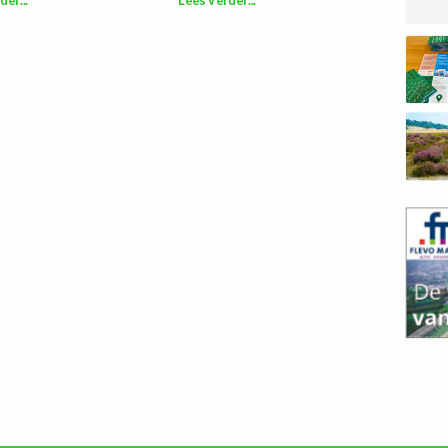
der...
Lees verder...