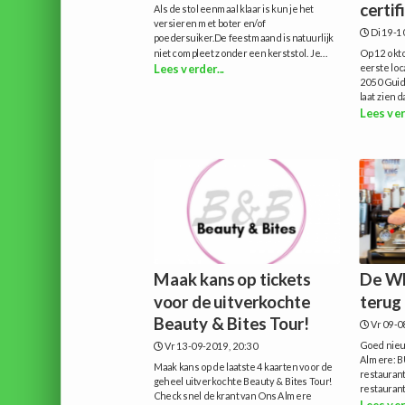
certif
Als de stol eenmaal klaar is kun je het
versieren met boter en/of
Di 19-1
poedersuiker.De feestmaand is natuurlijk
niet compleet zonder een kerststol. Je...
Op 12 okt
eerste loc
Lees verder...
2050 Guidel
laat zien d
Lees ver
Maak kans op tickets
De W
voor de uitverkochte
terug
Beauty & Bites Tour!
Vr 09-0
Goed nieu
Vr 13-09-2019, 20:30
Almere: 
Maak kans op de laatste 4 kaarten voor de
restauran
geheel uitverkochte Beauty & Bites Tour!
restaurant
Check snel de krant van Ons Almere