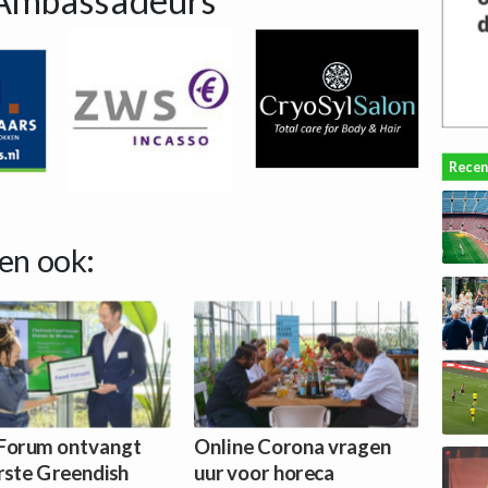
Ambassadeurs
Recen
en ook:
Forum ontvangt
Online Corona vragen
erste Greendish
uur voor horeca