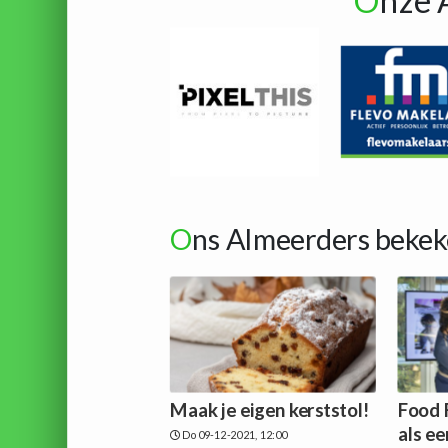
O
nze 
O
ns Almeerders bekek
Maak je eigen kerststol!
Food 
als e
Do 09-12-2021, 12:00