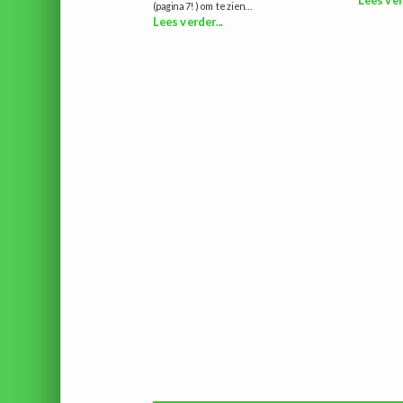
Lees ver
(pagina 7!) om te zien...
Lees verder...