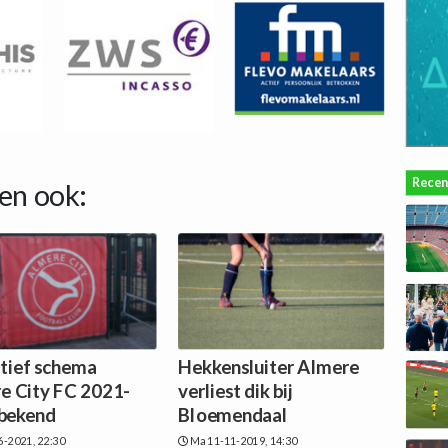
Recen
en ook:
itief schema
Hekkensluiter Almere
e City FC 2021-
verliest dik bij
bekend
Bloemendaal
6-2021, 22:30
Ma 11-11-2019, 14:30