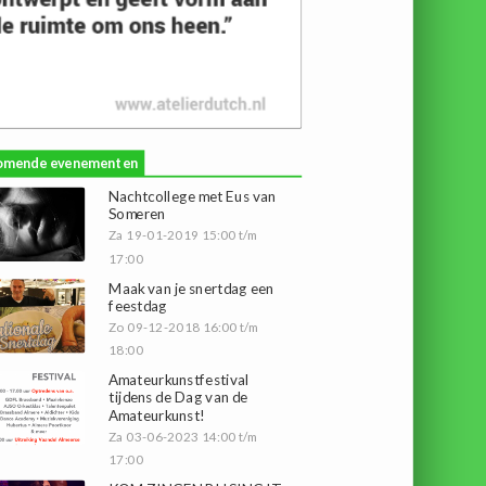
omende evenementen
Nachtcollege met Eus van
Someren
Za 19-01-2019 15:00 t/m
17:00
Maak van je snertdag een
feestdag
Zo 09-12-2018 16:00 t/m
18:00
Amateurkunstfestival
tijdens de Dag van de
Amateurkunst!
Za 03-06-2023 14:00 t/m
17:00