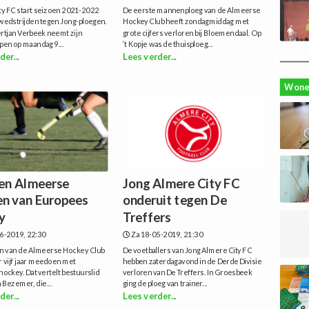
ty FC start seizoen 2021-2022
De eerste mannenploeg van de Almeerse
wedstrijden tegen Jong-ploegen.
Hockey Club heeft zondagmiddag met
rtjan Verbeek neemt zijn
grote cijfers verloren bij Bloemendaal. Op
en op maandag 9...
‘t Kopje was de thuisploeg...
der...
Lees verder...
Wone
n Almeerse
Jong Almere City FC
n van Europees
onderuit tegen De
y
Treffers
6-2019, 22:30
Za 18-05-2019, 21:30
 van de Almeerse Hockey Club
De voetballers van Jong Almere City FC
r vijf jaar meedoen met
hebben zaterdagavond in de Derde Divisie
ockey. Dat vertelt bestuurslid
verloren van De Treffers. In Groesbeek
 Bezemer, die...
ging de ploeg van trainer...
der...
Lees verder...