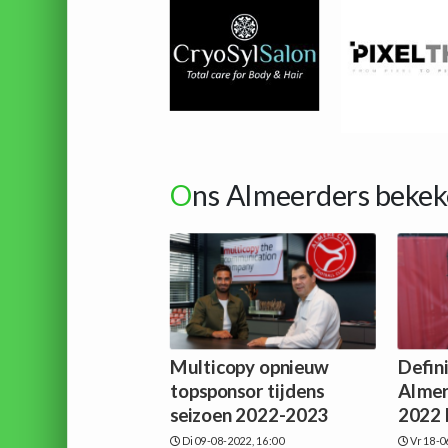
O
ns Almeerders bekek
Multicopy opnieuw
Defin
topsponsor tijdens
Almer
seizoen 2022-2023
2022 
Di 09-08-2022, 16:00
Vr 18-0