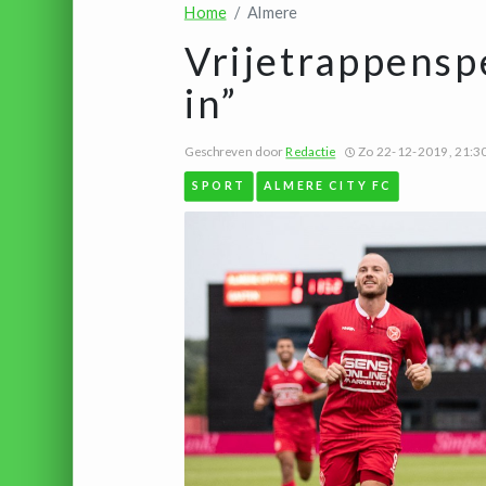
Home
Almere
Vrijetrappensp
in”
Geschreven door
Redactie
Zo 22-12-2019, 21:3
SPORT
ALMERE CITY FC