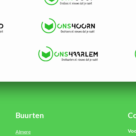
Buurten
Co
Voo
Almere