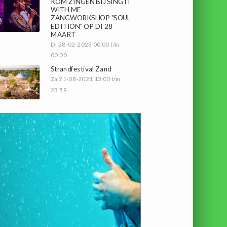
KOM ZINGEN BIJ SING IT
WITH ME
ZANGWORKSHOP "SOUL
EDITION" OP DI 28
MAART
Di 28-02-2023 00:00 t/m
00:00
Strandfestival Zand
Za 21-08-2021 13:00 t/m
23:59