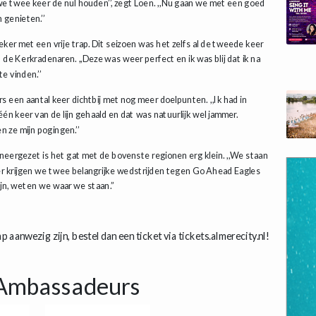
e twee keer de nul houden’’, zegt Loen. ,,Nu gaan we met een goed
 genieten.’’
eker met een vrije trap. Dit seizoen was het zelfs al de tweede keer
 de Kerkradenaren. ,,Deze was weer perfect en ik was blij dat ik na
e vinden.’’
ers een aantal keer dichtbij met nog meer doelpunten. ,,Ik had in
én keer van de lijn gehaald en dat was natuurlijk wel jammer.
 ze mijn pogingen.’’
eergezet is het gat met de bovenste regionen erg klein. ,,We staan
er krijgen we twee belangrijke wedstrijden tegen Go Ahead Eagles
jn, weten we waar we staan.’’
 aanwezig zijn, bestel dan een ticket via tickets.almerecity.nl!
Ambassadeurs