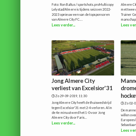
Foto: Ron Baltus / sportshots.proMulticopy
Almere Ci
Lelystad/Almere is tijdens seizoen 2022-
met twee 
2023 opnieuw een van de topsponsoren
Trainer Ge
van Almere City FC....
manschapp
Lees verder...
Lees ver
Jong Almere City
Manne
verliest van Excelsior'31
drome
hocke
Zo 29-09-2019, 11:30
Jong Almere City heeft de thuiswedstrijd
Zo 02-0
tegen Excelsior'31 met 2-4 verloren. Al in
De mannen
de 4e minuut werd het 1-0 voor Jong
willen ove
Almere City door Faris...
Europees h
Lees verder...
Sebastiaan
Lees ver