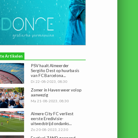
te Artikelen
PSV haalt Almeerder
Sergiño Dest op huurbasis
van FC Barcelona...
Di 22-08-2023, 08:30
Zomer in Haven weer volop
aanwezig
Ma 21-08-2023, 08:30
Almere City FC verliest
eerste Eredivisie-
uitwedstrijd ondanks...
Zo 20-08-2023, 22:30
Festival ZAND geopend