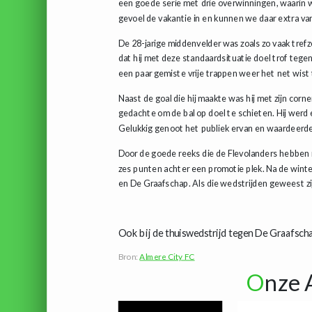
een goede serie met drie overwinningen, waarin w
gevoel de vakantie in en kunnen we daar extra van
De 28-jarige middenvelder was zoals zo vaak trefz
dat hij met deze standaardsituatie doel trof tegen
een paar gemiste vrije trappen weer het net wist t
Naast de goal die hij maakte was hij met zijn corn
gedachte om de bal op doel te schieten. Hij werd é
Gelukkig genoot het publiek ervan en waardeerden
Door de goede reeks die de Flevolanders hebben n
zes punten achter een promotie plek. Na de wint
en De Graafschap. Als die wedstrijden geweest zi
Ook bij de thuiswedstrijd tegen De Graafschap
Bron:
Almere City FC
O
nze 