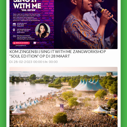
KOM ZINGEN BIJ SING IT WITH ME ZANGWORKSHOP
"SOUL EDITION" OP DI 28 MAART
Di 28-02-2023 00:00 t/m 00:00