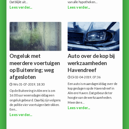
Dat blijkt uit...
van alle hypotheken...
Lees verder...
Lees verder...
Ongeluk met
Auto over de kop bij
meerdere voertuigen
werkzaamheden
op Buitenring; weg
Havendreef
afgesloten
Di 02-04-2019, 07:36
Een auto is maandagmiddag over de
Wo 31-07-2019, 18:30
kop geslagen op de Havendreef in
Op de Buitenring in Almere is om
Almere Haven. Dat gebeurde ter
16:00 uur woensdagmiddag een
hoogte van de werkzaamheden.
ongeluk gebeurd. Daarbij zijn volgens
Meerdere...
de politie vier voertuigen betrokken.
Lees verder...
Een...
Lees verder...