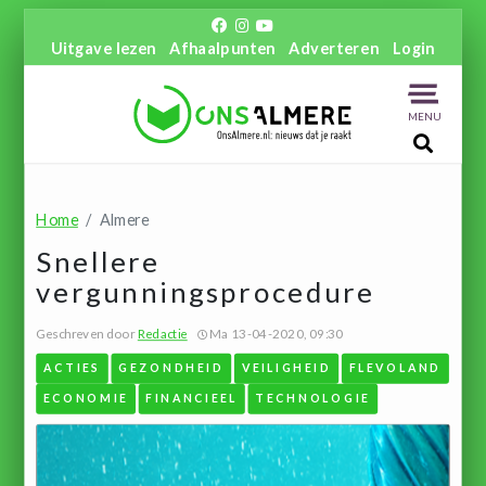
Uitgave lezen
Afhaalpunten
Adverteren
Login
MENU
Home
Almere
Snellere
vergunningsprocedure
Geschreven door
Redactie
Ma 13-04-2020, 09:30
ACTIES
GEZONDHEID
VEILIGHEID
FLEVOLAND
ECONOMIE
FINANCIEEL
TECHNOLOGIE