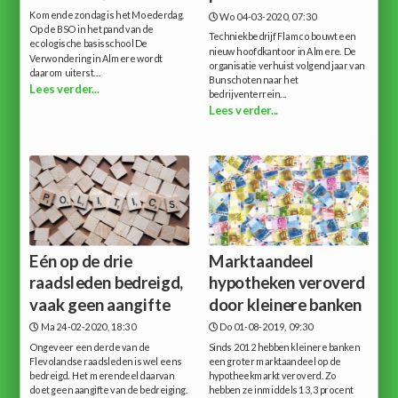
Komende zondag is het Moederdag.
Wo 04-03-2020, 07:30
Op de BSO in het pand van de
Techniekbedrijf Flamco bouwt een
ecologische basisschool De
nieuw hoofdkantoor in Almere. De
Verwondering in Almere wordt
organisatie verhuist volgend jaar van
daarom uiterst...
Bunschoten naar het
Lees verder...
bedrijventerrein...
Lees verder...
Eén op de drie
Marktaandeel
raadsleden bedreigd,
hypotheken veroverd
vaak geen aangifte
door kleinere banken
Ma 24-02-2020, 18:30
Do 01-08-2019, 09:30
Ongeveer een derde van de
Sinds 2012 hebben kleinere banken
Flevolandse raadsleden is wel eens
een groter marktaandeel op de
bedreigd. Het merendeel daarvan
hypotheekmarkt veroverd. Zo
doet geen aangifte van de bedreiging.
hebben ze inmiddels 13,3 procent