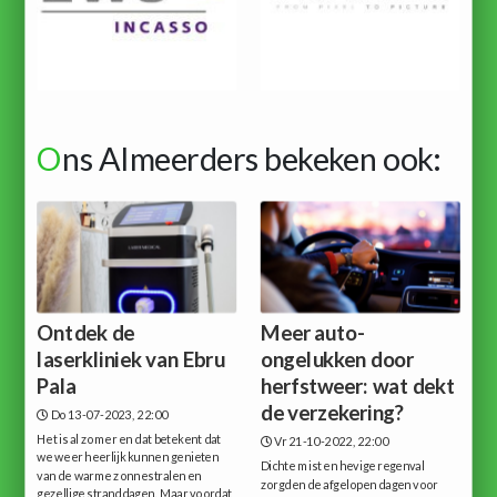
O
ns Almeerders bekeken ook:
Ontdek de
Meer auto-
laserkliniek van Ebru
ongelukken door
Pala
herfstweer: wat dekt
de verzekering?
Do 13-07-2023, 22:00
Het is al zomer en dat betekent dat
Vr 21-10-2022, 22:00
we weer heerlijk kunnen genieten
Dichte mist en hevige regenval
van de warme zonnestralen en
zorgden de afgelopen dagen voor
gezellige stranddagen. Maar voordat