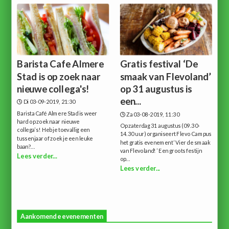
Barista Cafe Almere
Gratis festival ‘De
Stad is op zoek naar
smaak van Flevoland’
nieuwe collega's!
op 31 augustus is
een...
Di 03-09-2019, 21:30
Barista Café Almere Stad is weer
Za 03-08-2019, 11:30
hard op zoek naar nieuwe
Op zaterdag 31 augustus (09.30-
collega’s! Heb je toevallig een
14.30 uur) organiseert Flevo Campus
tussenjaar of zoek je een leuke
het gratis evenement ‘Vier de smaak
baan?...
van Flevoland!’ Een groots festijn
Lees verder...
op...
Lees verder...
Aankomende evenementen