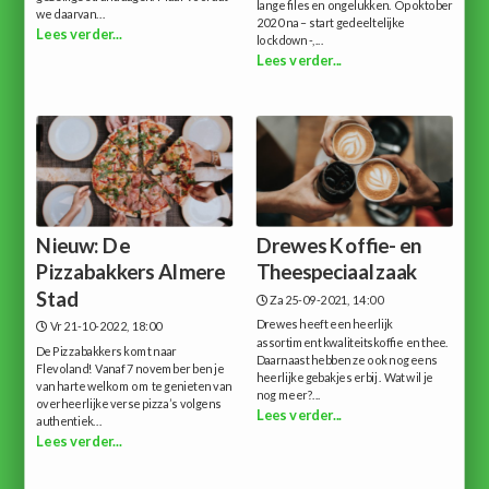
lange files en ongelukken. Op oktober
we daarvan...
2020 na – start gedeeltelijke
Lees verder...
lockdown -,...
Lees verder...
Nieuw: De
Drewes Koffie- en
Pizzabakkers Almere
Theespeciaalzaak
Stad
Za 25-09-2021, 14:00
Drewes heeft een heerlijk
Vr 21-10-2022, 18:00
assortiment kwaliteitskoffie en thee.
De Pizzabakkers komt naar
Daarnaast hebben ze ook nog eens
Flevoland! Vanaf 7 november ben je
heerlijke gebakjes erbij . Wat wil je
van harte welkom om te genieten van
nog meer?...
overheerlijke verse pizza’s volgens
Lees verder...
authentiek...
Lees verder...