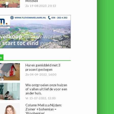
Mitchell
Za 19-08-2023, 20:13
n
Huren gemiddeld met 3
procent gestegen
Zo 04-09-2022, 16:00
We ontgroeien onze huizen
of vallen uit liefde voor een
ander huis.
Vr 15-07-2022, 12:00
Column Melissa Nijdam:
Zomer + bohemian =
‘Bloohemian’