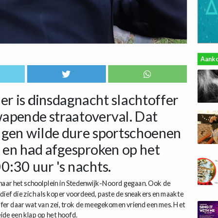
Aank
er is dinsdagnacht slachtoffer
apende straatoverval. Dat
ongen wilde dure sportschoenen
 en had afgesproken op het
:30 uur 's nachts.
 naar het schoolplein in Stedenwijk-Noord gegaan. Ook de
ef die zich als koper voordeed, paste de sneakers en maakte
ffer daar wat van zei, trok de meegekomen vriend een mes. Het
eide een klap op het hoofd.