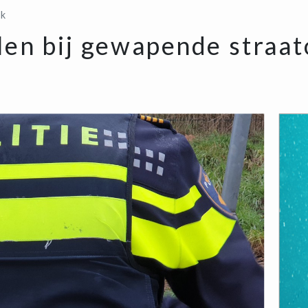
jk
len bij gewapende straat