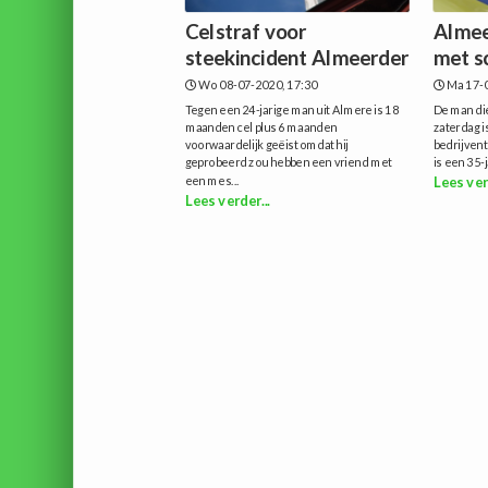
Celstraf voor
Almee
steekincident Almeerder
met s
Wo 08-07-2020, 17:30
Ma 17-0
Tegen een 24-jarige man uit Almere is 18
De man die
maanden cel plus 6 maanden
zaterdag 
voorwaardelijk geëist omdat hij
bedrijvent
geprobeerd zou hebben een vriend met
is een 35-
een mes...
Lees ver
Lees verder...