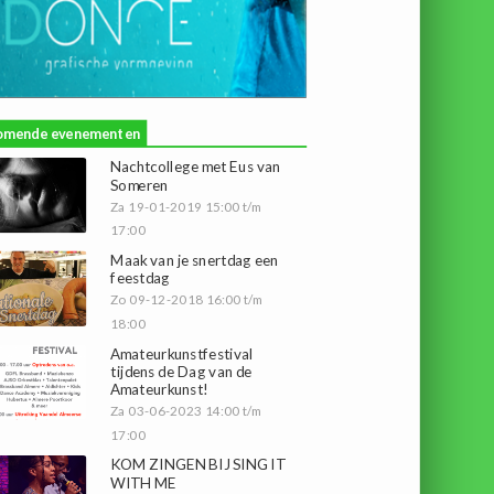
omende evenementen
Nachtcollege met Eus van
Someren
Za 19-01-2019 15:00 t/m
17:00
Maak van je snertdag een
feestdag
Zo 09-12-2018 16:00 t/m
18:00
Amateurkunstfestival
tijdens de Dag van de
Amateurkunst!
Za 03-06-2023 14:00 t/m
17:00
KOM ZINGEN BIJ SING IT
WITH ME