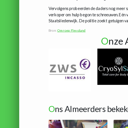
Vervolgens probeerden de daders nog meer sp
verkoper om hulp begon te schreeuwen. Eén va
Staatsliedenwijk. De politie zoekt getuigen v
Bron:
Omroep Flevoland
O
nze 
O
ns Almeerders bekek