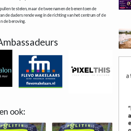
ullen te stelen, maar de twee namen de benen toen de
n de daders rende weg in de richting van het centrum of de
an de beroving.
Ambassadeurs
en ook: