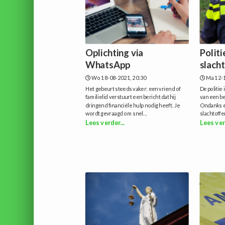
Oplichting via
Politi
WhatsApp
slach
Wo 18-08-2021, 20:30
Ma 12-1
Het gebeurt steeds vaker: een vriend of
De politie 
familielid verstuurt een bericht dat hij
van een be
dringend financiële hulp nodig heeft. Je
Ondanks e
wordt gevraagd om snel...
slachtoffe
Lees verder...
Lees ver