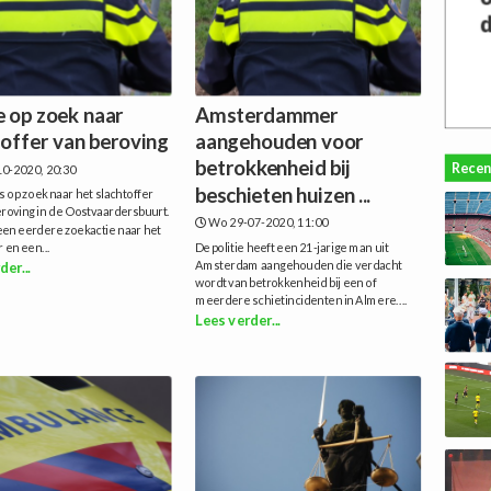
e op zoek naar
Amsterdammer
toffer van beroving
aangehouden voor
betrokkenheid bij
Recen
0-2020, 20:30
beschieten huizen ...
is op zoek naar het slachtoffer
roving in de Oostvaardersbuurt.
Wo 29-07-2020, 11:00
en eerdere zoekactie naar het
r en een...
De politie heeft een 21-jarige man uit
Amsterdam aangehouden die verdacht
der...
wordt van betrokkenheid bij een of
meerdere schietincidenten in Almere....
Lees verder...