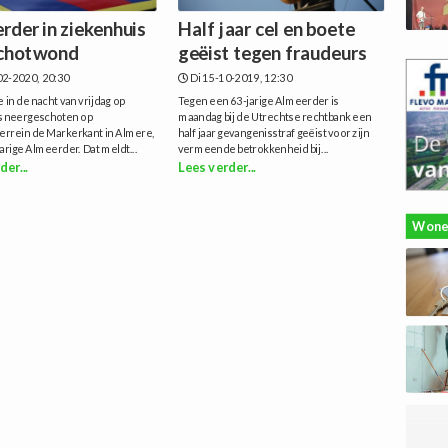
rder in ziekenhuis
Half jaar cel en boete
chotwond
geëist tegen fraudeurs
2-2020, 20:30
Di 15-10-2019, 12:30
 in de nacht van vrijdag op
Tegen een 63-jarige Almeerder is
is neergeschoten op
maandag bij de Utrechtse rechtbank een
errein de Markerkant in Almere,
half jaar gevangenisstraf geëist voor zijn
jarige Almeerder. Dat meldt...
vermeende betrokkenheid bij...
der...
Lees verder...
Wone