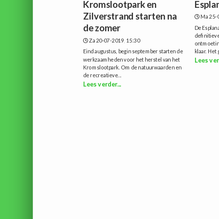
Kromslootpark en
Espla
Zilverstrand starten na
Ma 25-0
de zomer
De Esplana
definitie
Za 20-07-2019, 15:30
ontmoetin
Eind augustus, begin september starten de
klaar. Het 
werkzaamheden voor het herstel van het
Lees ver
Kromslootpark. Om de natuurwaarden en
de recreatieve...
Lees verder...