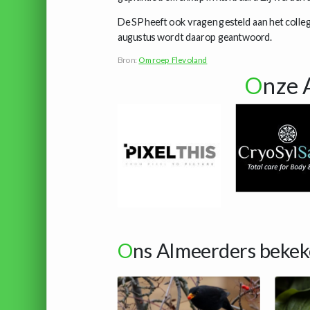
De SP heeft ook vragen gesteld aan het coll
augustus wordt daarop geantwoord.
Bron:
Omroep Flevoland
O
nze 
O
ns Almeerders bekek