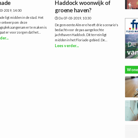
nade
Haddock woonwijk of
groene haven?
3-2019, 14:00
de ligt midden in de stad. Het
Do 07-03-2019, 10:30
ve ontwerp om deze
De gemeente Almere heeft drie scenario's
gsplek aangenamer te maken is
bedacht voor de pas aangekochte
gaat er voor zorgen dat het...
jachthaven Haddock. Dit terrein ligt
der...
midden in het Floriade-gebied. De...
Lees verder...
Wone