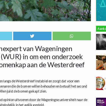
Aank
nexpert van Wageningen
h (WUR) in om een onderzoek
 bomenkap aan de Westerdreef
n langs de Westerdreef instabiel en zorgt dat voor een
avenaren die de bomen willen behouden en betaalt het second
len juist de bomen gekapt zien.
d opinion uitvoeren door de Wageningse universiteit naar de
eindelijk in het gelijk gesteld.