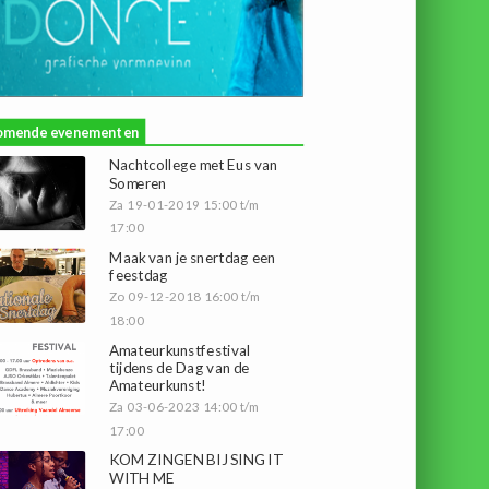
omende evenementen
Nachtcollege met Eus van
Someren
Za 19-01-2019 15:00 t/m
17:00
Maak van je snertdag een
feestdag
Zo 09-12-2018 16:00 t/m
18:00
Amateurkunstfestival
tijdens de Dag van de
Amateurkunst!
Za 03-06-2023 14:00 t/m
17:00
KOM ZINGEN BIJ SING IT
WITH ME