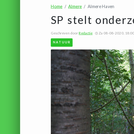
Home
Almere
Almere Haven
SP stelt onder
Geschreven door
Redactie
Za 08-08-2020, 18:0
NATUUR