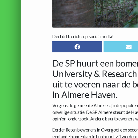
Deel dit bericht op social media!
De SP huurt een bome
University & Researc
uit te voeren naar de
in Almere Haven.
Volgens de gemeente Almere zijn de populiere
onveilige situatie. De SP Almere steunt de H
opinion-onderzoek. Andere buurtbewoners wil
Eerder lieten bewoners in Overgooi een secon
geplande bomenkap in hun buurt. Zij werden uit