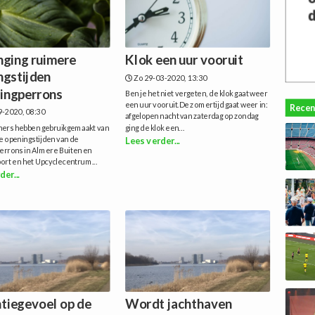
nging ruimere
Klok een uur vooruit
ngstijden
Zo 29-03-2020, 13:30
lingperrons
Ben je het niet vergeten, de klok gaat weer
een uur vooruit.De zomertijd gaat weer in:
Recen
9-2020, 08:30
afgelopen nacht van zaterdag op zondag
ners hebben gebruikgemaakt van
ging de klok een...
e openingstijden van de
Lees verder...
perrons in Almere Buiten en
ort en het Upcyclecentrum...
der...
tiegevoel op de
Wordt jachthaven