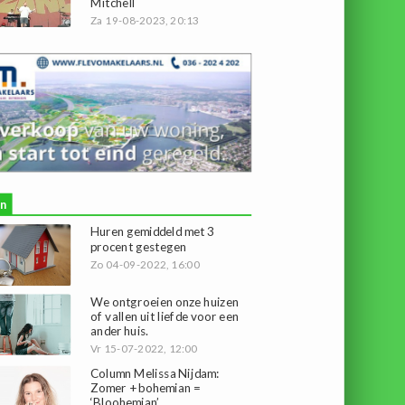
Mitchell
Za 19-08-2023, 20:13
n
Huren gemiddeld met 3
procent gestegen
Zo 04-09-2022, 16:00
We ontgroeien onze huizen
of vallen uit liefde voor een
ander huis.
Vr 15-07-2022, 12:00
Column Melissa Nijdam:
Zomer + bohemian =
‘Bloohemian’