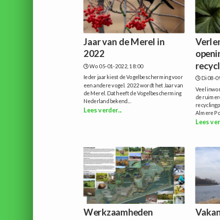
Jaar van de Merel in
Verle
2022
openi
recyc
Wo 05-01-2022, 18:00
Ieder jaar kiest de Vogelbescherming voor
Di 08-0
een andere vogel. 2022 wordt het Jaar van
Veel inwo
de Merel. Dat heeft de Vogelbescherming
de ruimer
Nederland bekend...
recycling
Lees verder...
Almere Po
Lees ver
Werkzaamheden
Vakan