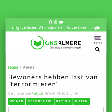
Uitgave lezen
Afhaalpunten
Adverteren
Login
MENU
Home
Almere
Bewoners hebben last van
'terrormieren'
Geschreven door
Redactie
Vr 02-08-2019, 14:30
WONEN
GEZONDHEID
NATUUR
DIEREN