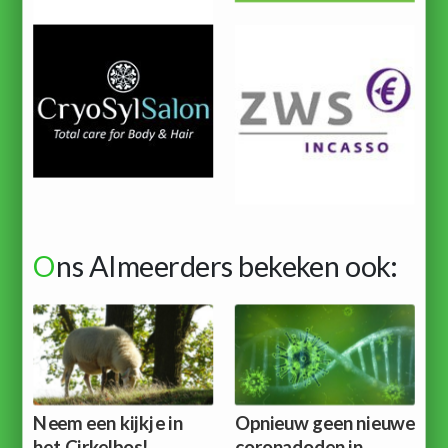
O
ns Almeerders bekeken ook:
Neem een kijkje in
Opnieuw geen nieuwe
het Cirkelbos!
coronadoden in