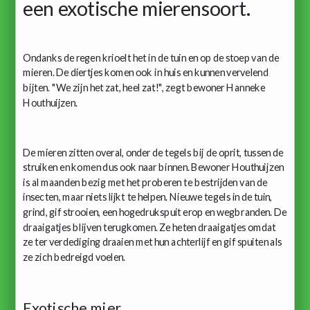
een exotische mierensoort.
Ondanks de regen krioelt het in de tuin en op de stoep van de
mieren. De diertjes komen ook in huis en kunnen vervelend
bijten. "We zijn het zat, heel zat!", zegt bewoner Hanneke
Houthuijzen.
De mieren zitten overal, onder de tegels bij de oprit, tussen de
struiken en komen dus ook naar binnen. Bewoner Houthuijzen
is al maanden bezig met het proberen te bestrijden van de
insecten, maar niets lijkt te helpen. Nieuwe tegels in de tuin,
grind, gif strooien, een hogedrukspuit erop en wegbranden. De
draaigatjes blijven terugkomen. Ze heten draaigatjes omdat
ze ter verdediging draaien met hun achterlijf en gif spuiten als
ze zich bedreigd voelen.
Exotische mier