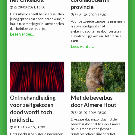
provincie
Za 28-08-2021, 15:30
Het Cirkelbos heeft het allemaal!Ben
Zo 21-06-2020, 16:30
je nog opzoek naar een locatie waar je
Voor de tweede dag op rij zijn er geen
in alle rust met je gezin kan wandelen
nieuwe sterfgevallen of
dan heb ik er een voor je...
ziekenhuisopnames door corona in
Lees verder...
Flevoland bijgekomen.Het officiële
aantal...
Lees verder...
Onlinehandleiding
Met de beverbus
voor zelfgekozen
door Almere Hout
dood wordt toch
Za 07-09-2019, 08:30
juridisch...
Elke zaterdag en zondag rijdt de
beverbus door het bos van Almere
Vr 18-10-2019, 08:30
hout.Samen met de gids van
Het Openbaar Ministerie gaat alsnog
Staatsbosbeheer rij je door het