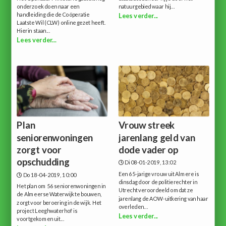
onderzoek doen naar een
natuurgebied waar hij...
handleiding die de Coöperatie
Lees verder...
Laatste Wil (CLW) online gezet heeft.
Hierin staan...
Lees verder...
Plan
Vrouw streek
seniorenwoningen
jarenlang geld van
zorgt voor
dode vader op
opschudding
Di 08-01-2019, 13:02
Een 65-jarige vrouw uit Almere is
Do 18-04-2019, 10:00
dinsdag door de politierechter in
Het plan om 56 seniorenwoningen in
Utrecht veroordeeld omdat ze
de Almeerse Waterwijk te bouwen,
jarenlang de AOW-uitkering van haar
zorgt voor beroering in de wijk. Het
overleden...
project Leeghwaterhof is
Lees verder...
voortgekomen uit...