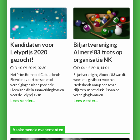
Kandidaten voor
Biljartvereniging
Lelyprijs 2020
Almere'83 trots op
gezocht!
organisatie NK
Di 10-09-2019, 09:30
Di 04-12-2018, 14:01
Het Prins Bernhard Cultuurfonds
Biljartvereniging Almere’83 was dit
Flevoland zoekt personen of
weekend gastheer voor het
verenigingen uit de provincie
Nederlands Kampioenschap
Flevoland die in aanmerking komen
biljarten. In het clubhuis van de
voor de Lelyprijs van...
vereniging kwamen...
Lees verder...
Lees verder...
Aankomende evenementen