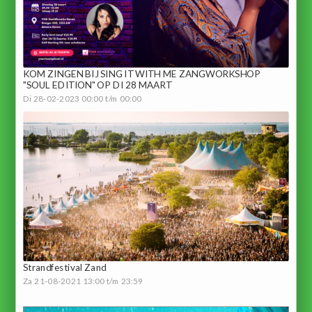
KOM ZINGEN BIJ SING IT WITH ME ZANGWORKSHOP
"SOUL EDITION" OP DI 28 MAART
Di 28-02-2023 00:00 t/m 00:00
Strandfestival Zand
Za 21-08-2021 13:00 t/m 23:59