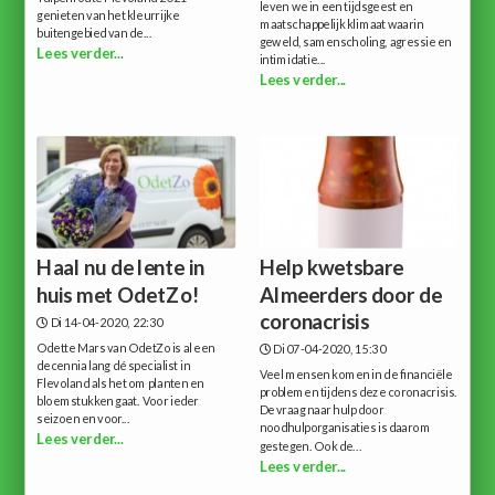
leven we in een tijdsgeest en
genieten van het kleurrijke
maatschappelijk klimaat waarin
buitengebied van de...
geweld, samenscholing, agressie en
Lees verder...
intimidatie...
Lees verder...
Haal nu de lente in
Help kwetsbare
huis met OdetZo!
Almeerders door de
coronacrisis
Di 14-04-2020, 22:30
Odette Mars van OdetZo is al een
Di 07-04-2020, 15:30
decennia lang dé specialist in
Veel mensen komen in de financiële
Flevoland als het om planten en
problemen tijdens deze coronacrisis.
bloemstukken gaat. Voor ieder
De vraag naar hulp door
seizoen en voor...
noodhulporganisaties is daarom
Lees verder...
gestegen. Ook de...
Lees verder...