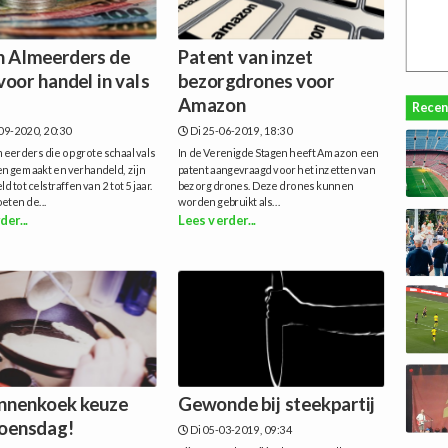
 Almeerders de
Patent van inzet
 voor handel in vals
bezorgdrones voor
Amazon
Recen
09-2020, 20:30
Di 25-06-2019, 18:30
erders die op grote schaal vals
In de Verenigde Stagen heeft Amazon een
n gemaakt en verhandeld, zijn
patent aangevraagd voor het inzetten van
 tot celstraffen van 2 tot 5 jaar.
bezorg drones. Deze drones kunnen
eten de...
worden gebruikt als...
der...
Lees verder...
nnenkoek keuze
Gewonde bij steekpartij
oensdag!
Di 05-03-2019, 09:34