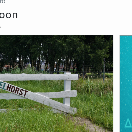
rst
hoon
0