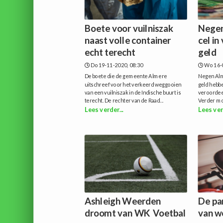
Boete voor vuilniszak
Negen
naast volle container
cel in
echt terecht
geld
Do 19-11-2020, 08:30
Wo 16-
De boete die de gemeente Almere
Negen Alme
uitschreef voor het verkeerd weggooien
geld hebbe
van een vuilniszak in de Indische buurt is
veroordeeld
terecht. De rechter van de Raad...
Verder mo
Lees verder...
Lees ver
Ashleigh Weerden
De pa
droomt van WK Voetbal
van w