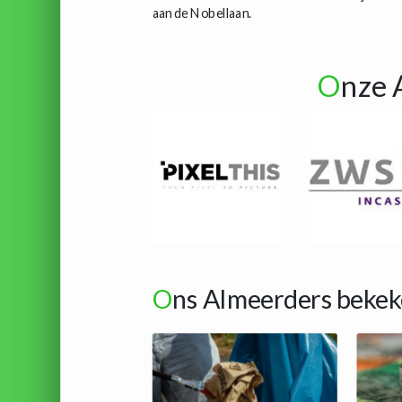
aan de Nobellaan.
O
nze 
O
ns Almeerders bekek