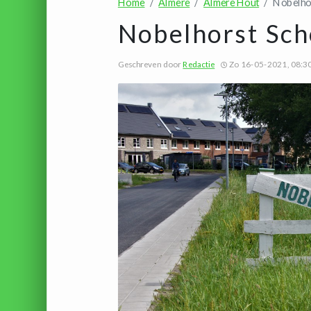
Home
Almere
Almere Hout
Nobelho
Nobelhorst Sc
Geschreven door
Redactie
Zo 16-05-2021, 08:3