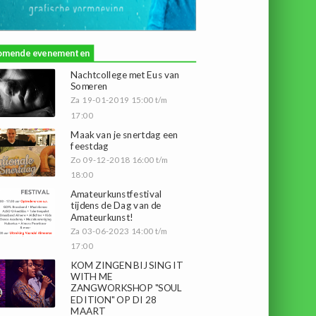
omende evenementen
Nachtcollege met Eus van
Someren
Za 19-01-2019 15:00 t/m
17:00
Maak van je snertdag een
feestdag
Zo 09-12-2018 16:00 t/m
18:00
Amateurkunstfestival
tijdens de Dag van de
Amateurkunst!
Za 03-06-2023 14:00 t/m
17:00
KOM ZINGEN BIJ SING IT
WITH ME
ZANGWORKSHOP "SOUL
EDITION" OP DI 28
MAART