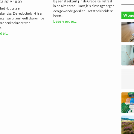
Bij een steekpartij in de Grace Kellystraat
03-2019, 18:00
in de Almeerse Filmwijk is dinsdagmorgen
het Nationale
een gewonde gevallen. Het steekincident
endag. De redactie kijkt hier
Wone
heeft...
 erg naar uit en heeft daarom de
Lees verder...
 pannenkoekrecepten
...
der...