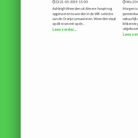
Di 21-05-2019, 15:00
Wo 20-
Ashleigh Weerden uit Almere hoopt nog
Morgen is 
opgenomen te worden in de WK-selectie
pannenkoek
van de Oranje Leeuwinnen. Weerden staat
natuurlijk
op dit moment op de...
lekkerste
uitgekozen
Lees verder...
Lees ver