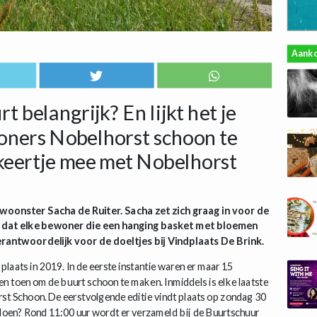
Aank
t belangrijk? En lijkt het je
ners Nobelhorst schoon te
keertje mee met Nobelhorst
ewoonster Sacha de Ruiter. Sacha zet zich graag in voor de
r dat elke bewoner die een hanging basket met bloemen
rantwoordelijk voor de doeltjes bij Vindplaats De Brink.
laats in 2019. In de eerste instantie waren er maar 15
n toen om de buurt schoon te maken. Inmiddels is elke laatste
st Schoon. De eerstvolgende editie vindt plaats op zondag 30
edoen? Rond 11:00 uur wordt er verzameld bij de Buurtschuur