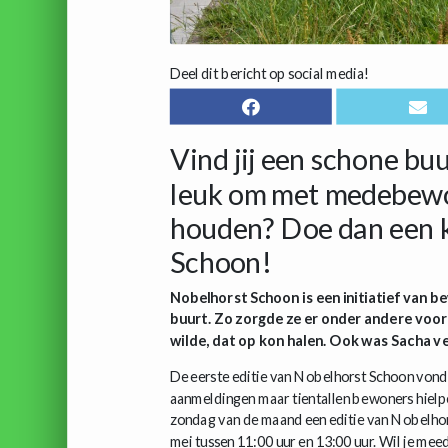
Deel dit bericht op social media!
Vind jij een schone buur
leuk om met medebewo
houden? Doe dan een 
Schoon!
Nobelhorst Schoon is een initiatief van b
buurt. Zo zorgde ze er onder andere voo
wilde, dat op kon halen. Ook was Sacha ve
De eerste editie van Nobelhorst Schoon vond p
aanmeldingen maar tientallen bewoners hielpe
zondag van de maand een editie van Nobelhor
mei tussen 11:00 uur en 13:00 uur. Wil je me