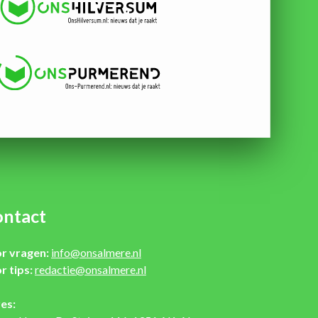
ntact
r vragen:
info@onsalmere.nl
r tips:
redactie@onsalmere.nl
es: