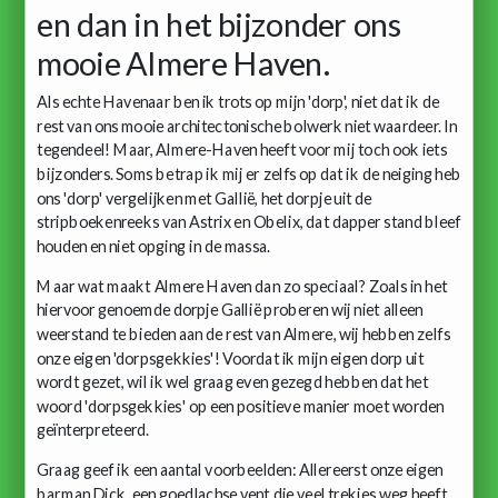
en dan in het bijzonder ons
mooie Almere Haven.
Als echte Havenaar ben ik trots op mijn 'dorp', niet dat ik de
rest van ons mooie architectonische bolwerk niet waardeer. In
tegendeel! Maar, Almere-Haven heeft voor mij toch ook iets
bijzonders. Soms betrap ik mij er zelfs op dat ik de neiging heb
ons 'dorp' vergelijken met Gallië, het dorpje uit de
stripboekenreeks van Astrix en Obelix, dat dapper stand bleef
houden en niet opging in de massa.
Maar wat maakt Almere Haven dan zo speciaal? Zoals in het
hiervoor genoemde dorpje Gallië proberen wij niet alleen
weerstand te bieden aan de rest van Almere, wij hebben zelfs
onze eigen 'dorpsgekkies'! Voordat ik mijn eigen dorp uit
wordt gezet, wil ik wel graag even gezegd hebben dat het
woord 'dorpsgekkies' op een positieve manier moet worden
geïnterpreteerd.
Graag geef ik een aantal voorbeelden: Allereerst onze eigen
barman Dick, een goedlachse vent die veel trekjes weg heeft