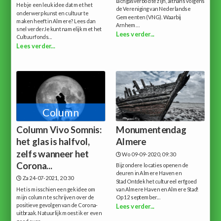
lachgasverbod te zijn, althans volgens
Heb je een leuk idee dat met het
de Vereniging van Nederlandse
onderwerp kunst en cultuur te
Gemeenten (VNG). Waarbij
maken heeft in Almere? Lees dan
Arnhem...
snel verderJe kunt namelijk met het
Lees verder...
Cultuurfonds...
Lees verder...
Column
Column Vivo Somnis:
Monumentendag
het glas is halfvol,
Almere
zelfs wanneer het
Wo 09-09-2020, 09:30
Corona...
Bijzondere locaties openen de
deuren in Almere Haven en
Za 24-07-2021, 20:30
Stad Ontdek het cultureel erfgoed
Het is misschien een gek idee om
van Almere Haven en Almere Stad!
mijn column te schrijven over de
Op 12 september...
positieve gevolgen van de Corona-
Lees verder...
uitbraak. Natuurlijk moest ik er even