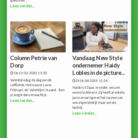
goed over...
Lees verder...
Column Petrie van
Vandaag New Style
Dorp
ondernemer Haidy
Lobles in de picture...
Do 13-02-2020, 15:30
Valentijnsdag, de dag van de
Di 16-04-2019, 11:34
zelfliefde Het is weer zover.
Haidy is 53 jaar, moeder, oma en
Februari, de ‘Valentijns’ maand. Ben
woont in Almere. Zij heeft al enkele
je single dan verwacht je...
jaren ervaring met het runnen van
Lees verder...
een eigen bedrijf. Haar eerste
bedrijf...
Lees verder...