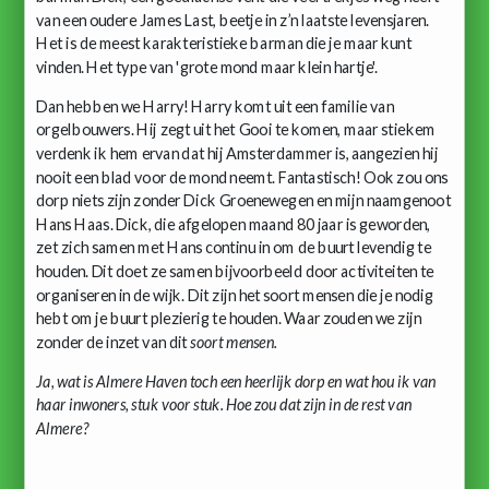
van een oudere James Last, beetje in z’n laatste levensjaren.
Het is de meest karakteristieke barman die je maar kunt
vinden. Het type van 'grote mond maar klein hartje'.
Dan hebben we Harry! Harry komt uit een familie van
orgelbouwers. Hij zegt uit het Gooi te komen, maar stiekem
verdenk ik hem ervan dat hij Amsterdammer is, aangezien hij
nooit een blad voor de mond neemt. Fantastisch! Ook zou ons
dorp niets zijn zonder Dick Groenewegen en mijn naamgenoot
Hans Haas. Dick, die afgelopen maand 80 jaar is geworden,
zet zich samen met Hans continu in om de buurt levendig te
houden. Dit doet ze samen bijvoorbeeld door activiteiten te
organiseren in de wijk. Dit zijn het soort mensen die je nodig
hebt om je buurt plezierig te houden. Waar zouden we zijn
zonder de inzet van dit
soort mensen.
Ja, wat is Almere Haven toch een heerlijk dorp en wat hou ik van
haar inwoners, stuk voor stuk. Hoe zou dat zijn in de rest van
Almere?