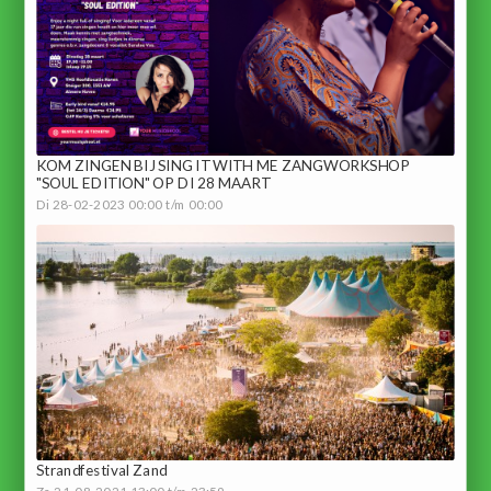
KOM ZINGEN BIJ SING IT WITH ME ZANGWORKSHOP
"SOUL EDITION" OP DI 28 MAART
Di 28-02-2023 00:00 t/m 00:00
Strandfestival Zand
Za 21-08-2021 13:00 t/m 23:59