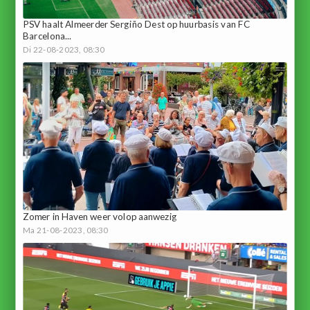
PSV haalt Almeerder Sergiño Dest op huurbasis van FC
Barcelona...
Di 22-08-2023, 08:30
Zomer in Haven weer volop aanwezig
Ma 21-08-2023, 08:30