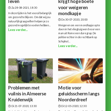
leven
krijgt hoge boete
voor weigeren
Za 28-08-2021, 18:30
mondkapje
In deze tijden is het vooral belangrijk
om gezond te blijven. Omdat wij jou
Do 30-07-2020, 20:00
natuurlijk graag willen helpen je zo
gezond mogelijk te voelen hebben...
Weigeren om een mondkapje op te
doen in het vliegtuig werd voor een
Lees verder...
man uit Rome een dure grap. De
politierechter in de rechtbank op
Schiphol...
Lees verder...
Problemen met
Motie voor
vuilnis in Almeerse
geluidsscherm langs
Kruidenwijk
Noorderdreef
Di 21-07-2020, 13:30
Di 12-05-2020, 12:30