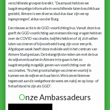
verschillende groepen bereikt. “Daarnaast hebben we
laagdrempelige informatie in verschillende talen beschikbaar
gesteld, Almere is een diverse stad dus daar zijn we op
ingesprongen”, aldus van der Burg.
Een nieuwe actie is de GGD-voorlichting bus. Vanuit deze bus
geeft de GGD voorlichting aan mensen die nog vragen hebben
over de COVID-vaccinatie, twijfels hebben of zij zich willen
laten vaccineren of bijvoorbeeld bang zijn voor een prik.
Afgelopen week heeft deze mobiele unit in het centrum van
Almere Stad gestaan. De belangrijkste reden om met de bus
de wijken en buurten in Almere in te gaan is het zo
laagdrempelig mogelijk geven van voorlichting over de
vaccinaties. “Nu het grootschalige vaccineren voorbij is
kunnen we de wijken en buurten in. We komen hiermee
tegemoet aan de veelgehoorde wens om nabij en op loop- of
fietsafstand te zijn als GGD”.
O
nze Ambassadeurs