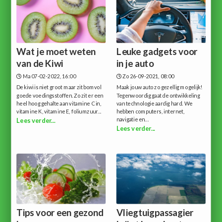
Wat je moet weten
Leuke gadgets voor
van de Kiwi
in je auto
Ma 07-02-2022, 16:00
Zo 26-09-2021, 08:00
De kiwi is niet groot maar zit bomvol
Maak jouw auto zo gezellig mogelijk!
goede voedingsstoffen. Zo zit er een
Tegenwoordig gaat de ontwikkeling
heel hoog gehalte aan vitamine C in,
van technologie aardig hard. We
vitamine K, vitamine E, foliumzuur...
hebben computers, internet,
navigatie en...
Lees verder...
Lees verder...
Tips voor een gezond
Vliegtuigpassagier