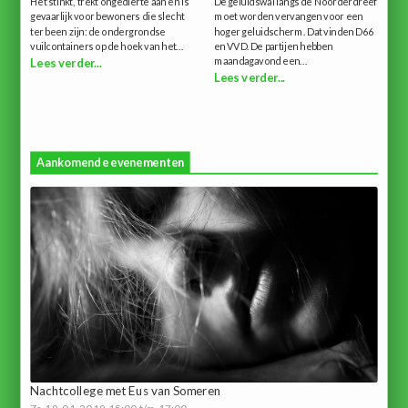
Het stinkt, trekt ongedierte aan en is
De geluidswal langs de Noorderdreef
gevaarlijk voor bewoners die slecht
moet worden vervangen voor een
ter been zijn: de ondergrondse
hoger geluidscherm. Dat vinden D66
vuilcontainers op de hoek van het...
en VVD. De partijen hebben
maandagavond een...
Lees verder...
Lees verder...
Aankomende evenementen
Nachtcollege met Eus van Someren
Za 19-01-2019 15:00 t/m 17:00