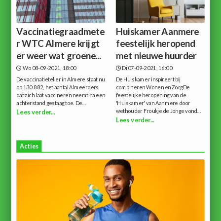
Vaccinatiegraadmete
Huiskamer Aanmere
r WTC Almere krijgt
feestelijk heropend
er weer wat groene...
met nieuwe huurder
Wo 08-09-2021, 18:00
Di 07-09-2021, 16:00
De vaccinatieteller in Almere staat nu
De Huiskamer inspireert bij
op 130.882, het aantal Almeerders
combineren Wonen en ZorgDe
dat zich laat vaccineren neemt na een
feestelijke heropening van de
achterstand gestaag toe. De...
'Huiskamer' van Aanmere door
wethouder Froukje de Jonge vond...
Lees verder...
Lees verder...
Acties