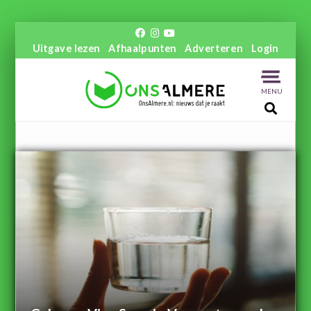
Uitgave lezen
Afhaalpunten
Adverteren
Login
MENU