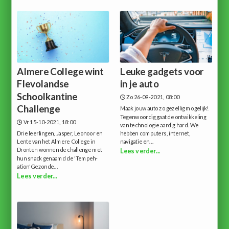
Almere College wint
Leuke gadgets voor
Flevolandse
in je auto
Schoolkantine
Zo 26-09-2021, 08:00
Challenge
Maak jouw auto zo gezellig mogelijk!
Tegenwoordig gaat de ontwikkeling
Vr 15-10-2021, 18:00
van technologie aardig hard. We
Drie leerlingen, Jasper, Leonoor en
hebben computers, internet,
Lente van het Almere College in
navigatie en...
Dronten wonnen de challenge met
Lees verder...
hun snack genaamd de 'Tempeh-
ation'Gezonde...
Lees verder...