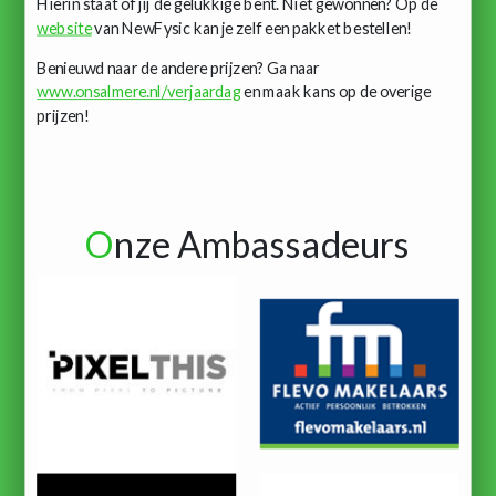
Hierin staat of jij de gelukkige bent. Niet gewonnen? Op de
website
van NewFysic kan je zelf een pakket bestellen!
Benieuwd naar de andere prijzen? Ga naar
www.onsalmere.nl/verjaardag
en maak kans op de overige
prijzen!
O
nze Ambassadeurs