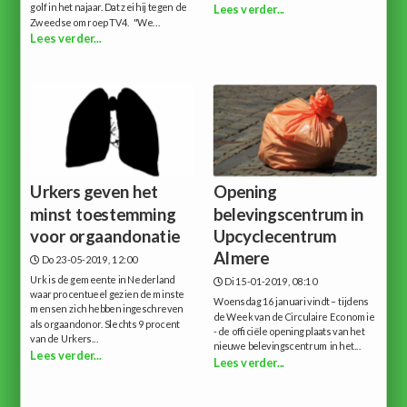
golf in het najaar. Dat zei hij tegen de
Lees verder...
Zweedse omroep TV4. "We...
Lees verder...
Urkers geven het
Opening
minst toestemming
belevingscentrum in
voor orgaandonatie
Upcyclecentrum
Almere
Do 23-05-2019, 12:00
Urk is de gemeente in Nederland
Di 15-01-2019, 08:10
waar procentueel gezien de minste
Woensdag 16 januari vindt – tijdens
mensen zich hebben ingeschreven
de Week van de Circulaire Economie
als orgaandonor. Slechts 9 procent
- de officiële opening plaats van het
van de Urkers...
nieuwe belevingscentrum in het...
Lees verder...
Lees verder...