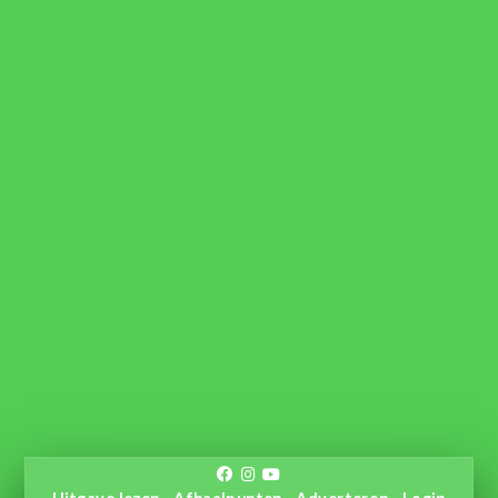
Uitgave lezen
Afhaalpunten
Adverteren
Login