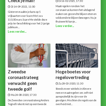
Check je mail!
Di 16-02-2021, 17:30
Maatregelen rondom het
Di 14-09-2021, 11:00
coronavirus kunnen het uitdagend
Gisteren maakte je kans op 5
maken om gezond te blijven eten en
vrijkaarten voor Scare Me t.w.v.
voldoende te blijven bewegen. Nu je
110,00 euro.Scare Me stelde deze
thuiswerkt kan je...
prijs ter beschikking voor het 2-jarige
Lees verder...
jubileum...
Lees verder...
Zweedse
Hoge boetes voor
coronastrateeg
regelovertreding
verwacht geen
Za 28-03-2020, 11:30
tweede golf
Steeds meer winkels in Almere
nemen maatregelen om zelf niet
Ma 24-08-2020, 17:30
aansprakelijk te zijn voor de
De Zweedse coronastrateeg Anders
gevolgen. Mochten de regels van de
Tegnell rekent niet op een tweede
overheid niet...