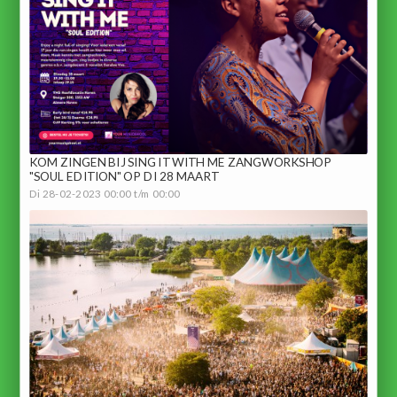
KOM ZINGEN BIJ SING IT WITH ME ZANGWORKSHOP
"SOUL EDITION" OP DI 28 MAART
Di 28-02-2023 00:00 t/m 00:00