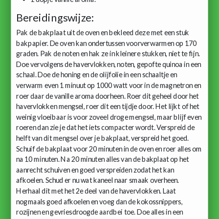
Bereidingswijze:
Pak de bakplaat uit de oven en bekleed deze met een stuk
bakpapier. De oven kan ondertussen voorverwarmen op 170
graden. Pak de noten en hak ze in kleinere stukken, niet te fijn.
Doe vervolgens de havervlokken, noten, gepofte quinoa in een
schaal. Doe de honing en de olijfolie in een schaaltje en
verwarm even 1 minuut op 1000 watt voor in de magnetron en
roer daar de vanille aroma doorheen. Roer dit geheel door het
havervlokken mengsel, roer dit een tijdje door. Het lijkt of het
weinig vloeibaar is voor zoveel droge mengsel, maar blijf even
roeren dan zie je dat het iets compacter wordt. Verspreid de
helft van dit mengsel over je bakplaat, verspreid het goed.
Schuif de bakplaat voor 20 minuten in de oven en roer alles om
na 10 minuten. Na 20 minuten alles van de bakplaat op het
aanrecht schuiven en goed verspreiden zodat het kan
afkoelen. Schud er nu wat kaneel naar smaak overheen.
Herhaal dit met het 2e deel van de havervlokken. Laat
nogmaals goed afkoelen en voeg dan de kokossnippers,
rozijnen en gevriesdroogde aardbei toe. Doe alles in een