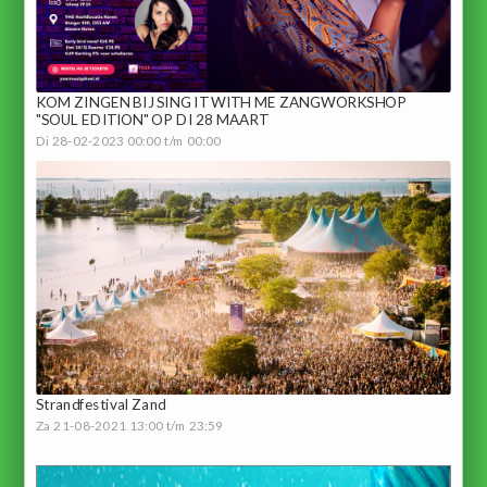
KOM ZINGEN BIJ SING IT WITH ME ZANGWORKSHOP
"SOUL EDITION" OP DI 28 MAART
Di 28-02-2023 00:00 t/m 00:00
Strandfestival Zand
Za 21-08-2021 13:00 t/m 23:59