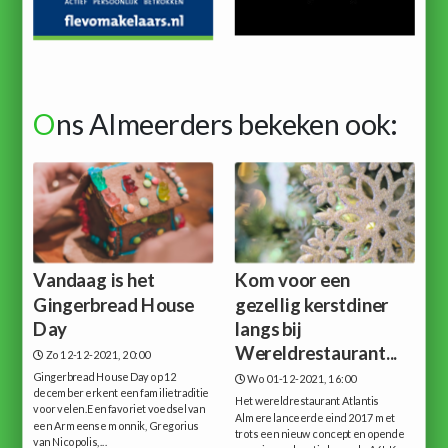
O
ns Almeerders bekeken ook:
Vandaag is het
Kom voor een
Gingerbread House
gezellig kerstdiner
Day
langs bij
Wereldrestaurant...
Zo 12-12-2021, 20:00
Gingerbread House Day op 12
Wo 01-12-2021, 16:00
december erkent een familietraditie
Het wereldrestaurant Atlantis
voor velen.Een favoriet voedsel van
Almere lanceerde eind 2017 met
een Armeense monnik, Gregorius
trots een nieuw concept en opende
van Nicopolis,...