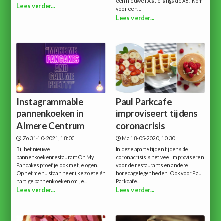
een nieuwe locatie langs de A6! Kom
Lees verder...
voor een...
Lees verder...
Instagrammable
Paul Parkcafe
pannenkoeken in
improviseert tijdens
Almere Centrum
coronacrisis
Zo 31-10-2021, 18:00
Ma 18-05-2020, 10:30
Bij het nieuwe
In deze aparte tijden tijdens de
pannenkoekenrestaurant Oh My
coronacrisis is het veel improviseren
Pancakes proef je ook met je ogen.
voor de restaurants en andere
Op het menu staan heerlijke zoete én
horecagelegenheden. Ook voor Paul
hartige pannenkoeken om je...
Parkcafe...
Lees verder...
Lees verder...