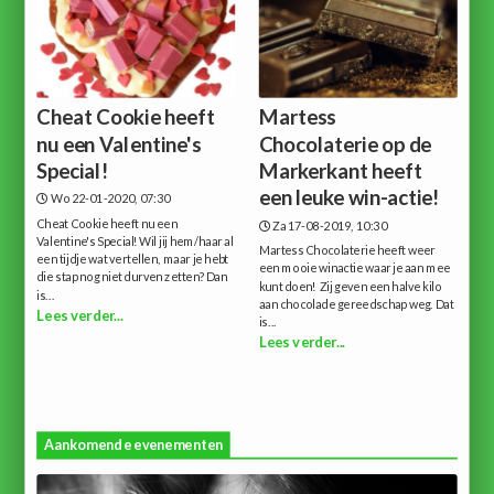
Cheat Cookie heeft
Martess
nu een Valentine's
Chocolaterie op de
Special!
Markerkant heeft
een leuke win-actie!
Wo 22-01-2020, 07:30
Cheat Cookie heeft nu een
Za 17-08-2019, 10:30
Valentine's Special!Wil jij hem/haar al
Martess Chocolaterie heeft weer
een tijdje wat vertellen, maar je hebt
een mooie winactie waar je aan mee
die stap nog niet durven zetten? Dan
kunt doen! Zij geven een halve kilo
is...
aan chocolade gereedschap weg. Dat
Lees verder...
is...
Lees verder...
Aankomende evenementen