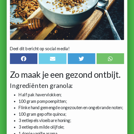
Deel dit bericht op social media!
Zo maak je een gezond ontbijt.
Ingrediënten granola:
Half pak havervlokken;
100 gram pompoenpitten;
Flinke hand gemengde ongezouten en ongebrande noten;
100 gram gepofte quinoa;
3 eetlepels vloeibare honing;
3 eetlepels milde olijfole;
1 dopje vanille aroma.