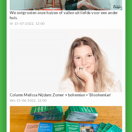
We ontgroeien onze huizen of vallen uit liefde voor een ander
huis.
Vr 15-07-2022, 12:00
Column Melissa Nijdam: Zomer + bohemian = ‘Bloohemian’
Wo 15-06-2022, 12:00