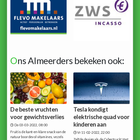
O
ns Almeerders bekeken ook:
De beste vruchten
Tesla kondigt
voor gewichtsverlies
elektrische quad voor
kinderen aan
Do 03-03-2022, 08:00
Fruit is de kant-en-klare snack van de
Vr 11-02-2022, 22:00
natuur boordevol vitamines, vezels
Zelfde design als de Cybertruck! Het