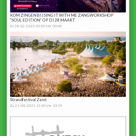
KOM ZINGEN BIJ SING IT WITH ME ZANGWORKSHOP
"SOUL EDITION" OP DI 28 MAART
Di 28-02-2023 00:00 t/m 00:00
Strandfestival Zand
Za 21-08-2021 13:00 t/m 23:59