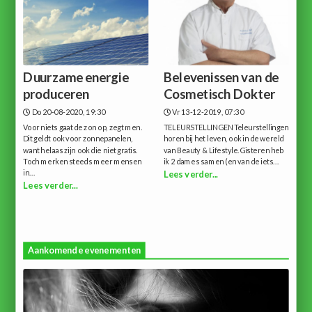
Duurzame energie
Belevenissen van de
produceren
Cosmetisch Dokter
Do 20-08-2020, 19:30
Vr 13-12-2019, 07:30
Voor niets gaat de zon op, zegt men.
TELEURSTELLINGENTeleurstellingen
Dit geldt ook voor zonnepanelen,
horen bij het leven, ook in de wereld
want helaas zijn ook die niet gratis.
van Beauty & Lifestyle.Gisteren heb
Toch merken steeds meer mensen
ik 2 dames samen (en van de iets...
in...
Lees verder...
Lees verder...
Aankomende evenementen