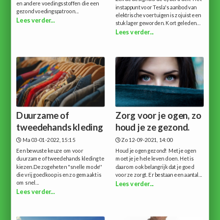
en andere voedingsstoffen die een
instappunt voor Tesla's aanbod van
gezond voedingspatroon...
elektrische voertuigen is zojuist een
Lees verder...
stuk lager geworden. Kort geleden...
Lees verder...
Duurzame of
Zorg voor je ogen, zo
tweedehands kleding
houd je ze gezond.
Ma 03-01-2022, 15:15
Zo 12-09-2021, 14:00
Een bewuste keuze om voor
Houd je ogen gezond! Met je ogen
duurzame of tweedehands kleding te
moet je je hele leven doen. Het is
kiezen.De zogeheten ''snelle mode''
daarom ook belangrijk dat je goed
die vrij goedkoop is en zo gemaakt is
voor ze zorgt. Er bestaan een aantal...
om snel...
Lees verder...
Lees verder...