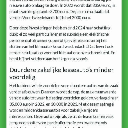
nieuwe auto omlaag te doen. In 2022 wordt dat 3350 euro, in
plaats van de geplande 3700 euro. De jaren erna daalt dat
verder. Voor tweedehands blijft het 2000 euro.
Door deze investeringen hebben eind 2024 naar schatting
dubbel zo veel particulieren met subsidie een elektrische
personenauto kunnen kopen of (privé) leasen dan bij het
sluiten van het klimaatakkoord was bedacht. Dat levert ook
eerder resultaat op voor het klimaat en onze schone lucht. En
helpt bij het voldoen aan het Urgenda-vonnis.
Duurdere zakelijke leaseauto’s minder
voordelig
Het kabinet wil de voordelen voor duurdere auto’s van de zaak
verder afbouwen. Daarom wordt de cap, de maximumwaarde
van de auto tot waar belastingvoordelen gelden, verlaagd naar
35.000 euro in 2022, en 30.000 in 2023. Met deze maatregel
worden middenklassenauto’s voor zakelijke rijders
interessanter. Deze auto’s zijn als ze uit de lease komen vaak
een goede optie voor particulieren die een tweedehands