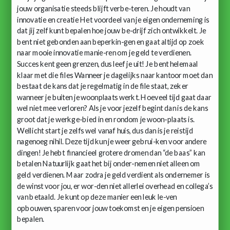
jouw organisatie steeds blijft verbe-teren. Je houdt van
innovatie en creatie Het voordeel van je eigen onderneming is
dat jij zelf kunt bepalen hoe jouw be-drijf zich ontwikkelt. Je
bent niet gebonden aan beperkin-gen en gaat altijd op zoek
naar mooie innovatie manie-ren om je geld te verdienen.
Succes kent geen grenzen, dus leef je uit! Je bent helemaal
klaar met die files Wanneer je dagelijks naar kantoor moet dan
bestaat de kans dat je regelmatig in de file staat, zeker
wanneer je buiten je woonplaats werkt. Hoeveel tijd gaat daar
wel niet mee verloren? Als je voor jezelf begint dan is de kans
groot dat je werkge-bied in en rondom je woon-plaats is.
Wellicht start je zelfs wel vanaf huis, dus dan is je reistijd
nagenoeg nihil. Deze tijd kun je weer gebrui-ken voor andere
dingen! Je hebt financieel grotere dromen dan “de baas” kan
betalen Natuurlijk gaat het bij onder-nemen niet alleen om
geld verdienen. Maar zodra je geld verdient als ondernemer is
de winst voor jou, er wor-den niet allerlei overhead en collega’s
van betaald. Je kunt op deze manier een leuk le-ven
opbouwen, sparen voor jouw toekomst en je eigen pensioen
bepalen.