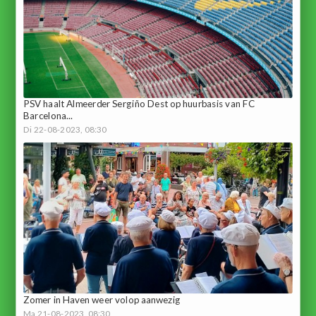
PSV haalt Almeerder Sergiño Dest op huurbasis van FC
Barcelona...
Di 22-08-2023, 08:30
Zomer in Haven weer volop aanwezig
Ma 21-08-2023, 08:30