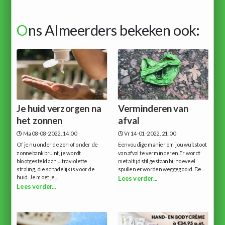
O
ns Almeerders bekeken ook:
Je huid verzorgen na
Verminderen van
het zonnen
afval
Ma 08-08-2022, 14:00
Vr 14-01-2022, 21:00
Of je nu onder de zon of onder de
Eenvoudige manier om jou wuitstoot
zonnebank bruint, je wordt
van afval te verminderen.Er wordt
blootgesteld aan ultraviolette
niet altijd stil gestaan bij hoeveel
straling, die schadelijk is voor de
spullen er worden weggegooid. De...
huid. Je moet je...
Lees verder...
Lees verder...