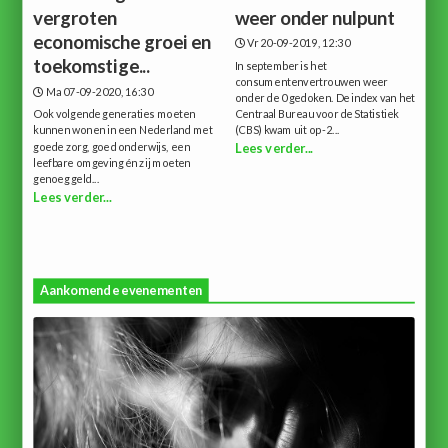
vergroten
weer onder nulpunt
economische groei en
Vr 20-09-2019, 12:30
toekomstige...
In september is het
consumentenvertrouwen weer
Ma 07-09-2020, 16:30
onder de 0 gedoken. De index van het
Ook volgende generaties moeten
Centraal Bureau voor de Statistiek
kunnen wonen in een Nederland met
(CBS) kwam uit op -2...
goede zorg, goed onderwijs, een
Lees verder...
leefbare omgeving én zij moeten
genoeg geld...
Lees verder...
Aankomende evenementen