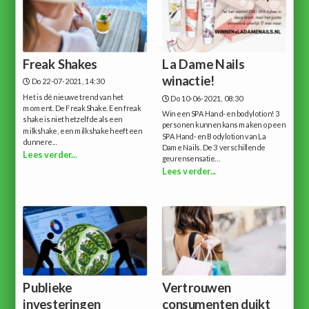
Freak Shakes
La Dame Nails
winactie!
Do 22-07-2021, 14:30
Het is dé nieuwe trend van het
Do 10-06-2021, 08:30
moment. De Freak Shake. Een freak
Win een SPA Hand- en bodylotion!3
shake is niet hetzelfde als een
personen kunnen kans maken op een
milkshake, een milkshake heeft een
SPA Hand- en Bodylotion van La
dunnere...
Dame Nails. De 3 verschillende
Lees verder...
geurensensatie...
Lees verder...
Publieke
Vertrouwen
investeringen
consumenten duikt