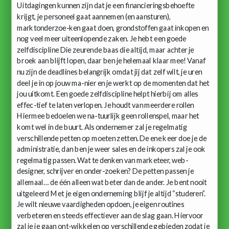
Uitdagingen kunnen zijn dat je een financieringsbehoefte
krijgt, je personeel gaat aannemen (en aansturen),
marktonderzoe-ken gaat doen, grondstoffen gaat inkopen en
nog veel meer uiteenlopende zaken. Je hebt een goede
zelfdiscipline Die zeurende baas die altijd, maar achter je
broek aan blijft lopen, daar ben je helemaal klaar mee! Vanaf
nu zijn de deadlines belangrijk omdat jij dat zelf wilt, je uren
deel je in op jouw ma-nier en je werkt op de momenten dat het
jou uitkomt. Een goede zelfdiscipline helpt hierbij om alles
effec-tief te laten verlopen. Je houdt van meerdere rollen
Hiermee bedoelen we na-tuurlijk geen rollenspel, maar het
komt wel in de buurt. Als ondernemer zal je regelmatig
verschillende petten op moeten zetten. De ene keer doe je de
administratie, dan ben je weer sales en de inkopers zal je ook
regelmatig passen. Wat te denken van marketeer, web-
designer, schrijver en onder-zoeken? De petten passen je
allemaal… de één alleen wat beter dan de ander. Je bent nooit
uitgeleerd Met je eigen onderneming blijf je altijd “studeren”.
Je wilt nieuwe vaardigheden opdoen, je eigen routines
verbeteren en steeds effectiever aan de slag gaan. Hiervoor
zal je je gaan ont-wikkelen op verschillende gebieden zodat je