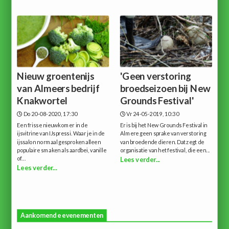
Nieuw groentenijs
'Geen verstoring
van Almeers bedrijf
broedseizoen bij New
Knakwortel
Grounds Festival'
Do 20-08-2020, 17:30
Vr 24-05-2019, 10:30
Een frisse nieuwkomer in de
Er is bij het New Grounds Festival in
ijsvitrine van IJspressi. Waar je in de
Almere geen sprake van verstoring
ijssalon normaal gesproken alleen
van broedende dieren. Dat zegt de
populaire smaken als aardbei, vanille
organisatie van het festival, die een...
of...
Lees verder...
Lees verder...
Aankomende evenementen