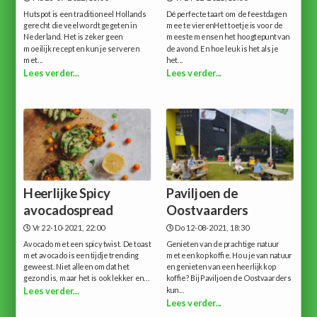
Hutspot is een traditioneel Hollands
Dé perfecte taart om de feestdagen
gerecht die veel wordt gegeten in
mee te vierenHet toetje is voor de
Nederland. Het is zeker geen
meeste mensen het hoogtepunt van
moeilijk recept en kun je serveren
de avond. En hoe leuk is het als je
met...
het...
Lees verder...
Lees verder...
Heerlijke Spicy
Paviljoen de
avocadospread
Oostvaarders
Vr 22-10-2021, 22:00
Do 12-08-2021, 18:30
Avocado met een spicy twist. De toast
Genieten van de prachtige natuur
met avocado is een tijdje trending
met een kop koffie. Hou je van natuur
geweest. Niet alleen omdat het
en genieten van een heerlijk kop
gezond is, maar het is ook lekker en...
koffie? Bij Paviljoen de Oostvaarders
kun...
Lees verder...
Lees verder...