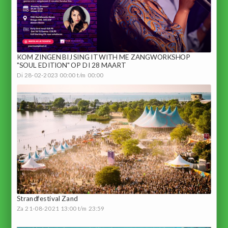
KOM ZINGEN BIJ SING IT WITH ME ZANGWORKSHOP
"SOUL EDITION" OP DI 28 MAART
Di 28-02-2023 00:00 t/m 00:00
Strandfestival Zand
Za 21-08-2021 13:00 t/m 23:59