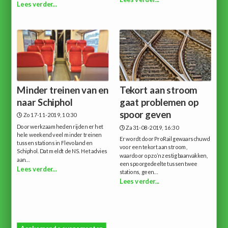
Lees verder...
Minder treinen van en
Tekort aan stroom
naar Schiphol
gaat problemen op
spoor geven
Zo 17-11-2019, 10:30
Door werkzaamheden rijden er het
Za 31-08-2019, 16:30
hele weekend veel minder treinen
Er wordt door ProRail gewaarschuwd
tussen stations in Flevoland en
voor een tekort aan stroom,
Schiphol. Dat meldt de NS. Het advies
waardoor op zo’n zestig baanvakken,
aan...
een spoorgedeelte tussen twee
Lees verder...
stations, geen...
Lees verder...