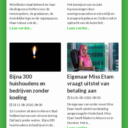
Wimbledon staat bekend om haar
Het toewijzen van sociale
kledingvoorschriften voor de
huurwoningen door
tennisspelers, de grasbanen, de
woningcorporaties moet eerlijk en
koninklijke loge en de regenpauzes.
transparant gebeuren.Onderzoek in
Maar natuur ook de...
opdracht van de Autoriteit...
Lees verder...
Lees verder...
Bijna 300
Eigenaar Miss Etam
huishoudens en
vraagt uitstel van
bedrijven zonder
betaling aan
koeling
Za 01-08-2020, 08:00
De eigenaar van onder meer Miss
Di 11-08-2020, 08:00
Etam heeft uitstel van betaling
Zo'n zestien straten in Almere Stad
aangevraagd in Nederland. Miss
hebben last van een stroomstoring.
Etam heeft filialen in Almere en in
Dat laat Liander weten. Bijna 300
Dronten. Het is...
huishoudens en bedrijven in de...
Lees verder...