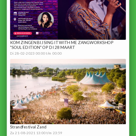
KOM ZINGEN BIJ SING IT WITH ME ZANGWORKSHOP
"SOUL EDITION" OP DI 28 MAART
Di 28-02-2023 00:00 t/m 00:00
Strandfestival Zand
Za 21-08-2021 13:00 t/m 23:59