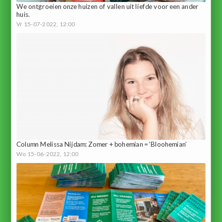
We ontgroeien onze huizen of vallen uit liefde voor een ander
huis.
Vr 15-07-2022, 12:00
Column Melissa Nijdam: Zomer + bohemian = ‘Bloohemian’
Wo 15-06-2022, 12:00