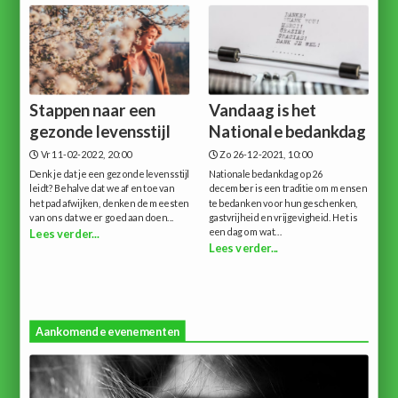
Stappen naar een
Vandaag is het
gezonde levensstijl
Nationale bedankdag
Vr 11-02-2022, 20:00
Zo 26-12-2021, 10:00
Denk je dat je een gezonde levensstijl
Nationale bedankdag op 26
leidt? Behalve dat we af en toe van
december is een traditie om mensen
het pad afwijken, denken de meesten
te bedanken voor hun geschenken,
van ons dat we er goed aan doen...
gastvrijheid en vrijgevigheid. Het is
een dag om wat...
Lees verder...
Lees verder...
Aankomende evenementen