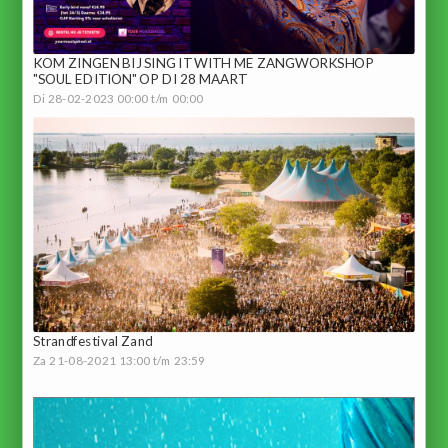
KOM ZINGEN BIJ SING IT WITH ME ZANGWORKSHOP
"SOUL EDITION" OP DI 28 MAART
Di 28-02-2023 00:00 t/m 00:00
Strandfestival Zand
Za 21-08-2021 13:00 t/m 23:59