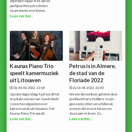
afgelopen najaar mee aan de
jaarlijkse Wecycle scholen
inzamelactie voor kleine...
Lees verder...
Kaunas Piano Trio
Petrus is in Almere,
speelt kamermuziek
de stad van de
uit Litouwen
Floriade 2022
Do 30-06-2022, 22:00
Za 16-04-2022, 22:00
Op zaterdagmiddag 9 juli wordt het
We worden welkom geheten door
muzikale seizoen van Goede Rede
predikant Harry Hübbers. In zijn
Concerten afgesloten met
gemeente zitten verschillende
kamermuziek uit Litouwen. Het
mensen die ervoor kiezen om
Kaunas Piano Trio speelt...
duurzaam te leven. Zo...
Lees verder...
Lees verder...