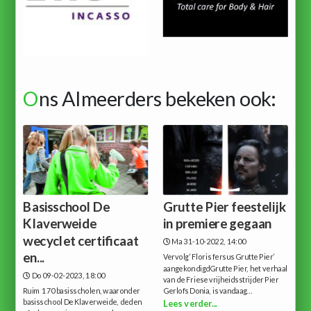
O
ns Almeerders bekeken ook:
Basisschool De
Grutte Pier feestelijk
Klaverweide
in premiere gegaan
wecyclet certificaat
Ma 31-10-2022, 14:00
en...
Vervolg ‘Floris fersus Grutte Pier’
aangekondigdGrutte Pier, het verhaal
Do 09-02-2023, 18:00
van de Friese vrijheidsstrijder Pier
Ruim 170 basisscholen, waaronder
Gerlofs Donia, is vandaag...
basisschool De Klaverweide, deden
Lees verder...