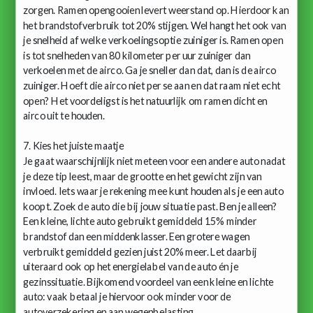
zorgen. Ramen opengooien levert weerstand op. Hierdoor kan
het brandstofverbruik tot 20% stijgen. Wel hangt het ook van
je snelheid af welke verkoelingsoptie zuiniger is. Ramen open
is tot snelheden van 80 kilometer per uur zuiniger dan
verkoelen met de airco. Ga je sneller dan dat, dan is de airco
zuiniger. Hoeft die airco niet per se aan en dat raam niet echt
open? Het voordeligst is het natuurlijk om ramen dicht en
airco uit te houden.
7. Kies het juiste maatje
Je gaat waarschijnlijk niet meteen voor een andere auto nadat
je deze tip leest, maar de grootte en het gewicht zijn van
invloed. Iets waar je rekening mee kunt houden als je een auto
koopt. Zoek de auto die bij jouw situatie past. Ben je alleen?
Een kleine, lichte auto gebruikt gemiddeld 15% minder
brandstof dan een middenklasser. Een grotere wagen
verbruikt gemiddeld gezien juist 20% meer. Let daarbij
uiteraard ook op het energielabel van de auto én je
gezinssituatie. Bijkomend voordeel van een kleine en lichte
auto: vaak betaal je hiervoor ook minder voor de
autoverzekering en aan wegenbelasting.