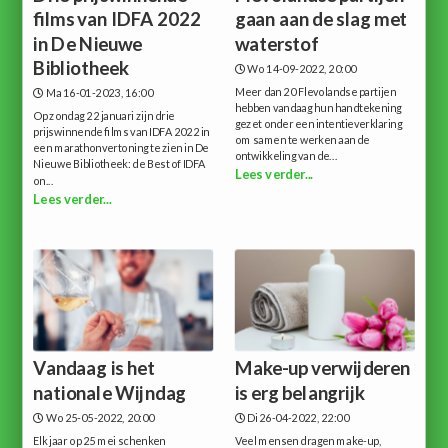
films van IDFA 2022
gaan aan de slag met
in De Nieuwe
waterstof
Bibliotheek
Wo 14-09-2022, 20:00
Meer dan 20 Flevolandse partijen
Ma 16-01-2023, 16:00
hebben vandaag hun handtekening
Op zondag 22 januari zijn drie
gezet onder een intentieverklaring
prijswinnende films van IDFA 2022 in
om samen te werken aan de
een marathonvertoning te zien in De
ontwikkeling van de...
Nieuwe Bibliotheek: de Best of IDFA
Lees verder...
on...
Lees verder...
Vandaag is het
Make-up verwijderen
nationale Wijndag
is erg belangrijk
Wo 25-05-2022, 20:00
Di 26-04-2022, 22:00
Elk jaar op 25 mei schenken
Veel mensen dragen make-up,