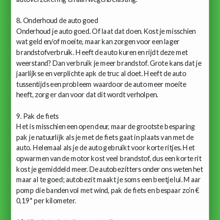
8. Onderhoud de auto goed
Onderhoud je auto goed. Of laat dat doen. Kost je misschien
wat geld en/of moeite, maar kan zorgen voor een lager
brandstofverbruik. Heeft de auto kuren en rijdt deze met
weerstand? Dan verbruik je meer brandstof. Grote kans dat je
jaarlijkse en verplichte apk de truc al doet. Heeft de auto
tussentijds een probleem waardoor de auto meer moeite
heeft, zorg er dan voor dat dit wordt verholpen.
9. Pak de fiets
Het is misschien een open deur, maar de grootste besparing
pak je natuurlijk als je met de fiets gaat in plaats van met de
auto. Helemaal als je de auto gebruikt voor korte ritjes. Het
opwarmen van de motor kost veel brandstof, dus een korte rit
kost je gemiddeld meer. De autobezitters onder ons weten het
maar al te goed; autobezit maakt je soms een beetje lui. Maar
pomp die banden vol met wind, pak de fiets en bespaar zo’n €
0,19* per kilometer.