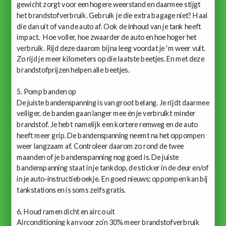
gewicht zorgt voor een hogere weerstand en daarmee stijgt
het brandstofverbruik. Gebruik je die extra bagage niet? Haal
die dan uit of van de auto af. Ook de inhoud van je tank heeft
impact. Hoe voller, hoe zwaarder de auto en hoe hoger het
verbruik. Rijd deze daarom bijna leeg voordat je 'm weer vult.
Zo rijd je meer kilometers op die laatste beetjes. En met deze
brandstofprijzen helpen alle beetjes.
5. Pomp banden op
De juiste bandenspanning is van groot belang. Je rijdt daarmee
veiliger, de banden gaan langer mee én je verbruikt minder
brandstof. Je hebt namelijk een kortere remweg en de auto
heeft meer grip. De bandenspanning neemt na het oppompen
weer langzaam af. Controleer daarom zo rond de twee
maanden of je bandenspanning nog goed is. De juiste
bandenspanning staat in je tankdop, de sticker in de deur en/of
in je auto-instructieboekje. En goed nieuws; oppompen kan bij
tankstations en is soms zelfs gratis.
6. Houd ramen dicht en airco uit
Airconditioning kan voor zo’n 30% meer brandstofverbruik