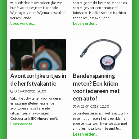
wijnliefhebbers overal een glas van
sommige omdat het mooi vinden en
hun favoriete wijn om Nationale
sommige voor een opname of
Wijndag te vieren.Wijnmakers zullen
fotoshoot. Het lijkt soms misschien
verschillende...
zonde om je make-up er...
Lees verder...
Lees verder...
Avontuurlijke uitjes in
Bandenspanning
de herfstvakantie
meten? Een kriem
voor iedereen met
Di 14-09-2021, 20:00
een auto!
Vakantie activiteiten voor kinderen
en gezinnenBeleef knallende
Vr 26-04-2019, 12:30
avonturen en spetterende
uitdagingen in je vakantie!
Je bandenspanning moet je natuurlijk
Outdoorpark SEC Almere heeft...
regelmatig meten, het is een kleine
moeite maar toch lijken we daar met
Lees verder...
zijn allen nogal laks in te zijn!Je...
Lees verder...