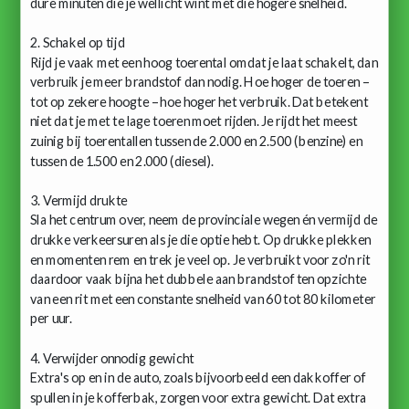
dure minuten die je wellicht wint met die hogere snelheid.
2. Schakel op tijd
Rijd je vaak met een hoog toerental omdat je laat schakelt, dan
verbruik je meer brandstof dan nodig. Hoe hoger de toeren –
tot op zekere hoogte – hoe hoger het verbruik. Dat betekent
niet dat je met te lage toeren moet rijden. Je rijdt het meest
zuinig bij toerentallen tussen de 2.000 en 2.500 (benzine) en
tussen de 1.500 en 2.000 (diesel).
3. Vermijd drukte
Sla het centrum over, neem de provinciale wegen én vermijd de
drukke verkeersuren als je die optie hebt. Op drukke plekken
en momenten rem en trek je veel op. Je verbruikt voor zo'n rit
daardoor vaak bijna het dubbele aan brandstof ten opzichte
van een rit met een constante snelheid van 60 tot 80 kilometer
per uur.
4. Verwijder onnodig gewicht
Extra's op en in de auto, zoals bijvoorbeeld een dakkoffer of
spullen in je kofferbak, zorgen voor extra gewicht. Dat extra