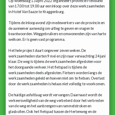
Op woensdag 13 april 2022 organiseert provincie Flevoland
van 17.00 tot 19.00 uur een inloop over deze werkzaamheden
in Hotel Van Saaze te Kraggenburg.
Tijdens de inloopavond zijn medewerkers van de provincie en
de aannemer aanwezig om uitleg te geven en vragen te
beantwoorden. Weggebruikers en omwonenden zijn van harte
welkom. Er is geen vast programma.
Het hele project duurt ongeveer zeven weken. De
werkzaamheden starten 9 mei en zijn naar verwachting 24 juni
klaar. De weg is tijdens de werkzaamheden afgesloten voor
het doorgaande verkeer. Het fietspad is tijdens de
werkzaamheden deels afgesloten. Fietsers worden langs de
werkzaamheden geleid en hoeven niet om te fietsen. Overlast
door de werkzaamheden is helaas niet volledig te voorkomen.
De huidige asfaltlaag wordt vervangen. Daarnaast wordt de
verkeersveiligheid van de weg verbeterd door het verbreden
van de weg en het aanbrengen van rammelstroken en
glasbollen. Ook het fietspad tussen de Hertenweg en de