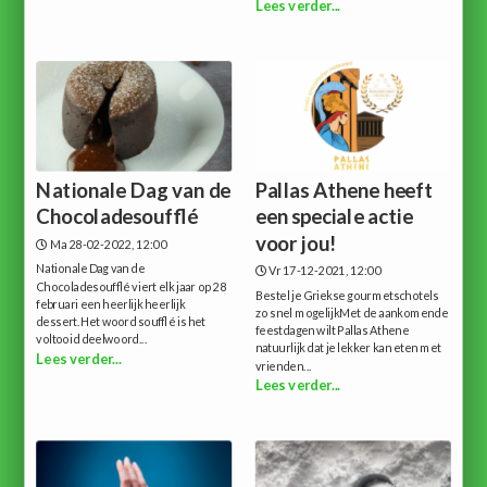
Lees verder...
Nationale Dag van de
Pallas Athene heeft
Chocoladesoufflé
een speciale actie
voor jou!
Ma 28-02-2022, 12:00
Nationale Dag van de
Vr 17-12-2021, 12:00
Chocoladesoufflé viert elk jaar op 28
Bestel je Griekse gourmetschotels
februari een heerlijk heerlijk
zo snel mogelijkMet de aankomende
dessert.Het woord soufflé is het
feestdagen wilt Pallas Athene
voltooid deelwoord...
natuurlijk dat je lekker kan eten met
Lees verder...
vrienden...
Lees verder...