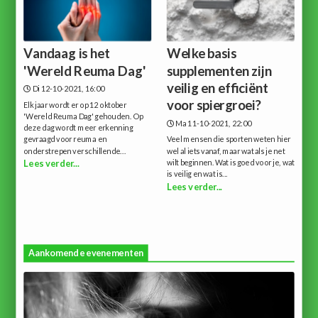
Vandaag is het
Welke basis
'Wereld Reuma Dag'
supplementen zijn
veilig en efficiënt
Di 12-10-2021, 16:00
voor spiergroei?
Elk jaar wordt er op 12 oktober
'Wereld Reuma Dag' gehouden. Op
Ma 11-10-2021, 22:00
deze dag wordt meer erkenning
gevraagd voor reuma en
Veel mensen die sporten weten hier
onderstrepen verschillende...
wel al iets vanaf, maar wat als je net
wilt beginnen. Wat is goed voor je, wat
Lees verder...
is veilig en wat is...
Lees verder...
Aankomende evenementen