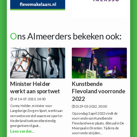
O
ns Almeerders bekeken ook:
Minister Helder
Kunstbende
werkt aan sportwet
Flevoland voorronde
2022
Vr 14-07-2023, 14:00
Conny Helder, minister voor
Di 29-03-2022, 20:00
Langdurige Zorg en Sport, werkt aan
Op zondag 3 april 2022 vindt de
een wetsvoorstel waarmee sport in
voorronde van Kunstbende
Nederland toekomstbestendig
Flevoland weer plaats, ditmaal in De
georganiseerd gaat...
Meerpaal in Dronten. Tijdens de
Lees verder...
voorronde strijden...