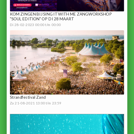
KOM ZINGEN BIJ SING IT WITH ME ZANGWORKSHOP
"SOUL EDITION" OP DI 28 MAART
Di 28-02-2023 00:00 t/m 00:00
Strandfestival Zand
Za 21-08-2021 13:00 t/m 23:59