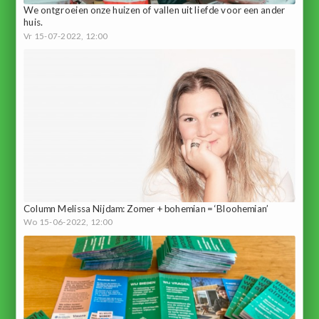
We ontgroeien onze huizen of vallen uit liefde voor een ander
huis.
Vr 15-07-2022, 12:00
Column Melissa Nijdam: Zomer + bohemian = ‘Bloohemian’
Wo 15-06-2022, 12:00