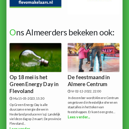
O
ns Almeerders bekeken ook:
Op 18 mei is het
De feestmaand in
Green Energy Day in
Almere Centrum
Flevoland
Vr 02-12-2022, 22:00
In december wordt Almere Centrum
Ma 15-05-2023, 15:30
omgetoverd in feestelijke sferen en
Op Green Energy Day is alle
staat alles in het teken van
duurzame energie die we in
feestshoppen. Er komt een grote...
Nederland produceren ‘op’. Landelijk
Lees verder...
viel deze dag op 2 maart. De provincie
Flevoland...
Lees verder...