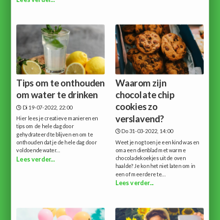
Tips om te onthouden
Waarom zijn
om water te drinken
chocolate chip
cookies zo
Di 19-07-2022, 22:00
verslavend?
Hier lees je creatieve manieren en
tips om de hele dag door
Do 31-03-2022, 14:00
gehydrateerd te blijven en om te
onthouden dat je de hele dag door
Weet je nog toen je een kind was en
voldoende water...
oma een dienblad met warme
chocoladekoekjes uit de oven
Lees verder...
haalde? Je kon het niet laten om in
een of meerdere te...
Lees verder...