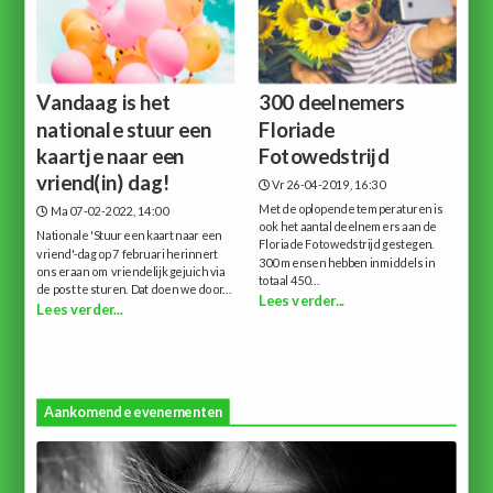
Vandaag is het
300 deelnemers
nationale stuur een
Floriade
kaartje naar een
Fotowedstrijd
vriend(in) dag!
Vr 26-04-2019, 16:30
Met de oplopende temperaturen is
Ma 07-02-2022, 14:00
ook het aantal deelnemers aan de
Nationale 'Stuur een kaart naar een
Floriade Fotowedstrijd gestegen.
vriend'-dag op 7 februari herinnert
300 mensen hebben inmiddels in
ons eraan om vriendelijk gejuich via
totaal 450...
de post te sturen. Dat doen we door...
Lees verder...
Lees verder...
Aankomende evenementen