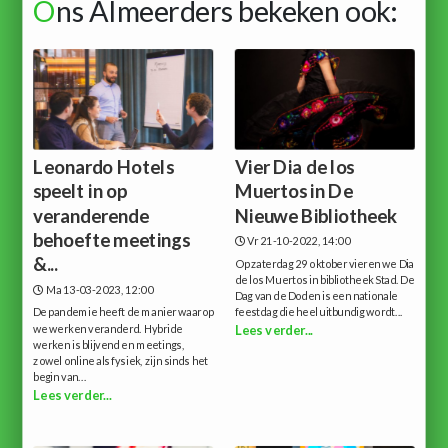
O
ns Almeerders bekeken ook:
Leonardo Hotels
Vier Dia de los
speelt in op
Muertos in De
veranderende
Nieuwe Bibliotheek
behoefte meetings
Vr 21-10-2022, 14:00
&...
Op zaterdag 29 oktober vieren we Dia
de los Muertos in bibliotheek Stad. De
Ma 13-03-2023, 12:00
Dag van de Doden is een nationale
De pandemie heeft de manier waarop
feestdag die heel uitbundig wordt...
we werken veranderd. Hybride
Lees verder...
werken is blijvend en meetings,
zowel online als fysiek, zijn sinds het
begin van...
Lees verder...