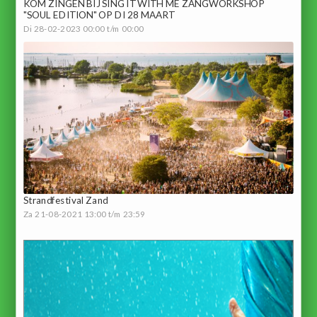
KOM ZINGEN BIJ SING IT WITH ME ZANGWORKSHOP
"SOUL EDITION" OP DI 28 MAART
Di 28-02-2023 00:00 t/m 00:00
Strandfestival Zand
Za 21-08-2021 13:00 t/m 23:59