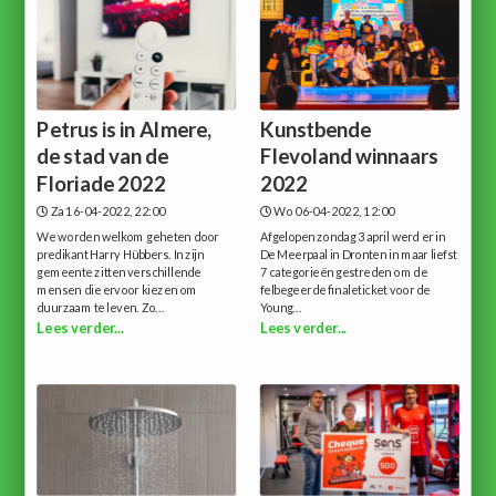
Petrus is in Almere,
Kunstbende
de stad van de
Flevoland winnaars
Floriade 2022
2022
Za 16-04-2022, 22:00
Wo 06-04-2022, 12:00
We worden welkom geheten door
Afgelopen zondag 3 april werd er in
predikant Harry Hübbers. In zijn
De Meerpaal in Dronten in maar liefst
gemeente zitten verschillende
7 categorieën gestreden om de
mensen die ervoor kiezen om
felbegeerde finaleticket voor de
duurzaam te leven. Zo...
Young...
Lees verder...
Lees verder...