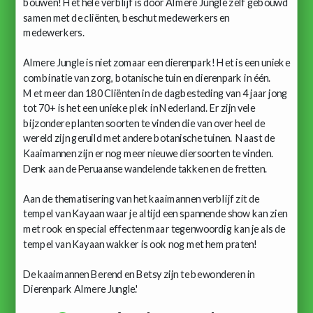
bouwen! Het hele verblijf is door Almere Jungle zelf gebouwd
samen met de cliënten, beschut medewerkers en
medewerkers.
Almere Jungle is niet zomaar een dierenpark! Het is een unieke
combinatie van zorg, botanische tuin en dierenpark in één.
Met meer dan 180 Cliënten in de dagbesteding van 4 jaar jong
tot 70+ is het een unieke plek in Nederland. Er zijn vele
bijzondere planten soorten te vinden die van over heel de
wereld zijn geruild met andere botanische tuinen. Naast de
Kaaimannen zijn er nog meer nieuwe diersoorten te vinden.
Denk aan de Peruaanse wandelende takken en de fretten.
Aan de thematisering van het kaaimannen verblijf zit de
tempel van Kayaan waar je altijd een spannende show kan zien
met rook en special effecten maar tegenwoordig kan je als de
tempel van Kayaan wakker is ook nog met hem praten!
De kaaimannen Berend en Betsy zijn te bewonderen in
Dierenpark Almere Jungle.'