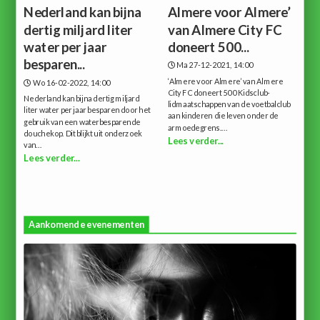
Nederland kan bijna
Almere voor Almere’
dertig miljard liter
van Almere City FC
water per jaar
doneert 500...
besparen...
Ma 27-12-2021, 14:00
‘Almere voor Almere’ van Almere
Wo 16-02-2022, 14:00
City FC doneert 500 Kidsclub-
Nederland kan bijna dertig miljard
lidmaatschappen van de voetbalclub
liter water per jaar besparen door het
aan kinderen die leven onder de
gebruik van een waterbesparende
armoedegrens....
douchekop. Dit blijkt uit onderzoek
Lees verder...
van...
Lees verder...
Aankomende evenementen