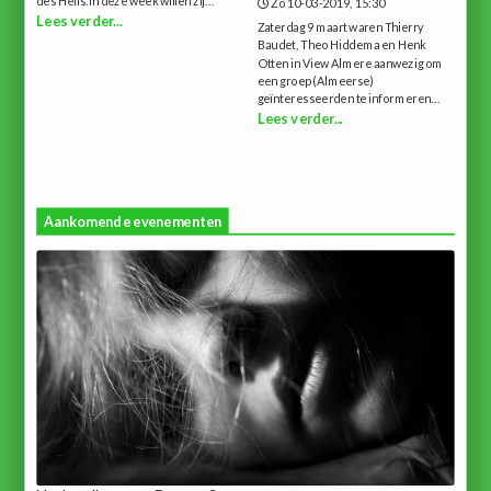
des Heils.In deze week willen zij...
Zo 10-03-2019, 15:30
Lees verder...
Zaterdag 9 maart waren Thierry
Baudet, Theo Hiddema en Henk
Otten in View Almere aanwezig om
een groep (Almeerse)
geïnteresseerden te informeren...
Lees verder...
Aankomende evenementen