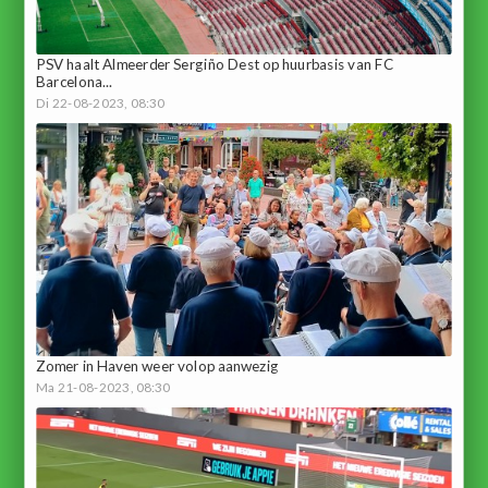
PSV haalt Almeerder Sergiño Dest op huurbasis van FC
Barcelona...
Di 22-08-2023, 08:30
Zomer in Haven weer volop aanwezig
Ma 21-08-2023, 08:30