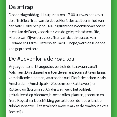
De aftrap
Donderdagmiddag 11 augustus om 17.00 uur was het zover:
de officiële aftrap van de #LoveFloriade roadtour in het Van
der Valk Hotel Schiphol. Na inspirerende woorden van onder
meer Jan de Boer, voorzitter van de gelegenheidscoalitie,
Marco van Zijverden, voorzitter van de adviesraad van
Floriade en Harm Custers van Takii Europe, werd de rijdende
kas gepresenteerd.
De #LoveFloriade roadtour
Vrijdagochtend 12 augustus vertrok de karavaan vanuit
Aalsmeer. Drie dagen lang toerde een enthousiast team langs
verschillende plaatsen, waaronder oud-Floriadeparken, zoals
Amsterdam (Amstelpark), Zoetermeer (Rokkeveen) en
Rotterdam (Euromast). Onderweg werd het publiek
getrakteerd op bloemen, bloembollen, planten, groenten en
fruit. Royaal ter beschikking gesteld door de Nederlandse
tuinbouwsector. Het stralende weer maakte de roadtour extra
feestelijk.