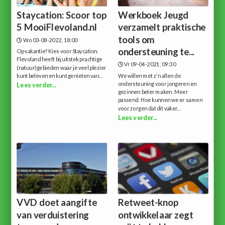
Staycation: Scoor top
Werkboek Jeugd
5 MooiFlevoland.nl
verzamelt praktische
tools om
Wo 03-08-2022, 18:00
ondersteuning te...
Op vakantie? Kies voor Staycation.
Flevoland heeft bij uitstek prachtige
Vr 09-04-2021, 09:30
(natuur)gebieden waar je veel plezier
kunt beleven en kunt genieten van...
We willen met z’n allen de
ondersteuning voor jongeren en
Lees verder...
gezinnen beter maken. Meer
passend. Hoe kunnen we er samen
voor zorgen dat dit vaker...
Lees verder...
VVD doet aangifte
Retweet-knop
van verduistering
ontwikkelaar zegt