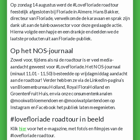
Op zondag 14 augustus werd de #LoveFloriade roadtour
feestelijk afgesloten bij Floriade in Almere. Hans Bakker,
directeur van Floriade, verwelkomde de karavaan en sprak zijn
dank uit aan de tuinbouwsector voor deze geslaagde actie.
Hierna volgde een hapje en een drankje en deelden we de
laatste producten uit aan Floriade-publiek.
Op het NOS-journaal
Zowel voor, tijdens als ná de roadtour is er veel media-
aandacht geweest voor #LoveFloriade. Het NOS-journaal
(minuut 11.01 - 11.50) besteedde op vrijdagmiddag aandacht
aan de roadtour! Verder hebben ze via de LinkedIn-pagina’s
van Bloemenbureau Holland, Royal FloraHolland en
GroentenFruit Huis, en via onze consumentenkanalen
@mooiwatbloemendoen en @mooiwatplantendoen op
Instagram en Facebook het publiek laten meegenieten.
#lovefloriade roadtour in beeld
Klik
hier
voor het e-magazine, met foto’s en filmpjes van de
#lovefloriade roadtour.