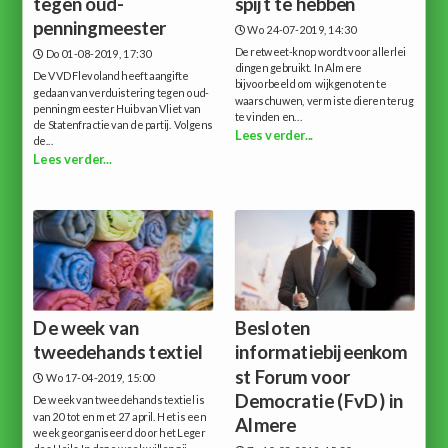
tegen oud-
spijt te hebben
penningmeester
Wo 24-07-2019, 14:30
De retweet-knop wordt voor allerlei
Do 01-08-2019, 17:30
dingen gebruikt. In Almere
De VVD Flevoland heeft aangifte
bijvoorbeeld om wijkgenoten te
gedaan van verduistering tegen oud-
waarschuwen, vermiste dieren terug
penningmeester Huib van Vliet van
te vinden en...
de Statenfractie van de partij. Volgens
Lees verder...
de...
Lees verder...
De week van
Besloten
tweedehands textiel
informatiebijeenkom
st Forum voor
Wo 17-04-2019, 15:00
Democratie (FvD) in
De week van tweedehands textiel is
van 20 tot en met 27 april. Het is een
Almere
week georganiseerd door het Leger