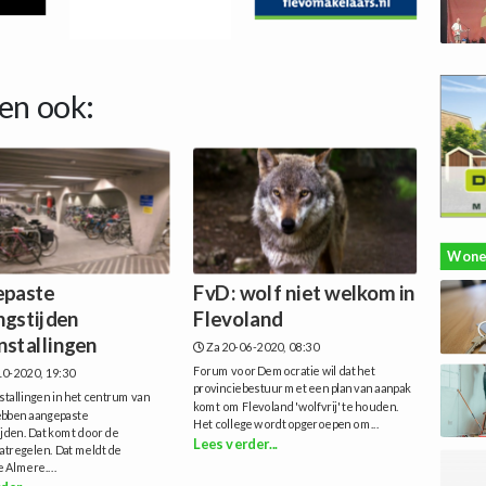
en ook:
Wone
paste
FvD: wolf niet welkom in
ngstijden
Flevoland
nstallingen
Za 20-06-2020, 08:30
Forum voor Democratie wil dat het
0-2020, 19:30
provinciebestuur met een plan van aanpak
stallingen in het centrum van
komt om Flevoland 'wolfvrij' te houden.
bben aangepaste
Het college wordt opgeroepen om...
jden. Dat komt door de
Lees verder...
tregelen. Dat meldt de
Almere....