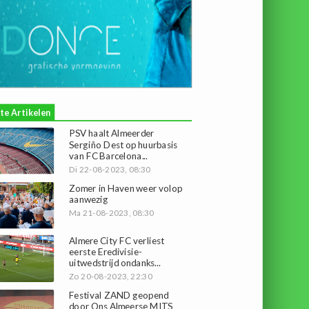
te Artikelen
PSV haalt Almeerder
Sergiño Dest op huurbasis
van FC Barcelona...
Di 22-08-2023, 08:30
Zomer in Haven weer volop
aanwezig
Ma 21-08-2023, 08:30
Almere City FC verliest
eerste Eredivisie-
uitwedstrijd ondanks...
Zo 20-08-2023, 22:30
Festival ZAND geopend
door Ons Almeerse MITS