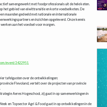
 actief samengewerkt met foodprofessionals uit de hele keten.
p het gebied van eiwittransitie en korte voedselketen. De
open maanden gedeeld met nationale en internationale
menwerkingspartners en inzichten opgeleverd. Onze kennis
n werken aan het voedsel voor morgen.
.com/event/2422951
 vier tafelgasten over de ontwikkelingen:
vincie Flevoland, vertelt over de projecten van provincie
.
Strategie Aeres Hogeschool, zij gaat in op samenwerkingen in
Week en Topsector Agri & Food gaat in op ontwikkelingen in de