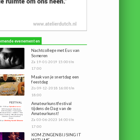
omende evenementen
Nachtcollege met Eus van
Someren
Za 19-01-2019 15:00 t/m
17:00
Maak van je snertdag een
feestdag
Zo 09-12-2018 16:00 t/m
18:00
Amateurkunstfestival
tijdens de Dag van de
Amateurkunst!
Za 03-06-2023 14:00 t/m
17:00
KOM ZINGEN BIJ SING IT
WITH ME