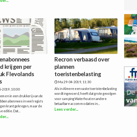
der...
enabonnees
Recron verbaasd over
d krijgen per
plannen
uk Flevolands
toeristenbelasting
s
Ma 29-04-2019, 11:30
Als in Almere een vaste toeristenbelasting
5-2019, 10:00
wordt ingevoerd, heeft dat grote gevolgen
emen in een drukkerij van de
voor camping Waterhout en andere
bben abonnees in veel regio's
betaalbare accommodaties in...
igen krant gekregen, maar de
Lees verder...
 editie. Dat...
der...