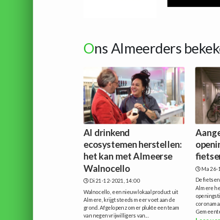
O
ns Almeerders bekek
Al drinkend
Aange
ecosystemen herstellen:
openi
het kan met Almeerse
fietse
Walnocello
Ma 26-1
De fietsen
Di 21-12-2021, 14:00
Almere he
Walnocello, een nieuw lokaal product uit
openingsti
Almere, krijgt steeds meer voet aan de
coronamaa
grond. Afgelopen zomer plukte een team
Gemeente 
van negen vrijwilligers van...