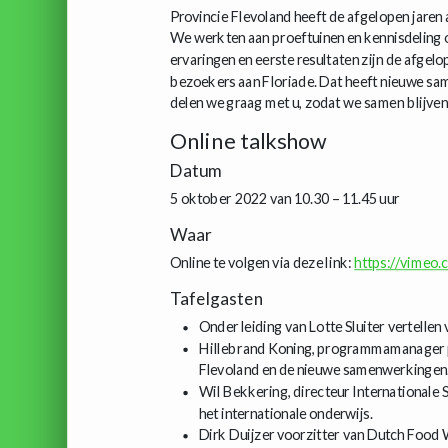
Provincie Flevoland heeft de afgelopen jaren
We werkten aan proeftuinen en kennisdeling o
ervaringen en eerste resultaten zijn de afgel
bezoekers aan Floriade. Dat heeft nieuwe sa
delen we graag met u, zodat we samen blijve
Online talkshow
Datum
5 oktober 2022 van 10.30 – 11.45 uur
Waar
Online te volgen via deze link:
https://vimeo
Tafelgasten
Onder leiding van Lotte Sluiter vertellen
Hillebrand Koning, programmamanager pro
Flevoland en de nieuwe samenwerkingen
Wil Bekkering, directeur Internationale 
het internationale onderwijs.
Dirk Duijzer voorzitter van Dutch Food 