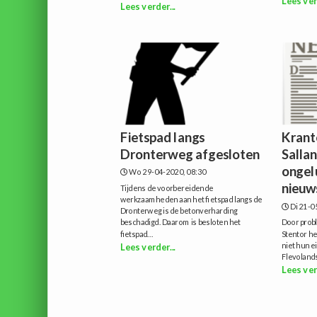
Lees ver
Lees verder...
Fietspad langs
Krant
Dronterweg afgesloten
Sallan
ongel
Wo 29-04-2020, 08:30
nieuw
Tijdens de voorbereidende
werkzaamheden aan het fietspad langs de
Di 21-0
Dronterweg is de betonverharding
beschadigd. Daarom is besloten het
Door probl
fietspad...
Stentor he
niet hun e
Lees verder...
Flevolandse
Lees ver