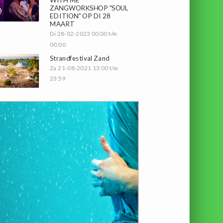
ZANGWORKSHOP "SOUL
EDITION" OP DI 28
MAART
Di 28-02-2023 00:00 t/m
00:00
Strandfestival Zand
Za 21-08-2021 13:00 t/m
23:59