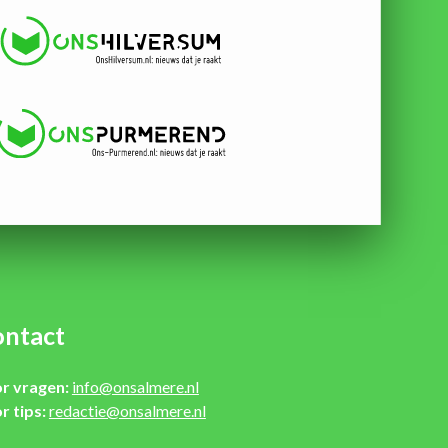
ntact
r vragen:
info@onsalmere.nl
r tips:
redactie@onsalmere.nl