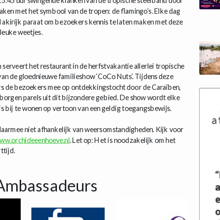
t 15:45 uur swingende klanken van de tropische steelband door
aken met het symbool van de tropen: de flamingo’s. Elke dag
Makirijk paraat om bezoekers kennis te laten maken met deze
 leuke weetjes.
erveert het restaurant in de herfstvakantie allerlei tropische
van de gloednieuwe familieshow ‘CoCo Nuts’. Tijdens deze
rs de bezoekers mee op ontdekkingstocht door de Caraïben,
borgen parels uit dit bijzondere gebied. De show wordt elke
is bij te wonen op vertoon van een geldig toegangsbewijs.
aarmee niet afhankelijk van weersomstandigheden. Kijk voor
ww.orchideeenhoeve.nl
. Let op: Het is noodzakelijk om het
tijd.
Ambassadeurs