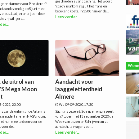
geschiedenis van coaching. Het woord
 geen plannen voor Pinksteren?
‘coach’ is afkomstig uit het frans en
nstaande zondag op 5 juni mee
betekend koets. In 1500 namen de...
erbus.Laat je rondrijden door
Lees verder...
e vrijwilligers...
der...
Wone
 de uitrol van
Aandacht voor
'S Mega Moon
laaggeletterdheid
t
Almere
3-2022, 20:00
Wo 09-09-2020, 17:30
ing van de onbemande Artemis I
Stichting Lezen & Schrijven organiseert
ie nadert snel en NASA nodigt
van 7 tot en met 13 september 2020 de
met hun mee te doen voor de
Week van Lezen en Schrijven om zo
t voor de...
aandacht te vragen voor...
der...
Lees verder...