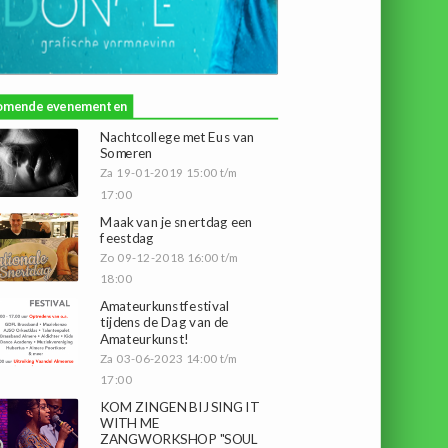
omende evenementen
Nachtcollege met Eus van
Someren
Za 19-01-2019 15:00 t/m
17:00
Maak van je snertdag een
feestdag
Zo 09-12-2018 16:00 t/m
18:00
Amateurkunstfestival
tijdens de Dag van de
Amateurkunst!
Za 03-06-2023 14:00 t/m
17:00
KOM ZINGEN BIJ SING IT
WITH ME
ZANGWORKSHOP "SOUL