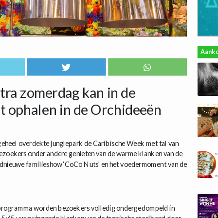
Aank
xtra zomerdag kan in de
rt ophalen in de Orchideeën
 geheel overdekte junglepark de Caribische Week met tal van
bezoekers onder andere genieten van de warme klanken van de
oednieuwe familieshow ‘CoCo Nuts’ en het voedermoment van de
jk programma worden bezoekers volledig ondergedompeld in