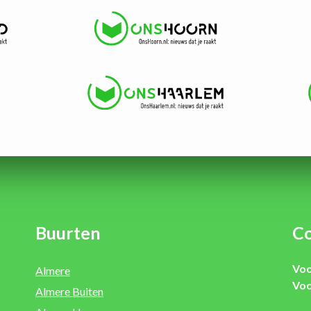
Buurten
Co
Voo
Almere
Voo
Almere Buiten