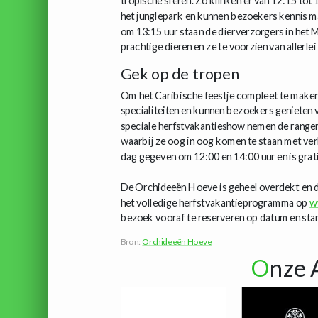
tropische sferen. Zo klinken er van 12:15 to
het junglepark en kunnen bezoekers kennis m
om 13:15 uur staan de dierverzorgers in het 
prachtige dieren en ze te voorzien van allerlei
Gek op de tropen
Om het Caribische feestje compleet te maken s
specialiteiten en kunnen bezoekers genieten 
speciale herfstvakantieshow nemen de range
waarbij ze oog in oog komen te staan met ver
dag gegeven om 12:00 en 14:00 uur en is grat
De Orchideeën Hoeve is geheel overdekt en d
het volledige herfstvakantieprogramma op
w
bezoek vooraf te reserveren op datum en start
Bron:
Orchideeën Hoeve
O
nze 