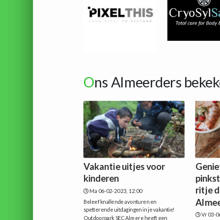
O
ns Almeerders bekek
Vakantie uitjes voor
Genie
kinderen
pinks
ritje 
Ma 06-02-2023, 12:00
Almee
Beleef knallende avonturen en
spetterende uitdagingen in je vakantie!
Vr 03-0
Outdoorpark SEC Almere heeft een