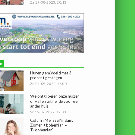
Za 19-08-2023, 20:13
n
Huren gemiddeld met 3
procent gestegen
Zo 04-09-2022, 16:00
We ontgroeien onze huizen
of vallen uit liefde voor een
ander huis.
Vr 15-07-2022, 12:00
Column Melissa Nijdam:
Zomer + bohemian =
‘Bloohemian’