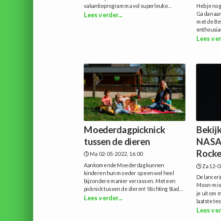
vakantieprogramma vol superleuke...
Heb je nog
Ga dan aa
Lees verder...
met de Bev
enthousiast
Lees ver
Moederdagpicknick
Bekijk
tussen de dieren
NASA
Rocke
Ma 02-05-2022, 16:00
Aankomende Moederdag kunnen
Za 12-0
kinderen hun moeder op een wel heel
De lancer
bijzondere manier verrassen. Met een
Moon-miss
picknick tussen de dieren! Stichting Stad...
je uit om 
Lees verder...
laatste tes
Lees ver