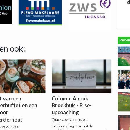
Recen
en ook:
t van een
Column: Anouk
terbuffet en een
Broekhuis - Rise-
door
upcoaching
rderhout
Ma 16-05-2022, 15:00
Laat ik eerst beginnen met de
6-2022, 12:00