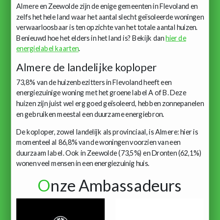
Almere en Zeewolde zijn de enige gemeenten in Flevoland en
zelfs het hele land waar het aantal slecht geïsoleerde woningen
verwaarloosbaar is ten opzichte van het totale aantal huizen.
Benieuwd hoe het elders in het land is? Bekijk dan
hier de
energielabel kaarten
.
Almere de landelijke koploper
73,8% van de huizenbezitters in Flevoland heeft een
energiezuinige woning met het groene label A of B. Deze
huizen zijn juist wel erg goed geïsoleerd, hebben zonnepanelen
en gebruiken meestal een duurzame energiebron.
De koploper, zowel landelijk als provinciaal, is Almere: hier is
momenteel al 86,8% van de woningen voorzien van een
duurzaam label. Ook in Zeewolde (73,5%) en Dronten (62,1%)
wonen veel mensen in een energiezuinig huis.
O
nze Ambassadeurs