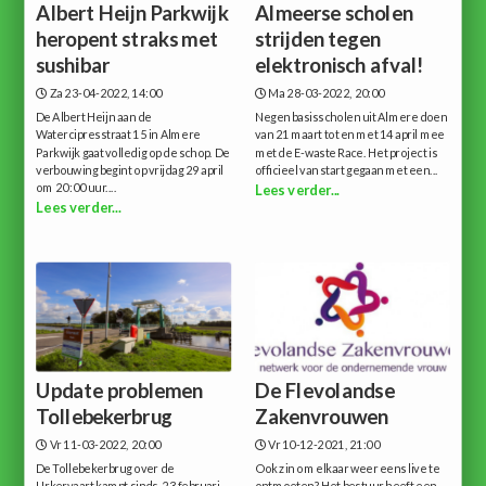
Albert Heijn Parkwijk
Almeerse scholen
heropent straks met
strijden tegen
sushibar
elektronisch afval!
Za 23-04-2022, 14:00
Ma 28-03-2022, 20:00
De Albert Heijn aan de
Negen basisscholen uit Almere doen
Watercipresstraat 15 in Almere
van 21 maart tot en met 14 april mee
Parkwijk gaat volledig op de schop. De
met de E-waste Race. Het project is
verbouwing begint op vrijdag 29 april
officieel van start gegaan met een...
om 20:00 uur....
Lees verder...
Lees verder...
Update problemen
De Flevolandse
Tollebekerbrug
Zakenvrouwen
Vr 11-03-2022, 20:00
Vr 10-12-2021, 21:00
De Tollebekerbrug over de
Ook zin om elkaar weer eens live te