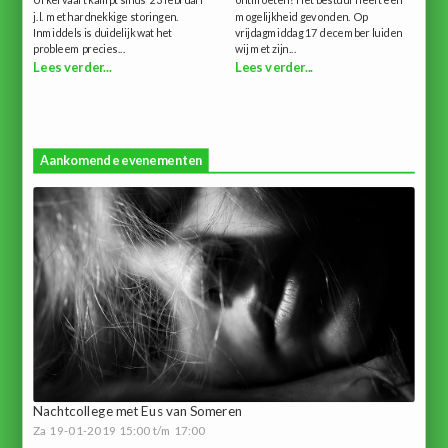
Urkervaart kampt sinds 23 februari
ontmoeten? Het bestuur heeft een
j.l. met hardnekkige storingen.
mogelijkheid gevonden. Op
Inmiddels is duidelijk wat het
vrijdagmiddag 17 december luiden
probleem precies...
wij met zijn...
Lees verder...
Lees verder...
Aankomende evenementen
Nachtcollege met Eus van Someren
Za 19-01-2019 15:00 t/m 17:00