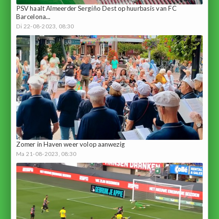
PSV haalt Almeerder Sergiño Dest op huurbasis van FC
Barcelona...
Di 22-08-2023, 08:30
Zomer in Haven weer volop aanwezig
Ma 21-08-2023, 08:30