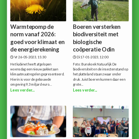
Warmtepomp de
Boeren versterken
norm vanaf 2026:
biodiversiteit met
goed voor klimaat en
biologische
de energierekening
coöperatie Odin
Vr 26-05-2023, 15:30
Di 17-01-2023, 12:00
Het kabinet heeft afgelopen
Foto: Bunskoek Natuurlijk De
woensdag een nieuw pakket aan
biodiversiteit en de insectenstand op
klimaatmaatregelen gepresenteerd.
het platteland staan zwaar onder
Hierin is voor de gebouwde
druk. Juist boeren kunnen daar een
omgeving 9,3 miljard euro...
grote...
Lees verder...
Lees verder...