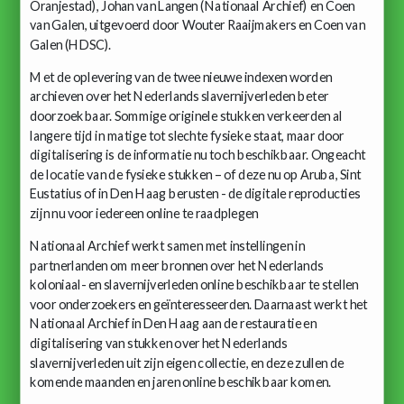
Oranjestad), Johan van Langen (Nationaal Archief) en Coen
van Galen, uitgevoerd door Wouter Raaijmakers en Coen van
Galen (HDSC).
Met de oplevering van de twee nieuwe indexen worden
archieven over het Nederlands slavernijverleden beter
doorzoekbaar. Sommige originele stukken verkeerden al
langere tijd in matige tot slechte fysieke staat, maar door
digitalisering is de informatie nu toch beschikbaar. Ongeacht
de locatie van de fysieke stukken – of deze nu op Aruba, Sint
Eustatius of in Den Haag berusten - de digitale reproducties
zijn nu voor iedereen online te raadplegen
Nationaal Archief werkt samen met instellingen in
partnerlanden om meer bronnen over het Nederlands
koloniaal- en slavernijverleden online beschikbaar te stellen
voor onderzoekers en geïnteresseerden. Daarnaast werkt het
Nationaal Archief in Den Haag aan de restauratie en
digitalisering van stukken over het Nederlands
slavernijverleden uit zijn eigen collectie, en deze zullen de
komende maanden en jaren online beschikbaar komen.