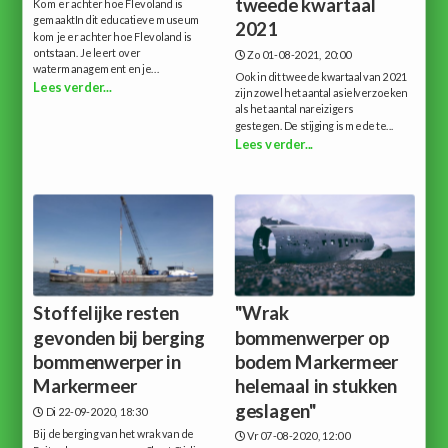
tweede kwartaal
Kom er achter hoe Flevoland is
gemaaktIn dit educatieve museum
2021
kom je er achter hoe Flevoland is
ontstaan. Je leert over
Zo 01-08-2021, 20:00
watermanagement en je...
Ook in dit tweede kwartaal van 2021
Lees verder...
zijn zowel het aantal asielverzoeken
als het aantal nareizigers
gestegen. De stijging is mede te...
Lees verder...
Stoffelijke resten
"Wrak
gevonden bij berging
bommenwerper op
bommenwerper in
bodem Markermeer
Markermeer
helemaal in stukken
geslagen"
Di 22-09-2020, 18:30
Bij de berging van het wrak van de
Vr 07-08-2020, 12:00