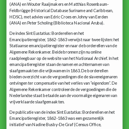
(ANA) en Wouter Raaijmakers en Matthias Rosenbaum-
Feldbrügge (Historical Database Suriname and Caribbean,
HDSC), met advies van Edric Croes en Johny van Eerden
(ANA) en Peter Scholing (Biblioteca Nacional Aruba).
De index Sint Eustatius: Borderellen en het
Emancipatieregister, 1862-1863 verwijst naar twee lijsten: het
Statiaanse emancipatieregister en naar de borderellen van de
Algemene Rekenkamer. Beide bronnen zijn nu online
raadpleegbaar op de website van het Nationaal Archief. In het
emancipatieregister staan de namen en achternamen van
slaafgemaakten die vrijkwamen in 1863. De borderellen
bieden overzicht van de vergoedingen die de slaveneigenaren
ontvingen ter compensatie van het verlies van “eigendom”. De
Algemene Rekenkamer controleerde de vergoedingen die de
Nederlandse staat betaalde aan de voormalige eigenaren van
vrijverklaarde slaafgemaakten.
De publicatie van de index Sint Eustatius: Borderellen en het
Emancipatieregister, 1862-1863 was een gezamenlijk
initiatief van Nadine Busby-De Graf (Census Office,