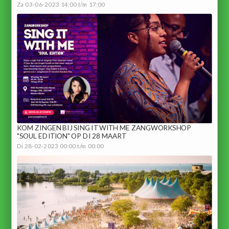
Za 03-06-2023 14:00 t/m 17:00
KOM ZINGEN BIJ SING IT WITH ME ZANGWORKSHOP
"SOUL EDITION" OP DI 28 MAART
Di 28-02-2023 00:00 t/m 00:00