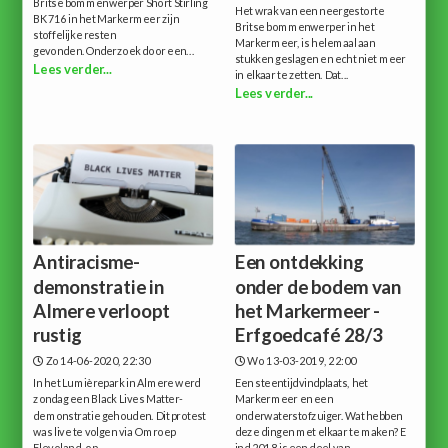
Britse bommenwerper Short Stirling
Het wrak van een neergestorte
BK716 in het Markermeer zijn
Britse bommenwerper in het
stoffelijke resten
Markermeer, is helemaal aan
gevonden.Onderzoek door een...
stukken geslagen en echt niet meer
Lees verder...
in elkaar te zetten. Dat...
Lees verder...
Antiracisme-
Een ontdekking
demonstratie in
onder de bodem van
Almere verloopt
het Markermeer -
rustig
Erfgoedcafé 28/3
Zo 14-06-2020, 22:30
Wo 13-03-2019, 22:00
In het Lumièrepark in Almere werd
Een steentijdvindplaats, het
zondag een Black Lives Matter-
Markermeer en een
demonstratie gehouden. Dit protest
onderwaterstofzuiger. Wat hebben
was live te volgen via Omroep
deze dingen met elkaar te maken? E