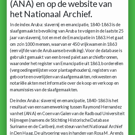
(ANA) en op de website van
het Nationaal Archief.
In de index Aruba: slavernij en emancipatie, 1840-1863 is de
slaafgemaakte bevolking van Aruba te volgen in de laatste 25
jaar van slavernij, tot en met de Emancipatie in 1863. Het gaat
om zo’n 1000 mensen, waarvan er 450 vrijkwamen in 1863
(een vijfde van de Arubaanse bevolking). Voor de database is
gebruikt gemaakt van een breed palet aan archiefbronnen,
waaronder het register van Emancipatie uit 1863, borderellen
(vergoedingenlijsten voor plantagehouders), registers van
geboorte en overlijden van slaafgemaakten, rekwesten en
notariële akten met informatie over de koop en verkoop en
manumissies van de slaafgemaakten.
De index Aruba: slavernij en emancipatie, 1840-1863 is het
resultaat van een samenwerking tussen Raymond Hernandez
van het (ANA) en Coen van Galen van de Radboud Universiteit
Nijmegen (namens de Stichting Historische Database
Suriname en de Cariben), met steun van het Nationaal Archief
in Den Haag. De uitvoering was in handen van Rosa M. Arends