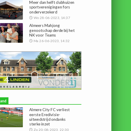
Meer dan helft clubhuizen
sportverenigingen fors
onderverzekerd
Wo 28-06-2023, 14:37
Almeers Mahjong
genootschap derde bij het
NK voor Teams
Ma 26-06-2023, 14:32
land
Almere City FC verliest
eerste Eredivisie-
uitwedstrijd ondanks
sterke inzet
Zo 20-08-2023, 22:30