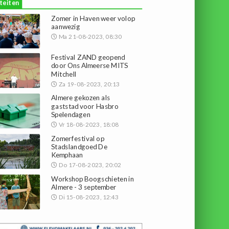
iteiten
Zomer in Haven weer volop
aanwezig
Ma 21-08-2023, 08:30
Festival ZAND geopend
door Ons Almeerse MITS
Mitchell
Za 19-08-2023, 20:13
Almere gekozen als
gaststad voor Hasbro
Spelendagen
Vr 18-08-2023, 18:08
Zomerfestival op
Stadslandgoed De
Kemphaan
Do 17-08-2023, 20:02
Workshop Boogschieten in
Almere - 3 september
Di 15-08-2023, 12:43