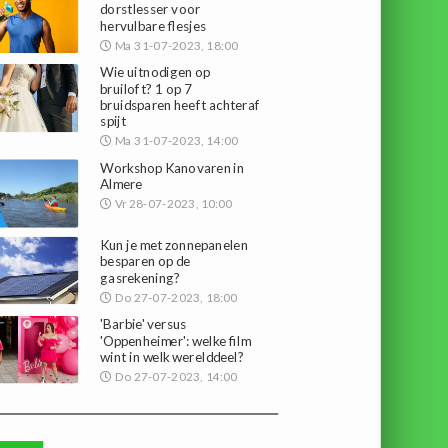
dorstlesser voor
hervulbare flesjes
Ma 31-07-2023, 18:00
Wie uitnodigen op
bruiloft? 1 op 7
bruidsparen heeft achteraf
spijt
Ma 31-07-2023, 14:00
Workshop Kanovaren in
Almere
Vr 28-07-2023, 10:00
Kun je met zonnepanelen
besparen op de
gasrekening?
Do 27-07-2023, 18:00
'Barbie' versus
'Oppenheimer': welke film
wint in welk werelddeel?
Do 27-07-2023, 14:00