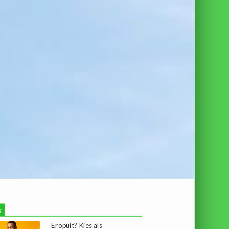
s
Eropuit? Kies als