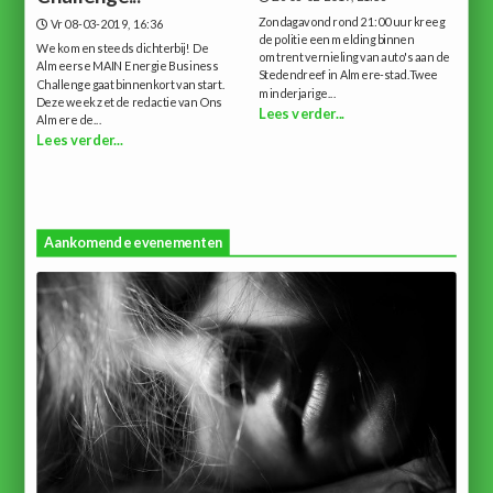
Zondagavond rond 21:00 uur kreeg
Vr 08-03-2019, 16:36
de politie een melding binnen
We komen steeds dichterbij! De
omtrent vernieling van auto's aan de
Almeerse MAIN Energie Business
Stedendreef in Almere-stad.Twee
Challenge gaat binnenkort van start.
minderjarige...
Deze week zet de redactie van Ons
Lees verder...
Almere de...
Lees verder...
Aankomende evenementen