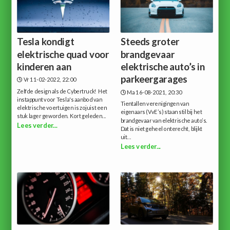
Tesla kondigt
Steeds groter
elektrische quad voor
brandgevaar
kinderen aan
elektrische auto’s in
parkeergarages
Vr 11-02-2022, 22:00
Zelfde design als de Cybertruck! Het
Ma 16-08-2021, 20:30
instappunt voor Tesla's aanbod van
Tientallen verenigingen van
elektrische voertuigen is zojuist een
eigenaars (VvE’s) staan stil bij het
stuk lager geworden. Kort geleden...
brandgevaar van elektrische auto’s.
Lees verder...
Dat is niet geheel onterecht, blijkt
uit...
Lees verder...