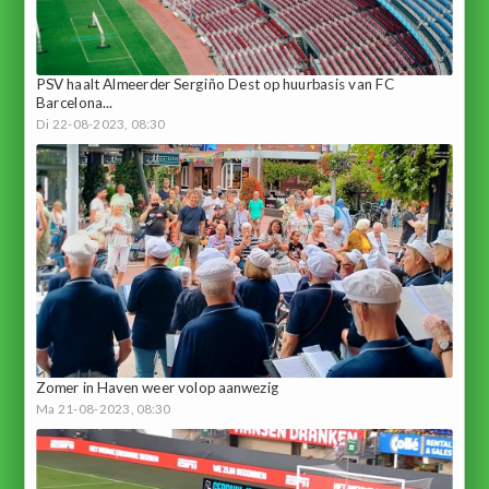
PSV haalt Almeerder Sergiño Dest op huurbasis van FC
Barcelona...
Di 22-08-2023, 08:30
Zomer in Haven weer volop aanwezig
Ma 21-08-2023, 08:30