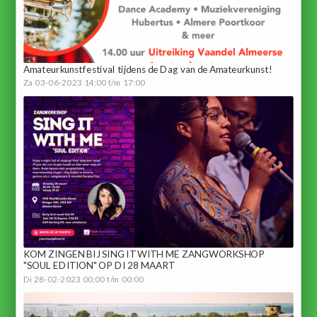
Amateurkunstfestival tijdens de Dag van de Amateurkunst!
Za 03-06-2023 14:00 t/m 17:00
KOM ZINGEN BIJ SING IT WITH ME ZANGWORKSHOP
"SOUL EDITION" OP DI 28 MAART
Di 28-02-2023 00:00 t/m 00:00