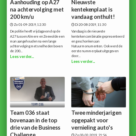
Aanhouding op A27
Nieuwste
na achtervolging met
kentekenplaat is
200 km/u
vandaag onthult!
Zo 01-09-2019, 12:30
Di 20-08-2019, 11:30
De politie heeft vrijdagavond op de
Vandaag is de nieuwste
A27 tussen Almere en Zeewolde een
kentekencombinatie gepresenteerd
man aangehouden na een lange
en geschonken aan
achtervolging met snelheden boven
Natuurmonumenten. Ook werd de
de 200...
eerste nummerplaat uitgegeven
door...
Lees verder...
Lees verder...
Team 036 staat
Twee minderjarigen
bovenaan in de top
opgepakt voor
drie van de Business
vernieling auto's
Challenge...
Zo 03-02-2019, 21:56