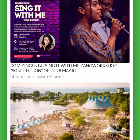
KOM ZINGEN BIJ SING IT WITH ME ZANGWORKSHOP
"SOUL EDITION" OP DI 28 MAART
Di 28-02-2023 00:00 t/m 00:00