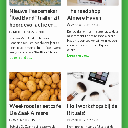
Nieuwe Peacemaker
The read shop
“Red Band” trailer zit
Almere Haven
boordevol actie en...
Vr 27-08-2021, 15:30
Een boekenwinkel met een up to date
Ma 03-01-2022, 20:00
assortiment.The read shop Almere
Nieuwe Red Band trailer voor
Haven is een boekenwinkel met een
Peacemaker!Om het nieuwe jaar op
up to date assortiment. Bij deze
een epische manier in te luiden, werd
winkel...
een gloednieuwe “Red Band” trailer...
Lees verder...
Lees verder...
Weekrooster eetcafe
Holi workshops bij de
De Zaak Almere
Rituals!
Wo 09-10-2019, 07:30
Vr 30-08-2019, 17:30
Eetcafe De Zaak heeft deze week
Kom morgen naar de Rituals bij de