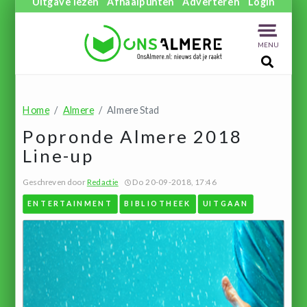
Uitgave lezen
Afhaalpunten
Adverteren
Login
MENU
Home
Almere
Almere Stad
Popronde Almere 2018
Line-up
Geschreven door
Redactie
Do 20-09-2018, 17:46
ENTERTAINMENT
BIBLIOTHEEK
UITGAAN