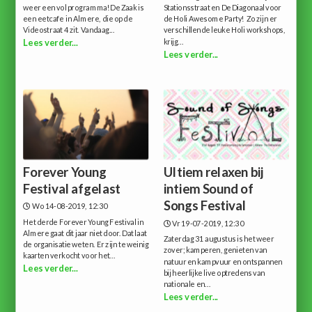
weer een vol programma!De Zaak is
Stationsstraat en De Diagonaal voor
een eetcafe in Almere, die op de
de Holi Awesome Party! Zo zijn er
Videostraat 4 zit. Vandaag...
verschillende leuke Holi workshops,
krijg...
Lees verder...
Lees verder...
Forever Young
Ultiem relaxen bij
Festival afgelast
intiem Sound of
Songs Festival
Wo 14-08-2019, 12:30
Het derde Forever Young Festival in
Vr 19-07-2019, 12:30
Almere gaat dit jaar niet door. Dat laat
Zaterdag 31 augustus is het weer
de organisatie weten. Er zijn te weinig
zover; kamperen, genieten van
kaarten verkocht voor het...
natuur en kampvuur en ontspannen
Lees verder...
bij heerlijke live optredens van
nationale en...
Lees verder...