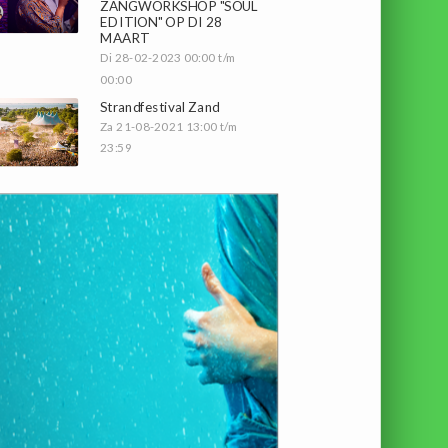
ZANGWORKSHOP "SOUL
EDITION" OP DI 28
MAART
Di 28-02-2023 00:00 t/m
00:00
Strandfestival Zand
Za 21-08-2021 13:00 t/m
23:59