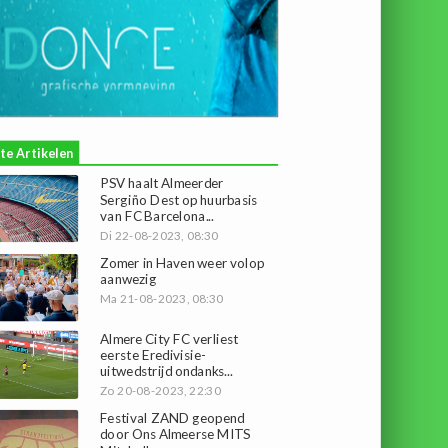
te Artikelen
PSV haalt Almeerder
Sergiño Dest op huurbasis
van FC Barcelona...
Di 22-08-2023, 08:30
Zomer in Haven weer volop
aanwezig
Ma 21-08-2023, 08:30
Almere City FC verliest
eerste Eredivisie-
uitwedstrijd ondanks...
Zo 20-08-2023, 22:30
Festival ZAND geopend
door Ons Almeerse MITS