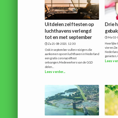
Uitdelen zelftesten op
Drie 
luchthavens verlengd
gebak
tot en met september
Ma 02-0
Heerlijke 
Za 21-08-2021, 12:30
vieren.De z
Ook in september zullen reizigers die
Nederland 
aankomen op een luchthaven in Nederland
genieten. 
een gratis coronazelftest
Lees ver
ontvangen.Medewerkers van de GGD
delen...
Lees verder...