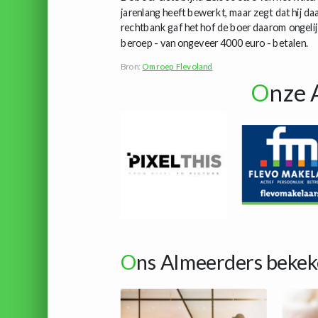
jarenlang heeft bewerkt, maar zegt dat hij d
rechtbank gaf het hof de boer daarom ongelij
beroep - van ongeveer 4000 euro - betalen.
Bron:
Omroep Flevoland
O
nze 
O
ns Almeerders bekek