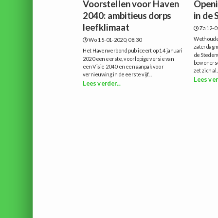
Voorstellen voor Haven
Openi
2040: ambitieus dorps
in de
leefklimaat
Za 12-0
Wethouder
Wo 15-01-2020, 08:30
zaterdagm
Het Havenverbond publiceert op 14 januari
de Steden
2020 een eerste, voorlopige versie van
bewonersc
een Visie 2040 en een aanpak voor
zet zich al.
vernieuwing in de eerste vijf...
Lees ver
Lees verder...