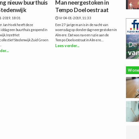
ng nieuw buurthuis
Man neergestoken in
 Stedenwijk
Tempo Doeloestraat
1-2019, 18:01
Vr 04-01-2019, 11:33
 Jan Hoek heeft deze
Een 27-jarige man is in de nacht van
iddag een buurthuis geopend in
woensdag op donderdag neergestoken in
wijk.InzetHet
Almere. Dat was na een ruzie aan de
ollectief Stedenwijk Zuid Groen
Tempo Doeloestraat in Almere...
..
Lees verder...
der...
Wone