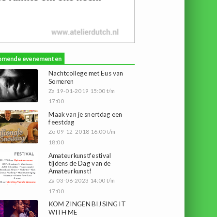
omende evenementen
Nachtcollege met Eus van
Someren
Za 19-01-2019 15:00 t/m
17:00
Maak van je snertdag een
feestdag
Zo 09-12-2018 16:00 t/m
18:00
Amateurkunstfestival
tijdens de Dag van de
Amateurkunst!
Za 03-06-2023 14:00 t/m
17:00
KOM ZINGEN BIJ SING IT
WITH ME