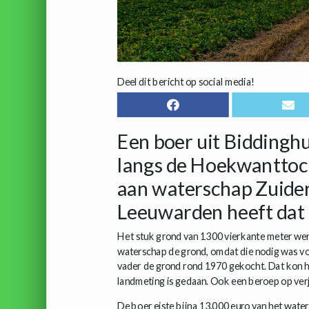
Deel dit bericht op social media!
Een boer uit Biddingh
langs de Hoekwanttoc
aan waterschap Zuider
Leeuwarden heeft dat 
Het stuk grond van 1300 vierkante meter werd 
waterschap de grond, omdat die nodig was voo
vader de grond rond 1970 gekocht. Dat kon hij
landmeting is gedaan. Ook een beroep op verj
De boer eiste bijna 13.000 euro van het wate