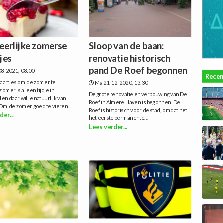
heerlijke zomerse
Sloop van de baan:
jes
renovatie historisch
pand De Roef begonnen
8-2021, 08:00
Recen
taartjes om de zomer te
Ma 21-12-2020, 13:30
omer is al een tijdje in
De grote renovatie en verbouwing van De
en daar wil je natuurlijk van
Roef in Almere Haven is begonnen. De
Om de zomer goed te vieren...
Roef is historisch voor de stad, omdat het
der...
het eerste permanente...
Lees verder...