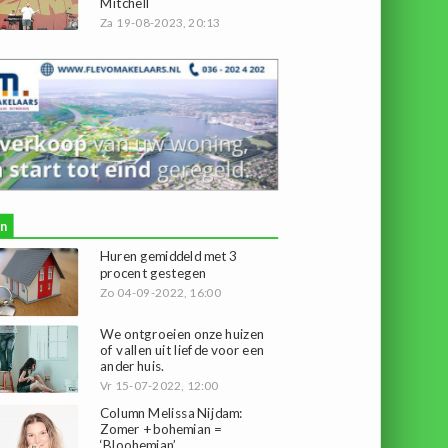
Mitchell
Za 19-08-2023, 20:13
n
Huren gemiddeld met 3
procent gestegen
Zo 04-09-2022, 16:00
We ontgroeien onze huizen
of vallen uit liefde voor een
ander huis.
Vr 15-07-2022, 12:00
Column Melissa Nijdam:
Zomer + bohemian =
‘Bloohemian’