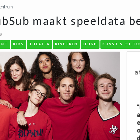
entrum
ubSub maakt speeldata b
38
ENT
KIDS
THEATER
KINDEREN
JEUGD
KUNST & CULTU