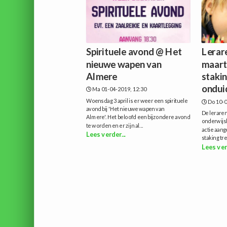
Spirituele avond @ Het
Lerar
nieuwe wapen van
maart
Almere
staki
onduid
Ma 01-04-2019, 12:30
Woensdag 3 april is er weer een spirituele
Do 10-0
avond bij 'Het nieuwe wapen van
De lerare
Almere'. Het beloofd een bijzondere avond
onderwijs
te worden en er zijn al...
actie aan
Lees verder...
staking tre
Lees ver