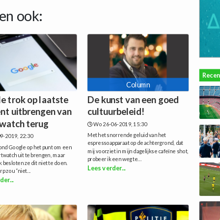
en ook:
Recen
Column
e trok op laatste
De kunst van een goed
t uitbrengen van
cultuurbeleid!
watch terug
Wo 26-06-2019, 15:30
Met het snorrende geluid van het
9-2019, 22:30
espressoapparaat op de achtergrond, dat
tond Google op het punt om een
mij voorziet in mijn dagelijkse cafeïne shot,
twatch uit te brengen, maar
probeer ik een weg te...
k besloten ze dit niet te doen.
Lees verder...
p zou “niet...
der...