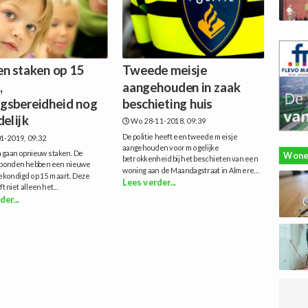
en staken op 15
Tweede meisje
,
aangehouden in zaak
ngsbereidheid nog
beschieting huis
elijk
Wo 28-11-2018, 09:39
De politie heeft een tweede meisje
1-2019, 09:32
aangehouden voor mogelijke
n gaan opnieuw staken. De
Wone
betrokkenheid bij het beschieten van een
bonden hebben een nieuwe
woning aan de Maandagstraat in Almere...
gekondigd op 15 maart. Deze
Lees verder...
ft niet alleen het...
der...