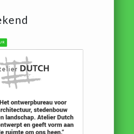
ekend
UR