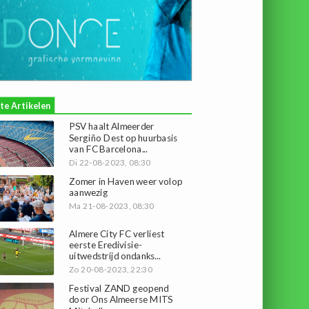
te Artikelen
PSV haalt Almeerder
Sergiño Dest op huurbasis
van FC Barcelona...
Di 22-08-2023, 08:30
Zomer in Haven weer volop
aanwezig
Ma 21-08-2023, 08:30
Almere City FC verliest
eerste Eredivisie-
uitwedstrijd ondanks...
Zo 20-08-2023, 22:30
Festival ZAND geopend
door Ons Almeerse MITS