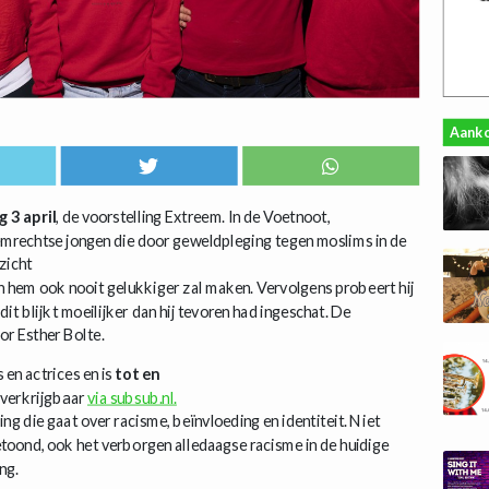
Aank
 3 april
, de voorstelling Extreem. In de Voetnoot,
emrechtse jongen die door geweldpleging tegen moslims in de
nzicht
en hem ook nooit gelukkiger zal maken. Vervolgens probeert hij
it blijkt moeilijker dan hij tevoren had ingeschat. De
or Esther Bolte.
 en actrices en is
tot en
 verkrijgbaar
via subsub.nl.
ng die gaat over racisme, beïnvloeding en identiteit. Niet
etoond, ook het verborgen alledaagse racisme in de huidige
ing.