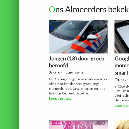
O
ns Almeerders bekek
Jongen (18) door groep
Googl
beroofd
momen
smart
Za 09-11-2019, 14:30
Een 18-jarige jongen is woensdagavond in
Do 19-0
Almere Buiten door een groep jonge
In 2016 s
mannen beroofd van zijn portemonnee en
Pixel-smar
telefoon. Dat heeft de politie...
uiteindelij
Lees verder...
Het ontwer
Lees ver