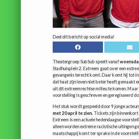
Deel dit bericht op social media!
Theatergroep SubSub speelt vanaf
woensdag
Stadhuisplein 2. Extreem gaat over een extre
gevangenis terecht komt. Daar komt hij tot i
dat haat zijn leven niet beter heeft gemaakt 
uit dit extreemrechtse milieu te komen. Maar d
voorstelling is geschreven en geregisseerd do
Het stuk wordt gespeeld door 9 jonge acteurs
met 20 april te zien.
Tickets zijn binnenkort
Extreem is een actuele hedendaagse voorstelli
alleen worden extreme racistische uitingen g
maatschappij komt ter sprake in de voorstell