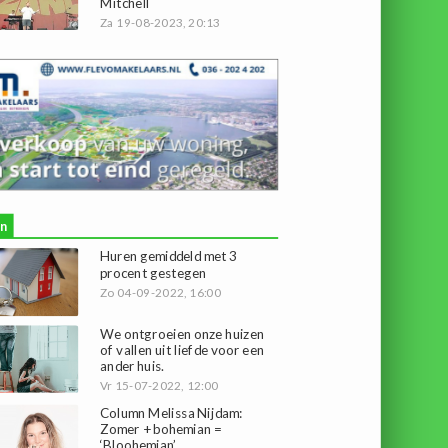
Mitchell
Za 19-08-2023, 20:13
n
Huren gemiddeld met 3
procent gestegen
Zo 04-09-2022, 16:00
We ontgroeien onze huizen
of vallen uit liefde voor een
ander huis.
Vr 15-07-2022, 12:00
Column Melissa Nijdam:
Zomer + bohemian =
‘Bloohemian’