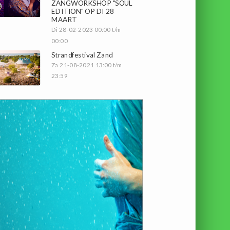
ZANGWORKSHOP "SOUL
EDITION" OP DI 28
MAART
Di 28-02-2023 00:00 t/m
00:00
Strandfestival Zand
Za 21-08-2021 13:00 t/m
23:59