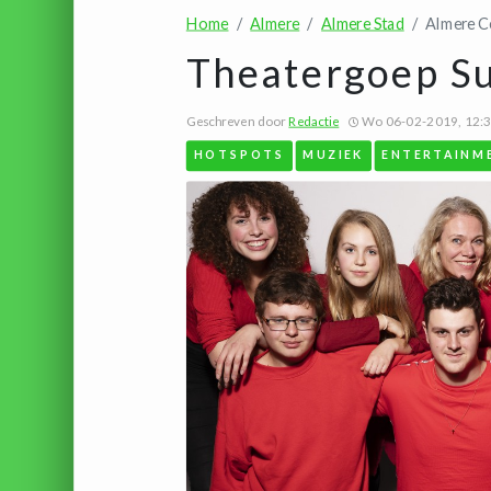
Home
Almere
Almere Stad
Almere C
Theatergoep S
Geschreven door
Redactie
Wo 06-02-2019, 12:
HOTSPOTS
MUZIEK
ENTERTAINM