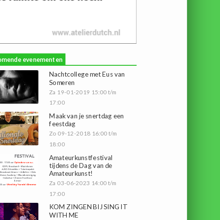
omende evenementen
Nachtcollege met Eus van
Someren
Za 19-01-2019 15:00 t/m
17:00
Maak van je snertdag een
feestdag
Zo 09-12-2018 16:00 t/m
18:00
Amateurkunstfestival
tijdens de Dag van de
Amateurkunst!
Za 03-06-2023 14:00 t/m
17:00
KOM ZINGEN BIJ SING IT
WITH ME