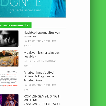
omende evenementen
Nachtcollege met Eus van
Someren
Za 19-01-2019 15:00 t/m
17:00
Maak van je snertdag een
feestdag
Zo 09-12-2018 16:00 t/m
18:00
Amateurkunstfestival
tijdens de Dag van de
Amateurkunst!
Za 03-06-2023 14:00 t/m
17:00
KOM ZINGEN BIJ SING IT
WITH ME
ZANGWORKSHOP "SOUL