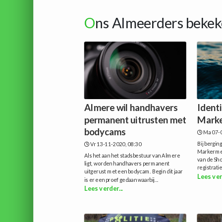
O
ns Almeerders bekek
Almere wil handhavers
Identi
permanent uitrusten met
Marke
bodycams
Ma 07-0
Bij bergi
Vr 13-11-2020, 08:30
Markermee
Als het aan het stadsbestuur van Almere
van de Sho
ligt, worden handhavers permanent
registrati
uitgerust met een bodycam. Begin dit jaar
Lees ver
is er een proef gedaan waarbij...
Lees verder...