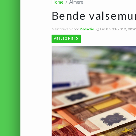
Home
Almere
Bende valsemu
Geschreven door
Redactie
Do 07-03-2019, 08:4
VEILIGHEID