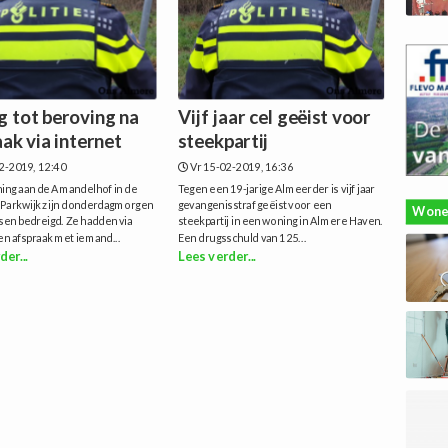
g tot beroving na
Vijf jaar cel geëist voor
ak via internet
steekpartij
2-2019, 12:40
Vr 15-02-2019, 16:36
ning aan de Amandelhof in de
Tegen een 19-jarige Almeerder is vijf jaar
Parkwijk zijn donderdagmorgen
gevangenisstraf geëist voor een
Wone
en bedreigd. Ze hadden via
steekpartij in een woning in Almere Haven.
en afspraak met iemand...
Een drugsschuld van 125...
der...
Lees verder...