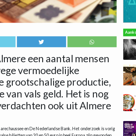
Aank
 Almere een aantal mensen
ge vermoedelijke
e grootschalige productie,
e van vals geld. Het is nog
e verdachten ook uit Almere
arechaussee en De Nederlandse Bank. Het onderzoek is vorig
alse biljetten van 20 en 50 euro in heel Europa zijn gevonden.