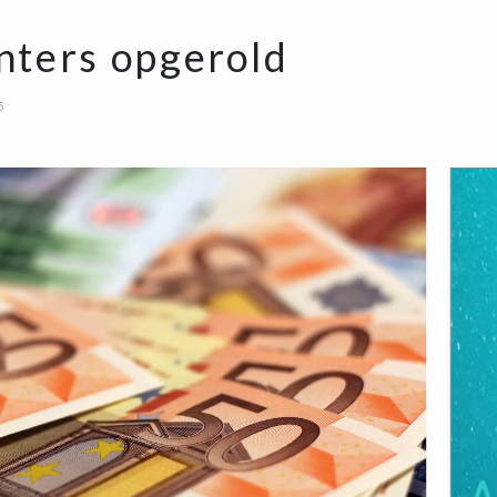
nters opgerold
5