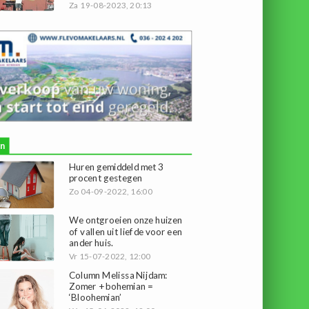
Za 19-08-2023, 20:13
n
Huren gemiddeld met 3
procent gestegen
Zo 04-09-2022, 16:00
We ontgroeien onze huizen
of vallen uit liefde voor een
ander huis.
Vr 15-07-2022, 12:00
Column Melissa Nijdam:
Zomer + bohemian =
‘Bloohemian’