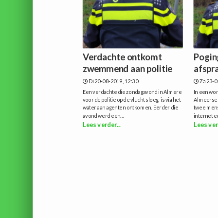
Verdachte ontkomt
Pogin
zwemmend aan politie
afspra
Di 20-08-2019, 12:30
Za 23-0
Een verdachte die zondagavond in Almere
In een wo
voor de politie op de vlucht sloeg, is via het
Almeerse 
water aan agenten ontkomen. Eerder die
twee mens
avond werd een...
internet e
Lees verder...
Lees ver