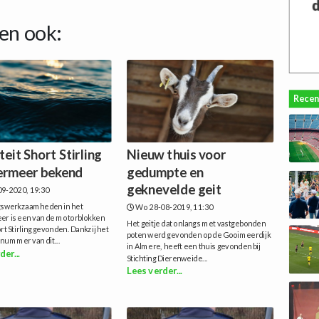
en ook:
Recen
teit Short Stirling
Nieuw thuis voor
rmeer bekend
gedumpte en
geknevelde geit
9-2020, 19:30
ngswerkzaamheden in het
Wo 28-08-2019, 11:30
r is een van de motorblokken
Het geitje dat onlangs met vastgebonden
rt Stirling gevonden. Dankzij het
poten werd gevonden op de Gooimeerdijk
enummer van dit...
in Almere, heeft een thuis gevonden bij
der...
Stichting Dierenweide...
Lees verder...