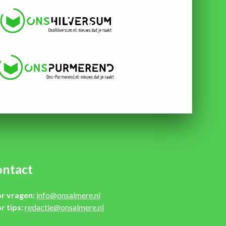
ntact
r vragen:
info@onsalmere.nl
r tips:
redactie@onsalmere.nl