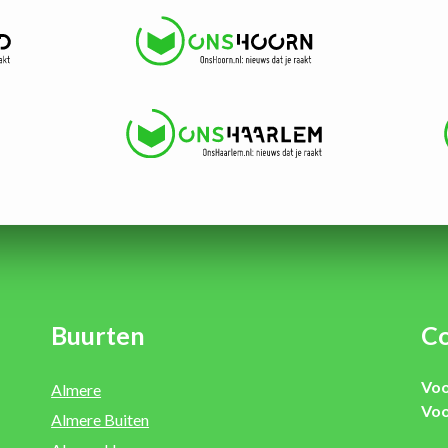
Buurten
Co
Voo
Almere
Voo
Almere Buiten