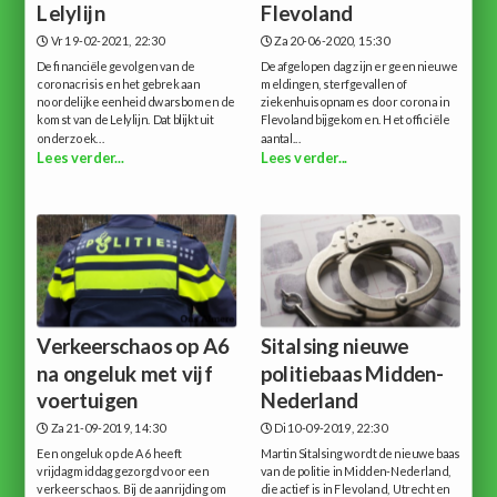
Lelylijn
Flevoland
Vr 19-02-2021, 22:30
Za 20-06-2020, 15:30
De financiële gevolgen van de
De afgelopen dag zijn er geen nieuwe
coronacrisis en het gebrek aan
meldingen, sterfgevallen of
noordelijke eenheid dwarsbomen de
ziekenhuisopnames door corona in
komst van de Lelylijn. Dat blijkt uit
Flevoland bijgekomen. Het officiële
onderzoek...
aantal...
Lees verder...
Lees verder...
Verkeerschaos op A6
Sitalsing nieuwe
na ongeluk met vijf
politiebaas Midden-
voertuigen
Nederland
Za 21-09-2019, 14:30
Di 10-09-2019, 22:30
Een ongeluk op de A6 heeft
Martin Sitalsing wordt de nieuwe baas
vrijdagmiddag gezorgd voor een
van de politie in Midden-Nederland,
verkeerschaos. Bij de aanrijding om
die actief is in Flevoland, Utrecht en