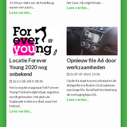
15:30 uur vlak voor de Ketelbrug,
het Gooi. Hij volgt Miriam...
waren vier auto's...
Lees verder...
Lees verder...
Locatie Forever
Opnieuw file A6 door
Young 2020 nog
werkzaamheden
onbekend
Zo 07-07-2019, 13:30
Op de A6 staat tussen Lelystad en de
Zo 11-08-2019, 08:30
afslag Almere Buiten Oost opnieuw
Het is nog de vraag waar het Forever
een lange file. Rond half één bedroeg
Young Festival volgend jaar augustus
de vertraging bijna 50...
wordt gehouden. Het plein de
Lees verder...
Esplanade in Almere Stad, waar het
festival...
Lees verder...