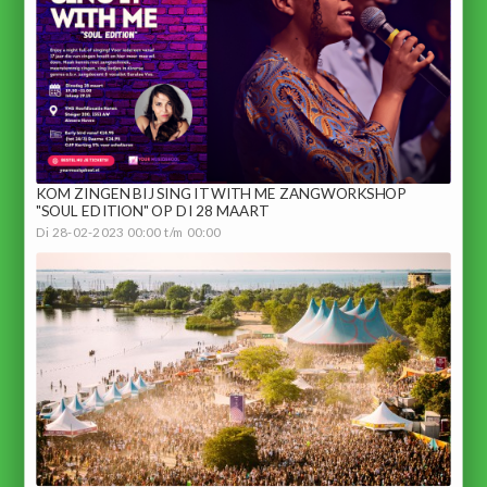
KOM ZINGEN BIJ SING IT WITH ME ZANGWORKSHOP
"SOUL EDITION" OP DI 28 MAART
Di 28-02-2023 00:00 t/m 00:00