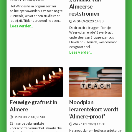
Almeerse
Het Windesheim organiseert nu
online open avonden. Om toch nog te
reststromen
kunnen kijken of er een studie voor
jou bij zit. Tijdens onze online open...
Vr 04-09-2020, 14:30
Lees verder...
De circulaire bruggen ‘Rondje
Weerwater' en de ‘Beverbrug’,
onderdeel van Bruggencampus
Flevoland - Floriade, worden voor
een groot deel...
Lees verder...
Eeuwige grafrust in
Noodplan
Almere
lerarentekort wordt
'Almere-proof'
Do 20-08-2020, 20:30
Één van de belangrijkste
Wo 26-02-2020, 11:30
voorschriften vanuit het islamitische
Het noodplan om het lerarentekort in