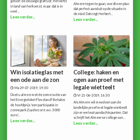
geloof: de eeuwige grafrust. Het liefst
Almere tegen te gaan, wordt een plan
in land van herkomst, maar dat is in
dat perfect aansluit op de situatie in
veel...
de stad. Dat zegt Herbert...
Lees verder...
Lees verder...
Win isolatieglas met
College: haken en
een ode aan de zon
ogen aan proef met
legale wietteelt
Ma 29-07-2019, 19:30
Doet u al mee met de zomeractie van
Vr 21-06-2019, 16:30
het Energieloket Flevoland? Behalve
Als Almere wil meedoen aan de
de hoofdprijs 'een participatie in
landelijke proef met legale wietteelt
zonnepark Zuyderzon t.w.v. 3000
zijn er wel wat aandachtspunten. Dat
euro'...
schrijft het Almeerse college van...
Lees verder...
Lees verder...