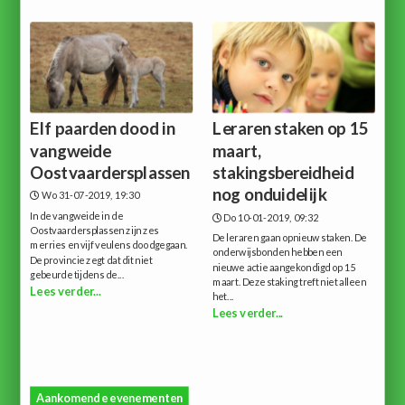
Elf paarden dood in
Leraren staken op 15
vangweide
maart,
Oostvaardersplassen
stakingsbereidheid
nog onduidelijk
Wo 31-07-2019, 19:30
In de vangweide in de
Do 10-01-2019, 09:32
Oostvaardersplassen zijn zes
De leraren gaan opnieuw staken. De
merries en vijf veulens doodgegaan.
onderwijsbonden hebben een
De provincie zegt dat dit niet
nieuwe actie aangekondigd op 15
gebeurde tijdens de...
maart. Deze staking treft niet alleen
Lees verder...
het...
Lees verder...
Aankomende evenementen