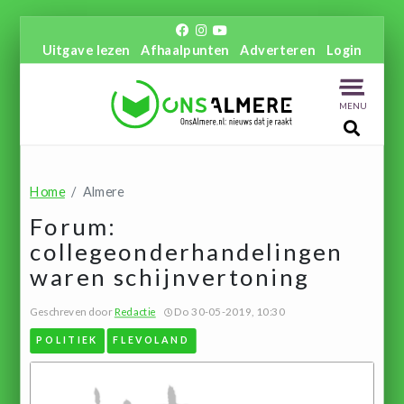
Uitgave lezen
Afhaalpunten
Adverteren
Login
MENU
Home
Almere
Forum:
collegeonderhandelingen
waren schijnvertoning
Geschreven door
Redactie
Do 30-05-2019, 10:30
POLITIEK
FLEVOLAND