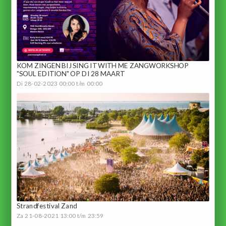
KOM ZINGEN BIJ SING IT WITH ME ZANGWORKSHOP
"SOUL EDITION" OP DI 28 MAART
Di 28-02-2023 00:00 t/m 00:00
Strandfestival Zand
Za 21-08-2021 13:00 t/m 23:59