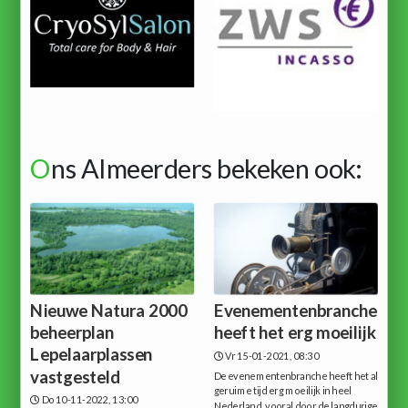
O
ns Almeerders bekeken ook:
Nieuwe Natura 2000
Evenementenbranche
beheerplan
heeft het erg moeilijk
Lepelaarplassen
Vr 15-01-2021, 08:30
vastgesteld
De evenementenbranche heeft het al
geruime tijd erg moeilijk in heel
Do 10-11-2022, 13:00
Nederland, vooral door de langdurige