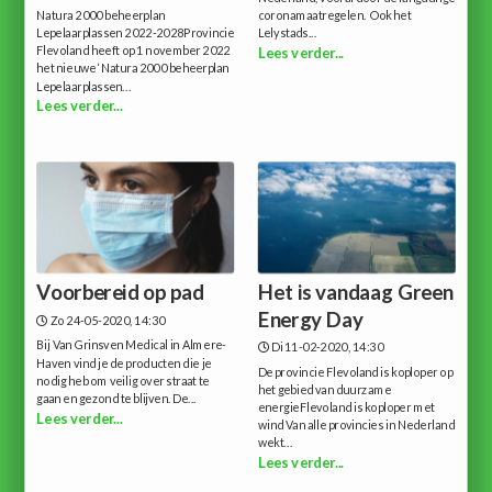
Natura 2000 beheerplan
coronamaatregelen. Ook het
Lepelaarplassen 2022-2028Provincie
Lelystads...
Flevoland heeft op 1 november 2022
Lees verder...
het nieuwe ‘Natura 2000 beheerplan
Lepelaarplassen...
Lees verder...
Voorbereid op pad
Het is vandaag Green
Energy Day
Zo 24-05-2020, 14:30
Bij Van Grinsven Medical in Almere-
Di 11-02-2020, 14:30
Haven vind je de producten die je
De provincie Flevoland is koploper op
nodig heb om veilig over straat te
het gebied van duurzame
gaan en gezond te blijven. De...
energieFlevoland is koploper met
Lees verder...
wind Van alle provincies in Nederland
wekt...
Lees verder...