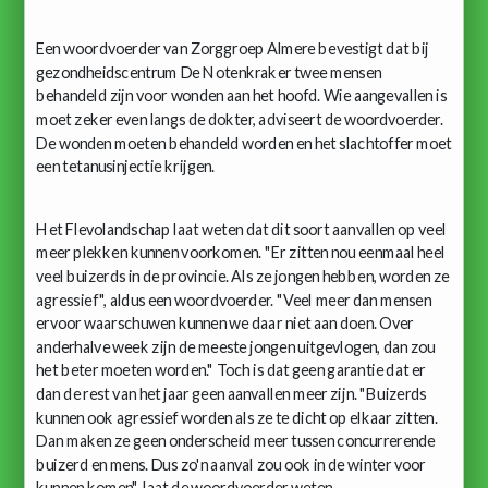
Een woordvoerder van Zorggroep Almere bevestigt dat bij
gezondheidscentrum De Notenkraker twee mensen
behandeld zijn voor wonden aan het hoofd. Wie aangevallen is
moet zeker even langs de dokter, adviseert de woordvoerder.
De wonden moeten behandeld worden en het slachtoffer moet
een tetanusinjectie krijgen.
Het Flevolandschap laat weten dat dit soort aanvallen op veel
meer plekken kunnen voorkomen. "Er zitten nou eenmaal heel
veel buizerds in de provincie. Als ze jongen hebben, worden ze
agressief", aldus een woordvoerder. "Veel meer dan mensen
ervoor waarschuwen kunnen we daar niet aan doen. Over
anderhalve week zijn de meeste jongen uitgevlogen, dan zou
het beter moeten worden." Toch is dat geen garantie dat er
dan de rest van het jaar geen aanvallen meer zijn. "Buizerds
kunnen ook agressief worden als ze te dicht op elkaar zitten.
Dan maken ze geen onderscheid meer tussen concurrerende
buizerd en mens. Dus zo'n aanval zou ook in de winter voor
kunnen komen", laat de woordvoerder weten.