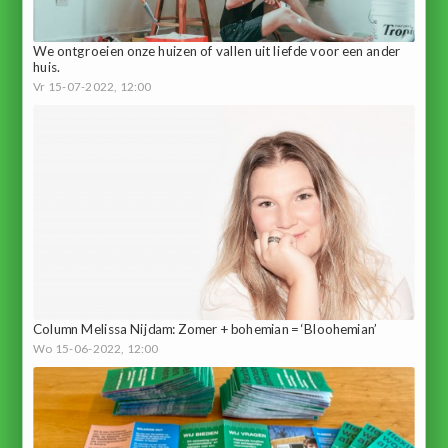
We ontgroeien onze huizen of vallen uit liefde voor een ander
huis.
Vr 15-07-2022, 12:00
Column Melissa Nijdam: Zomer + bohemian = ‘Bloohemian’
Wo 15-06-2022, 12:00