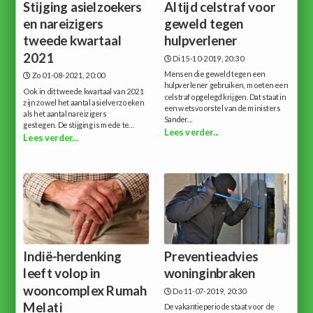
Stijging asielzoekers
Altijd celstraf voor
en nareizigers
geweld tegen
tweede kwartaal
hulpverlener
2021
Di 15-10-2019, 20:30
Mensen die geweld tegen een
Zo 01-08-2021, 20:00
hulpverlener gebruiken, moeten een
Ook in dit tweede kwartaal van 2021
celstraf opgelegd krijgen. Dat staat in
zijn zowel het aantal asielverzoeken
een wetsvoorstel van de ministers
als het aantal nareizigers
Sander...
gestegen. De stijging is mede te...
Lees verder...
Lees verder...
Indië-herdenking
Preventieadvies
leeft volop in
woninginbraken
wooncomplex Rumah
Do 11-07-2019, 20:30
Melati
De vakantieperiode staat voor de