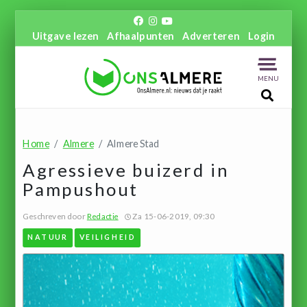
Uitgave lezen
Afhaalpunten
Adverteren
Login
MENU
Home
Almere
Almere Stad
Agressieve buizerd in
Pampushout
Geschreven door
Redactie
Za 15-06-2019, 09:30
NATUUR
VEILIGHEID