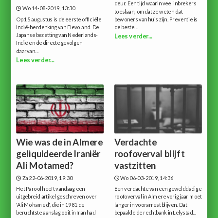
deur. Een tijd waarin veel inbrekers
Wo 14-08-2019, 13:30
toeslaan, omdat ze weten dat
Op 15 augustus is de eerste officiële
bewoners van huis zijn. Preventie is
Indië-herdenking van Flevoland. De
de beste...
Japanse bezetting van Nederlands-
Lees verder...
Indië en de directe gevolgen
daarvan...
Lees verder...
Wie was de in Almere
Verdachte
geliquideerde Iraniër
roofoverval blijft
Ali Motamed?
vastzitten
Za 22-06-2019, 19:30
Wo 06-03-2019, 14:36
Het Parool heeft vandaag een
Een verdachte van een gewelddadige
uitgebreid artikel geschreven over
roofoverval in Almere vorig jaar moet
'Ali Mohamed', die in 1981 de
langer in voorarrest blijven. Dat
beruchtste aanslag ooit in Iran had
bepaalde de rechtbank in Lelystad...