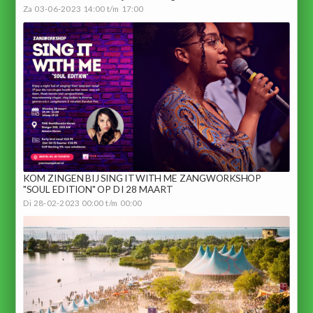
Za 03-06-2023 14:00 t/m 17:00
KOM ZINGEN BIJ SING IT WITH ME ZANGWORKSHOP
"SOUL EDITION" OP DI 28 MAART
Di 28-02-2023 00:00 t/m 00:00