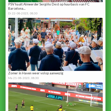
PSV haalt Almeerder Sergiño Dest op huurbasis van FC
Barcelona...
Di 22-08-2023, 08:30
Zomer in Haven weer volop aanwezig
Ma 21-08-2023, 08:30