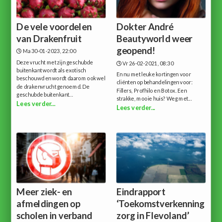
De vele voordelen
Dokter André
van Drakenfruit
Beautyworld weer
geopend!
Ma 30-01-2023, 22:00
Deze vrucht met zijn geschubde
Vr 26-02-2021, 08:30
buitenkant wordt als exotisch
En nu met leuke kortingen voor
beschouwd en wordt daarom ook wel
cliënten op behandelingen voor:
de drakenvrucht genoemd. De
Fillers, Profhilo en Botox. Een
geschubde buitenkant...
strakke, mooie huis? Weg met...
Lees verder...
Lees verder...
Meer ziek- en
Eindrapport
afmeldingen op
‘Toekomstverkenning
scholen in verband
zorg in Flevoland’