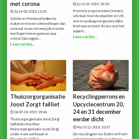
met corona
Za 13-07-2019, 18:30
Provincie en gemeenten Dronten,
Za 14-03-2020, 10:30
Lelystad, Noordoostpolder en Urk
Scholen in Flevoland hebben te
sturen vandaag een gezamenlijke
maken met meer ziekmeldingen dan
brief naar minister Bruins over het
normaal, maar verreweg de meeste
rapport...
leerlingen komen gewoon naar
Lees verder...
school. Dat zeggen...
Lees verder...
Thuiszorgorganisatie
Recyclingperrons en
Joost Zorgt failliet
Upcyclecentrum 20,
24 en 31 december
Do 07-02-2019, 09:46
eerder dicht
Thuiszorgorganisatie Joost Zorgt
faillietDe Utrechtse
Ma 10-12-2018, 10:37
thuiszorgorganisatie Joost Zorgt,
onder meer werkzaam in
De recyclingperrons Buiten en Poort