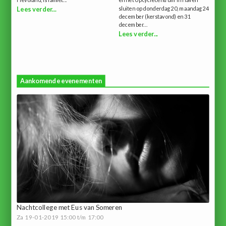
Flevoland, is failliet...
en het Upcyclecentrum in Haven
sluiten op donderdag 20, maandag 24
Lees verder...
december (kerstavond) en 31
december...
Lees verder...
Aankomende evenementen
Nachtcollege met Eus van Someren
Za 19-01-2019 15:00 t/m 17:00