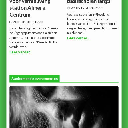
voor vernieuwing
basisscholen langs
station Almere
Wo 05-12-2018, 16:37
Centrum
Veel basisscholen in Flevoland
kregen woensdagochtend een
Za 01-06-2019, 19:30
bezoek van Sint en Piet. Soms komt
Het college legt de raad van Almere
de goedheiligman op een bijzondere
de uitgangspunten voor om station
manier aan...
Almere Centrum en de openbare
Lees verder...
ruimte samen met NS en ProRail te
vernieuwen....
Lees verder...
Aankomende evenementen