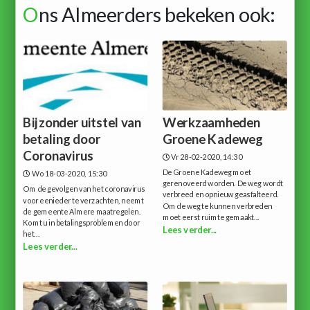
O
ns Almeerders bekeken ook:
Bijzonder uitstel van
Werkzaamheden
betaling door
Groene Kadeweg
Coronavirus
Vr 28-02-2020, 14:30
De Groene Kadeweg moet
Wo 18-03-2020, 15:30
gerenoveerd worden. De weg wordt
Om de gevolgen van het coronavirus
verbreed en opnieuw geasfalteerd.
voor eenieder te verzachten, neemt
Om de weg te kunnen verbreden
de gemeente Almere maatregelen.
moet eerst ruimte gemaakt...
Komt u in betalingsproblemen door
Lees verder...
het...
Lees verder...