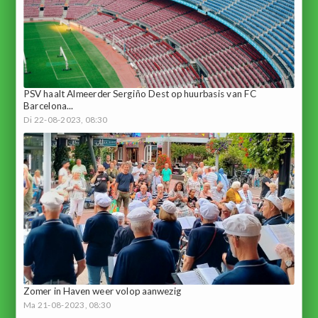
PSV haalt Almeerder Sergiño Dest op huurbasis van FC
Barcelona...
Di 22-08-2023, 08:30
Zomer in Haven weer volop aanwezig
Ma 21-08-2023, 08:30