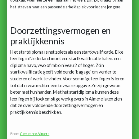
doorgaat wanneer ze eenmaal aan het werk zijn. Dit draagt bij aan
het streven naar een passende arbeidsplek voor iedere jongere.
Doorzettingsvermogen en
praktijkkennis
Het startdiploma is net zoiets als een startkwalificatie. Elke
leerling in Nederland moet een startkwalificatie halen: een
diploma havo, vwo of mbo niveau 2 of hoger. Zo’n
startkwalificatie geeft voldoende ‘bagage’ om verder te
studeren of werk te vinden. Voor sommige leerlingen is leren
tot dat niveau echter een te zware opgave. Ze zijn gewoon
beter met hun handen. Met het startdiploma kunnen deze
leerlingen bij toekomstige werkgevers in Almere laten zien
dat ze over voldoende doorzettingsvermogen en
praktijkkennis beschikken.
Bron:
Gemeente Almere