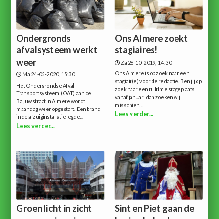
Ondergronds
Ons Almere zoekt
afvalsysteem werkt
stagiaires!
weer
Za 26-10-2019, 14:30
Ons Almere is op zoek naar een
Ma 24-02-2020, 15:30
stagiair(e) voor de redactie. Ben jij op
Het Ondergrondse Afval
zoek naar een fulltime stageplaats
Transportsysteem (OAT) aan de
vanaf januari dan zoeken wij
Baljuwstraat in Almere wordt
misschien...
maandag weer opgestart. Een brand
Lees verder...
in de afzuiginstallatie legde...
Lees verder...
Groen licht in zicht
Sint en Piet gaan de