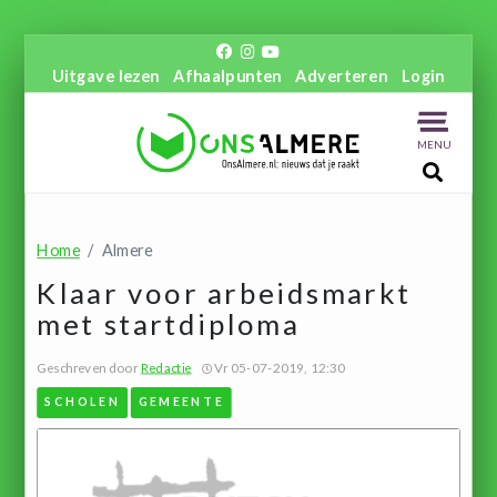
Uitgave lezen
Afhaalpunten
Adverteren
Login
MENU
Home
Almere
Klaar voor arbeidsmarkt
met startdiploma
Geschreven door
Redactie
Vr 05-07-2019, 12:30
SCHOLEN
GEMEENTE