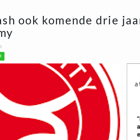
sh ook komende drie jaa
emy
0
E