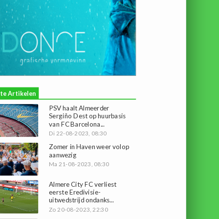
te Artikelen
PSV haalt Almeerder
Sergiño Dest op huurbasis
van FC Barcelona...
Di 22-08-2023, 08:30
Zomer in Haven weer volop
aanwezig
Ma 21-08-2023, 08:30
Almere City FC verliest
eerste Eredivisie-
uitwedstrijd ondanks...
Zo 20-08-2023, 22:30