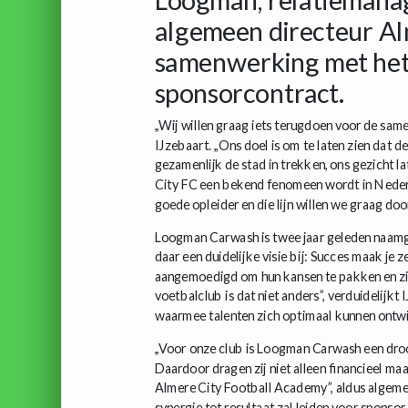
algemeen directeur Al
samenwerking met het
sponsorcontract.
,,Wij willen graag iets terugdoen voor de sam
IJzebaart. ,,Ons doel is om te laten zien dat 
gezamenlijk de stad in trekken, ons gezicht l
City FC een bekend fenomeen wordt in Nederl
goede opleider en die lijn willen we graag doo
Loogman Carwash is twee jaar geleden naamg
daar een duidelijke visie bij: Succes maak je
aangemoedigd om hun kansen te pakken en zich
voetbalclub is dat niet anders”, verduidelijkt 
waarmee talenten zich optimaal kunnen ontwik
,,Voor onze club is Loogman Carwash een dro
Daardoor dragen zij niet alleen financieel maa
Almere City Football Academy”, aldus algemee
synergie tot resultaat zal leiden voor sponsor,