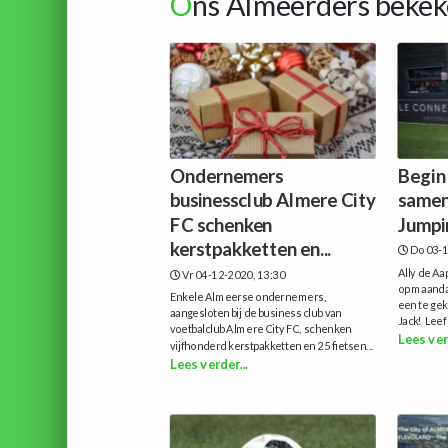
O
ns Almeerders bekek
Ondernemers
Begin
businessclub Almere City
samen
FC schenken
Jumpi
kerstpakketten en...
Do 03-1
Ally de Aap
Vr 04-12-2020, 13:30
op maanda
Enkele Almeerse ondernemers,
een te gek
aangesloten bij de business club van
Jack! Leef j
voetbalclub Almere City FC, schenken
Lees ver
vijfhonderd kerstpakketten en 25 fietsen...
Lees verder...