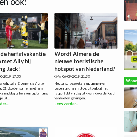
en ook:
 de herfstvakantie
Wordt Almere de
 met Ally bij
nieuwe toeristische
ng Jack!
hotspot van Nederland?
0-2019, 17:30
Vr 06-09-2019, 21:30
Wone
 nodigt alle ‘Eigenwijsjes’ uit om
Het aantal bezoekers uit binnen- en
g 21 oktober samen met hem
buitenland neemt toe, dit blijk uit het
ke middag te beleven bij Jumping
rapport dat vrijdag uit kwam door de Raad
e uit...
van leefomgeving en...
der...
Lees verder...