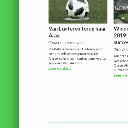
Van Lunteren terug naar
Windm
Ajax
2019: 
succes
Wo 17-07-2019, 16:30
Voetbalster Desiree van Lunteren keert
Do 27-0
komend seizoen terug naar Ajax. De
Aan het ei
Almeerse heeft een contract van twee jaar
weekend v
getekend. Van Lunteren...
Classic A
Lees verder...
28 t/m zon
Lees ver