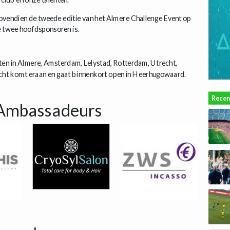
ovendien de tweede editie van het Almere Challenge Event op
 twee hoofdsponsoren is.
en in Almere, Amsterdam, Lelystad, Rotterdam, Utrecht,
cht komt eraan en gaat binnenkort open in Heerhugowaard.
Recen
Ambassadeurs