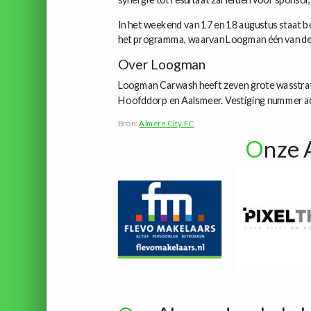
In het weekend van 17 en 18 augustus staat b
het programma, waarvan Loogman één van de
Over Loogman
Loogman Carwash heeft zeven grote wasstrat
Hoofddorp en Aalsmeer. Vestiging nummer a
Bron:
Almere City FC
O
nze 