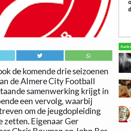
Aank
ook de komende drie seizoenen
n de Almere City Football
taande samenwerking krijgt in
ende een vervolg, waarbij
streven om de jeugdopleiding
e zetten. Eigenaar Ger
ger Chris Bouman en John Bes,