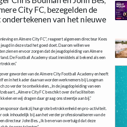
mere City FC, bezegelden de
 ondertekenen van het nieuwe
enleving en Almere City FC”, reageert algemeen directeur Kees
de jeugd in deze stad het goed doet. Daarom willen we
aten zien en ervoor zorgen dat de jeugdopleiding van Almere
and. De Football Academy staat inmiddels al bekend als een
rtrekken.”
ever geworden van de Almere City Football Academy en heeft
 zelf en in het kader daarvan worden werknemers bij Loogman
 zo verder te ontwikkelen. ,,In de jeugdopleiding van een
IJzebaart. ,,Almere City FC beschikt over de faciliteiten
kelen en wij dragen daar graag ons steentje aan bij.”
omsponsor dankzij hun grote betrokkenheid en pro-activiteit.
r ook inhoudelijk bij aan het verder professionaliseren van de
n directeur John Bes. ,,Ik ben ervan overtuigd dat deze
 club én onze talenten.”