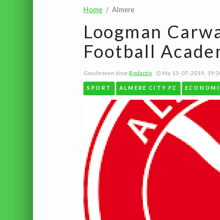
Home
Almere
Loogman Carwa
Football Acad
Geschreven door
Redactie
Ma 15-07-2019, 19:3
SPORT
ALMERE CITY FC
ECONOMI