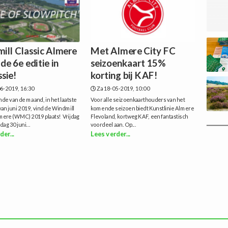
ill Classic Almere
Met Almere City FC
de 6e editie in
seizoenkaart 15%
sie!
korting bij KAF!
6-2019, 16:30
Za 18-05-2019, 10:00
nde van de maand, in het laatste
Voor alle seizoenkaarthouders van het
an juni 2019, vind de Windmill
komende seizoen biedt Kunstlinie Almere
lmere (WMC) 2019 plaats! Vrijdag
Flevoland, kortweg KAF, een fantastisch
dag 30 juni...
voordeel aan. Op...
der...
Lees verder...