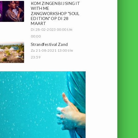
KOM ZINGEN BIJ SING IT
WITH ME
ZANGWORKSHOP "SOUL
EDITION" OP DI 28
MAART
Di 28-02-2023 00:00 t/m
00:00
Strandfestival Zand
Za 21-08-2021 13:00 t/m
23:59