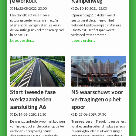
je workout
Kampenweg
Ma 22-08-2022, 20:00
Zo 10-10-2021, 22:00
Flevoland biedt vele mooie
Op maandag 11 oktober wordt
natuurgebieden waar we met z’n
gestart met de aanleg van het
allen enorm van genieten. Zeker in
fietspad Tsjaikowskypad in Almere
de vakantie gaan veel mensen op pad
Stad West. Het fietspad wordt
in de natuur....
verbreed tot vier meter....
Lees verder...
Lees verder...
Start tweede fase
NS waarschuwt voor
werkzaamheden
vertragingen op het
aansluiting A6
spoor
Do 14-05-2020, 12:30
Di 25-06-2019, 07:30
De werkzaamheden voor het bouwen
Treinreizigers in Flevoland en de rest
van het viaduct en de duiker op de A6
van het land moeten dinsdag serieus
verlopen voorspoedig. Vanaf
rekening houden met vertragingen