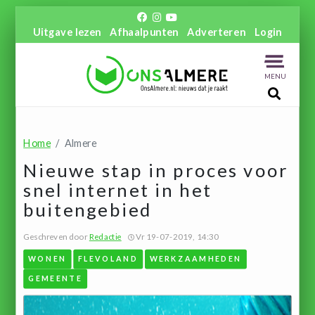
Uitgave lezen
Afhaalpunten
Adverteren
Login
MENU
Home
Almere
Nieuwe stap in proces voor
snel internet in het
buitengebied
Geschreven door
Redactie
Vr 19-07-2019, 14:30
WONEN
FLEVOLAND
WERKZAAMHEDEN
GEMEENTE