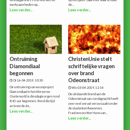
dinsdagavond 19 mei worden de
op het spoor. Daarvoor waarschuwt
werkzaamheden op...
de...
Lees verder...
Lees verder...
Ontruiming
ChristenUnie stelt
Diamondiaal
schriftelijke vragen
begonnen
over brand
Odeonstraat
Di 16-04-2019, 10:30
De ontruiming van woonproject
Wo 03-04-2019, 12:14
Diamondiaal in het Almeerse
De uitslaande brand aan de
Oosterwold is dinsdagmorgen rond
Odeonstraat van zondagnacht heeft
8:45 uur begonnen. Rond die tijd
zeer veel onrust veroorzaakt onder
arriveerde de...
de studenten/bewoners.
Lees verder...
Fractievoorzitter Hans van...
Lees verder...