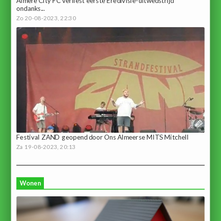
Almere City FC verliest eerste Eredivisie-uitwedstrijd
ondanks...
Zo 20-08-2023, 22:30
Festival ZAND geopend door Ons Almeerse MITS Mitchell
Za 19-08-2023, 20:13
Wonen