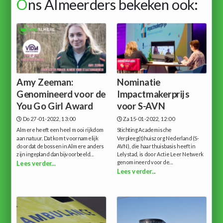
O
ns Almeerders bekeken ook:
Amy Zeeman:
Nominatie
Genomineerd voor de
Impactmakerprijs
You Go Girl Award
voor S-AVN
Do 27-01-2022, 13:00
Za 15-01-2022, 12:00
Almere heeft een heel mooi rijkdom
Stichting Academische
aan natuur. Dat komt voornamelijk
Verpleeg(t)huiszorg Nederland (S-
doordat de bossen in Almere anders
AVN), die haar thuisbasis heeft in
zijn ingepland dan bijvoorbeeld...
Lelystad, is door Actie Leer Netwerk
genomineerd voor de...
Lees verder...
Lees verder...