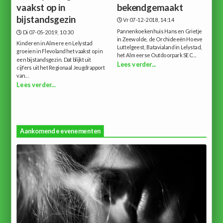
vaakst op in
bekendgemaakt
bijstandsgezin
Vr 07-12-2018, 14:14
Pannenkoekenhuis Hans en Grietje
Di 07-05-2019, 10:30
in Zeewolde, de Orchideeën Hoeve
Kinderen in Almere en Lelystad
Luttelgeest, Batavialand in Lelystad,
groeien in Flevoland het vaakst op in
het Almeerse Outdoorpark SEC...
een bijstandsgezin. Dat blijkt uit
Lees verder...
cijfers uit het Regionaal Jeugdrapport
van...
Lees verder...
Aankomende evenementen