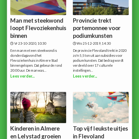
Man met steekwond
Provincie trekt
loopt Flevoziekenhuis
portemonnee voor
binnen
podiumkunsten
Vr 23-10-2020, 10:30
Wo 25-12-2019, 14:30
Een man met een steekwond is
De provincie Flevoland trekt in 2020
donderdagavond het
zo'n 5,5 ton uit aan subsidies voor
Flevoziekenhuis in Almere Stad
podiumkunsten. Dat bedrag wordt
binnengelopen. Dat gebeurde rond
verdeeld over 17 culturele
20:00 uur. De man was...
instellingen...
Lees verder...
Lees verder...
Kinderen in Almere
Top vijf leukste uitjes
en Lelystad groeien
in Flevoland