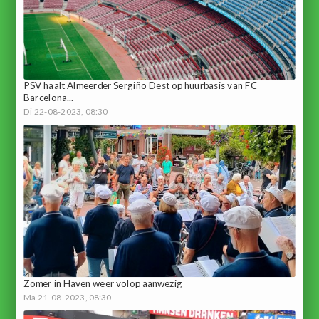
PSV haalt Almeerder Sergiño Dest op huurbasis van FC
Barcelona...
Di 22-08-2023, 08:30
Zomer in Haven weer volop aanwezig
Ma 21-08-2023, 08:30